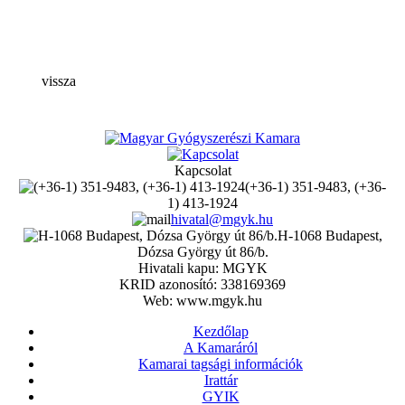
vissza
Kapcsolat
(+36-1) 351-9483, (+36-
1) 413-1924
hivatal@mgyk.hu
H-1068 Budapest,
Dózsa György út 86/b.
Hivatali kapu: MGYK
KRID azonosító: 338169369
Web: www.mgyk.hu
Kezdőlap
A Kamaráról
Kamarai tagsági információk
Irattár
GYIK