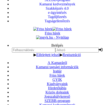
Kamarai kedvezmények
Szakképzés 4.0
e-ügyintézés
Tagdíjfizetés
Tagságellenőrzés
Friss hírek
Belépés
▶
Elfelejtett jelszó
▶
Regisztráció
A Kamaráról
Kamarai tagsági információk
Irattár
Friss hírek
GYIK
Kiadványaink
Hirdetőtábla
Közös dolgaink
Jogszabálykereső
SZEBB-program
Kamarai kedvezmények