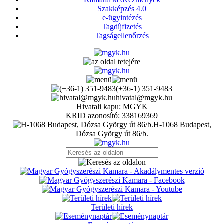
Szakképzés 4.0
e-ügyintézés
Tagdíjfizetés
Tagságellenőrzés
(+36-1) 351-9483
hivatal@mgyk.hu
Hivatali kapu: MGYK
KRID azonosító: 338169369
H-1068 Budapest,
Dózsa György út 86/b.
Területi hírek