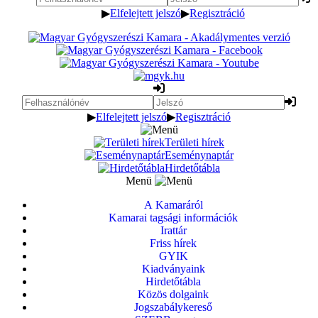
▶
Elfelejtett jelszó
▶
Regisztráció
▶
Elfelejtett jelszó
▶
Regisztráció
Területi hírek
Eseménynaptár
Hirdetőtábla
Menü
A Kamaráról
Kamarai tagsági információk
Irattár
Friss hírek
GYIK
Kiadványaink
Hirdetőtábla
Közös dolgaink
Jogszabálykereső