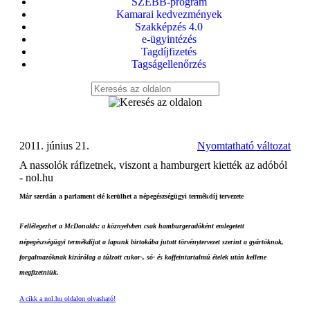
SZEBB-program
Kamarai kedvezmények
Szakképzés 4.0
e-ügyintézés
Tagdíjfizetés
Tagságellenőrzés
2011. június 21.
Nyomtatható változat
A nassolók ráfizetnek, viszont a hamburgert kiették az adóból
- nol.hu
Már szerdán a parlament elé kerülhet a népegészségügyi termékdíj tervezete
Fellélegezhet a McDonalds: a köznyelvben csak hamburgeradóként emlegetett
népegészségügyi termékdíjat a lapunk birtokába jutott törvénytervezet szerint a gyártóknak,
forgalmazóknak kizárólag a túlzott cukor-, só- és koffeintartalmú ételek után kellene
megfizetniük.
A cikk a nol.hu oldalon olvasható!