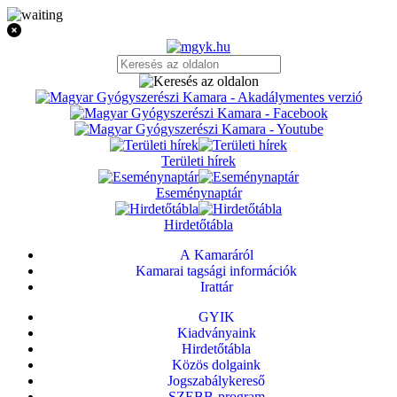
Területi hírek
Eseménynaptár
Hirdetőtábla
A Kamaráról
Kamarai tagsági információk
Irattár
GYIK
Kiadványaink
Hirdetőtábla
Közös dolgaink
Jogszabálykereső
SZEBB-program