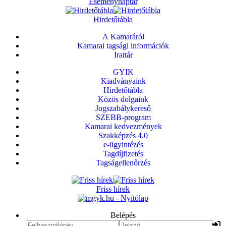
Eseménynaptár
Hirdetőtábla
A Kamaráról
Kamarai tagsági információk
Irattár
GYIK
Kiadványaink
Hirdetőtábla
Közös dolgaink
Jogszabálykereső
SZEBB-program
Kamarai kedvezmények
Szakképzés 4.0
e-ügyintézés
Tagdíjfizetés
Tagságellenőrzés
Friss hírek
Belépés