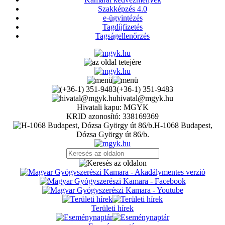
Szakképzés 4.0
e-ügyintézés
Tagdíjfizetés
Tagságellenőrzés
(+36-1) 351-9483
hivatal@mgyk.hu
Hivatali kapu: MGYK
KRID azonosító: 338169369
H-1068 Budapest,
Dózsa György út 86/b.
Területi hírek