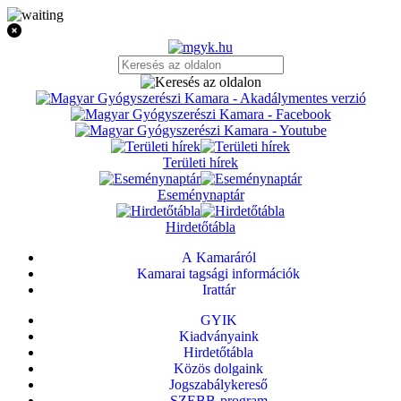
Területi hírek
Eseménynaptár
Hirdetőtábla
A Kamaráról
Kamarai tagsági információk
Irattár
GYIK
Kiadványaink
Hirdetőtábla
Közös dolgaink
Jogszabálykereső
SZEBB-program