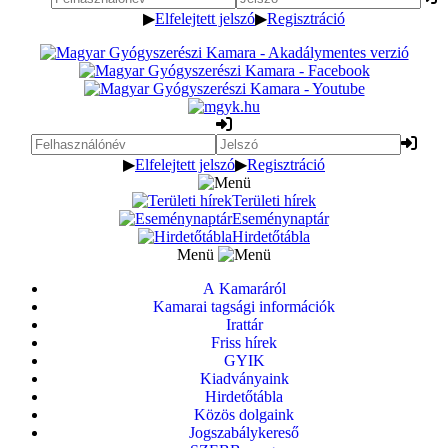
▶
Elfelejtett jelszó
▶
Regisztráció
▶
Elfelejtett jelszó
▶
Regisztráció
Területi hírek
Eseménynaptár
Hirdetőtábla
Menü
A Kamaráról
Kamarai tagsági információk
Irattár
Friss hírek
GYIK
Kiadványaink
Hirdetőtábla
Közös dolgaink
Jogszabálykereső