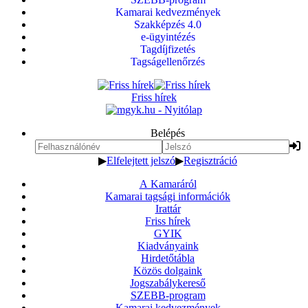
Kamarai kedvezmények
Szakképzés 4.0
e-ügyintézés
Tagdíjfizetés
Tagságellenőrzés
Friss hírek
Belépés
▶
Elfelejtett jelszó
▶
Regisztráció
A Kamaráról
Kamarai tagsági információk
Irattár
Friss hírek
GYIK
Kiadványaink
Hirdetőtábla
Közös dolgaink
Jogszabálykereső
SZEBB-program
Kamarai kedvezmények