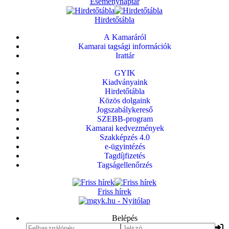
Eseménynaptár
Hirdetőtábla
A Kamaráról
Kamarai tagsági információk
Irattár
GYIK
Kiadványaink
Hirdetőtábla
Közös dolgaink
Jogszabálykereső
SZEBB-program
Kamarai kedvezmények
Szakképzés 4.0
e-ügyintézés
Tagdíjfizetés
Tagságellenőrzés
Friss hírek
Belépés