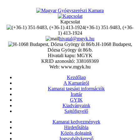
Kapcsolat
(+36-1) 351-9483, (+36-
1) 413-1924
hivatal@mgyk.hu
H-1068 Budapest,
Dózsa György út 86/b.
Hivatali kapu: MGYK
KRID azonosító: 338169369
Web: www.mgyk.hu
Kezdőlap
A Kamaráról
Kamarai tagsági információk
Irattár
GYIK
Kiadványaink
Sajtófigyelő
Kamarai kedvezmények
Hirdetőtábla
Közös dolgaink
Jogszabálykereső