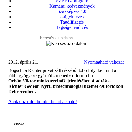
SZEBB-program
Kamarai kedvezmények
Szakképzés 4.0
e-ügyintézés
Tagdíjfizetés
Tagságellenőrzés
2012. április 21.
Nyomtatható változat
Bogsch: a Richter privatizált részéből több folyt be, mint a
többi gyógyszergyárból - menedzserforum.hu
Orbán Viktor miniszterelnök jelenlétében átadták a
Richter Gedeon Nyrt. biotechnológiai üzemét csütörtökön
Debrecenben.
A cikk az mfor.hu oldalon olvasható!
vissza