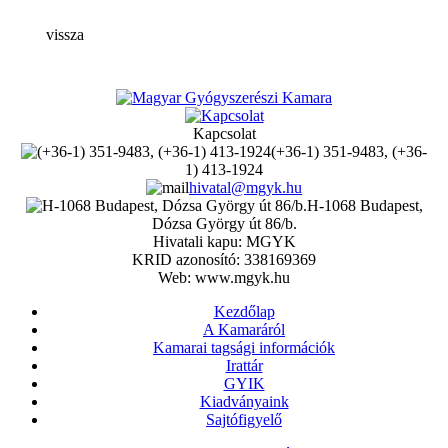
vissza
Kapcsolat
(+36-1) 351-9483, (+36-
1) 413-1924
hivatal@mgyk.hu
H-1068 Budapest,
Dózsa György út 86/b.
Hivatali kapu: MGYK
KRID azonosító: 338169369
Web: www.mgyk.hu
Kezdőlap
A Kamaráról
Kamarai tagsági információk
Irattár
GYIK
Kiadványaink
Sajtófigyelő