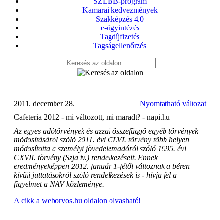
SZEBB-program
Kamarai kedvezmények
Szakképzés 4.0
e-ügyintézés
Tagdíjfizetés
Tagságellenőrzés
2011. december 28.
Nyomtatható változat
Cafeteria 2012 - mi változott, mi maradt? - napi.hu
Az egyes adótörvények és azzal összefüggő egyéb törvények
módosításáról szóló 2011. évi CLVI. törvény több helyen
módosította a személyi jövedelemadóról szóló 1995. évi
CXVII. törvény (Szja tv.) rendelkezéseit. Ennek
eredményeképpen 2012. január 1-jétől változnak a béren
kívüli juttatásokról szóló rendelkezések is - hívja fel a
figyelmet a NAV közleménye.
A cikk a weborvos.hu oldalon olvasható!