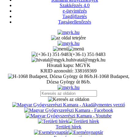
Szakképzés 4.0
e-ügyintézés
Tagdíjfizetés
Tagságellenőrzés
(+36-1) 351-9483
hivatal@mgyk.hu
Hivatali kapu: MGYK
KRID azonosító: 338169369
H-1068 Budapest,
Dózsa György út 86/b.
Területi hírek