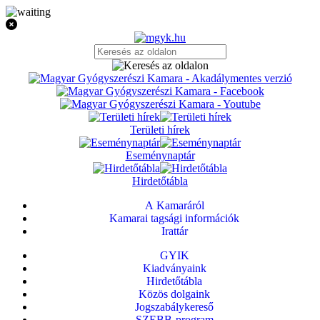
Területi hírek
Eseménynaptár
Hirdetőtábla
A Kamaráról
Kamarai tagsági információk
Irattár
GYIK
Kiadványaink
Hirdetőtábla
Közös dolgaink
Jogszabálykereső
SZEBB-program