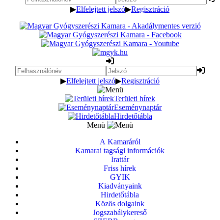
▶
Elfelejtett jelszó
▶
Regisztráció
▶
Elfelejtett jelszó
▶
Regisztráció
Területi hírek
Eseménynaptár
Hirdetőtábla
Menü
A Kamaráról
Kamarai tagsági információk
Irattár
Friss hírek
GYIK
Kiadványaink
Hirdetőtábla
Közös dolgaink
Jogszabálykereső