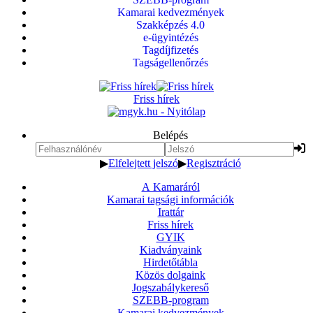
Kamarai kedvezmények
Szakképzés 4.0
e-ügyintézés
Tagdíjfizetés
Tagságellenőrzés
Friss hírek
Belépés
▶
Elfelejtett jelszó
▶
Regisztráció
A Kamaráról
Kamarai tagsági információk
Irattár
Friss hírek
GYIK
Kiadványaink
Hirdetőtábla
Közös dolgaink
Jogszabálykereső
SZEBB-program
Kamarai kedvezmények