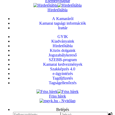
Eseménynaptár
Hirdetőtábla
A Kamaráról
Kamarai tagsági információk
Irattár
GYIK
Kiadványaink
Hirdetőtábla
Közös dolgaink
Jogszabálykereső
SZEBB-program
Kamarai kedvezmények
Szakképzés 4.0
e-ügyintézés
Tagdíjfizetés
Tagságellenőrzés
Friss hírek
Belépés