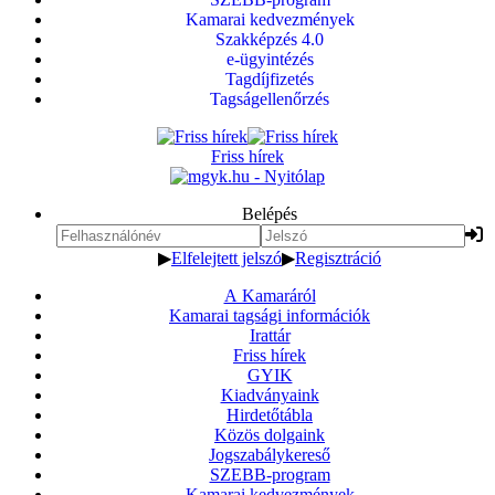
Kamarai kedvezmények
Szakképzés 4.0
e-ügyintézés
Tagdíjfizetés
Tagságellenőrzés
Friss hírek
Belépés
▶
Elfelejtett jelszó
▶
Regisztráció
A Kamaráról
Kamarai tagsági információk
Irattár
Friss hírek
GYIK
Kiadványaink
Hirdetőtábla
Közös dolgaink
Jogszabálykereső
SZEBB-program
Kamarai kedvezmények