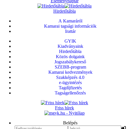
Eseménynaptár
Hirdetőtábla
A Kamaráról
Kamarai tagsági információk
Irattár
GYIK
Kiadványaink
Hirdetőtábla
Közös dolgaink
Jogszabálykereső
SZEBB-program
Kamarai kedvezmények
Szakképzés 4.0
e-ügyintézés
Tagdíjfizetés
Tagságellenőrzés
Friss hírek
Belépés