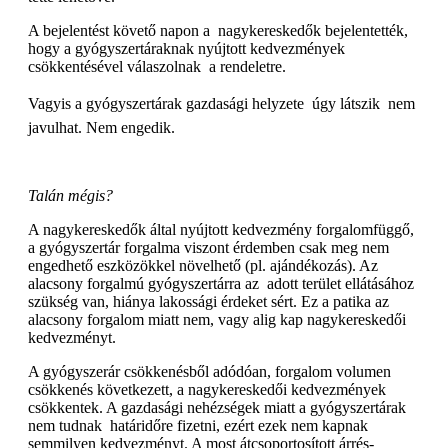
A bejelentést követő napon a nagykereskedők bejelentették,
hogy a gyógyszertáraknak nyújtott kedvezmények
csökkentésével válaszolnak a rendeletre.
Vagyis a gyógyszertárak gazdasági helyzete  úgy látszik  nem
javulhat. Nem engedik.
Talán mégis?
A nagykereskedők által nyújtott kedvezmény forgalomfüggő,
a gyógyszertár forgalma viszont érdemben csak meg nem
engedhető eszközökkel növelhető (pl. ajándékozás). Az
alacsony forgalmú gyógyszertárra az adott terület ellátásához
szükség van, hiánya lakossági érdeket sért. Ez a patika az
alacsony forgalom miatt nem, vagy alig kap nagykereskedői
kedvezményt.
A gyógyszerár csökkenésből adódóan, forgalom volumen
csökkenés következett, a nagykereskedői kedvezmények
csökkentek. A gazdasági nehézségek miatt a gyógyszertárak
nem tudnak határidőre fizetni, ezért ezek nem kapnak
semmilyen kedvezményt. A most átcsoportosított árrés-