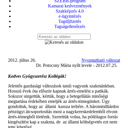
SZEBB-program
Kamarai kedvezmények
Szakképzés 4.0
e-ügyintézés
Tagdíjfizetés
Tagságellenőrzés
2012. július 26.
Nyomtatható változat
Dr. Potocsny Mária nyílt levele - 2012.07.25.
Kedves Gyógyszerész Kollégák!
Jelentős gazdasági változások tanúi vagyunk szakmánkban.
Hosszú évek óta először kapnak árrés-emelést a patikák.
Sokszor sürgettük, kértük, hogy a betegellátás minőségi
megtartása érdekében emeljék az árrés-tömegünket. Úgy
gondoltuk, hogy az állami kassza terhére. A hárommilliárdos
pénzügyi átcsoportosítás most a nagykereskedelemből elvont
árrés-tömegből történik. Szerettük volna, ha pótlólagos forrás
kiegészítést kap a szakma, de az állami költségvetés ezt nem
tette lehetővé.