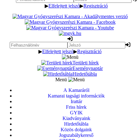
▶
Elfelejtett jelszó
▶
Regisztráció
▶
Elfelejtett jelszó
▶
Regisztráció
Területi hírek
Eseménynaptár
Hirdetőtábla
Menü
A Kamaráról
Kamarai tagsági információk
Irattár
Friss hírek
GYIK
Kiadványaink
Hirdetőtábla
Közös dolgaink
Jogszabálykereső