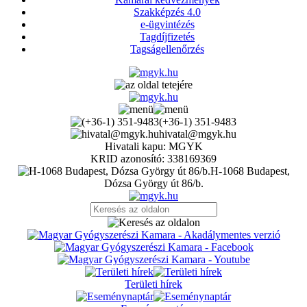
Szakképzés 4.0
e-ügyintézés
Tagdíjfizetés
Tagságellenőrzés
(+36-1) 351-9483
hivatal@mgyk.hu
Hivatali kapu: MGYK
KRID azonosító: 338169369
H-1068 Budapest,
Dózsa György út 86/b.
Területi hírek