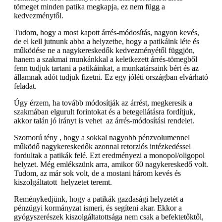
tömeget minden patika megkapja, ez nem függ a
kedvezménytől.
Tudom, hogy a most kapott árrés-módosítás, nagyon kevés,
de el kell jutnunk abba a helyzetbe, hogy a patikáink léte és
működése ne a nagykereskedők kedvezményétől függjön,
hanem a szakmai munkánkkal a keletkezett árrés-tömegből
fenn tudjuk tartani a patikáinkat, a munkatársaink bért és az
államnak adót tudjuk fizetni. Ez egy jóléti országban elvárható
feladat.
Úgy érzem, ha tovább módosítják az árrést, megkeresik a
szakmában elgurult forintokat és a betegellátásra fordítjuk,
akkor talán jó irányt is vehet az árrés-módosítási rendelet.
Szomorú tény , hogy a sokkal nagyobb pénzvolumennel
működő nagykereskedők azonnal retorziós intézkedéssel
fordultak a patikák felé. Ezt eredményezi a monopol/oligopol
helyzet. Még emlékszünk arra, amikor 60 nagykereskedő volt.
Tudom, az már sok volt, de a mostani három kevés és
kiszolgáltatott helyzetet teremt.
Reménykedjünk, hogy a patikák gazdasági helyzetét a
pénzügyi kormányzat ismeri, és segíteni akar. Ekkor a
gyógyszerészek kiszolgáltatottsága nem csak a befektetőktől,