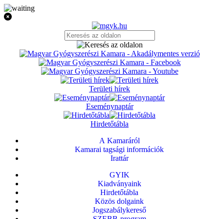
Területi hírek
Eseménynaptár
Hirdetőtábla
A Kamaráról
Kamarai tagsági információk
Irattár
GYIK
Kiadványaink
Hirdetőtábla
Közös dolgaink
Jogszabálykereső
SZEBB-program