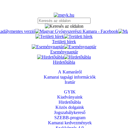
Területi hírek
Eseménynaptár
Hirdetőtábla
A Kamaráról
Kamarai tagsági információk
Irattár
GYIK
Kiadványaink
Hirdetőtábla
Közös dolgaink
Jogszabálykereső
SZEBB-program
Kamarai kedvezmények
Szakképzés 4.0