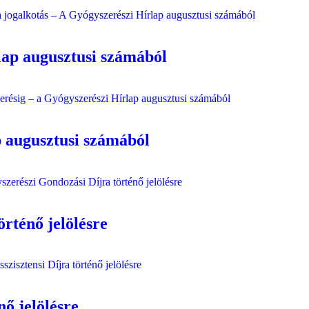
lap augusztusi számából
p augusztusi számából
rténő jelölésre
nő jelölésre