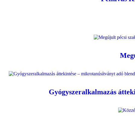
Megú
Gyógyszeralkalmazás áttek