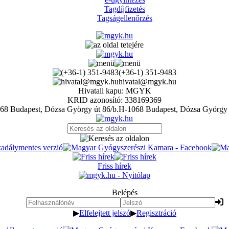
Tagdíjfizetés
Tagságellenőrzés
(+36-1) 351-9483
hivatal@mgyk.hu
Hivatali kapu: MGYK
KRID azonosító: 338169369
H-1068 Budapest, Dózsa György 
Friss hírek
Belépés
▶
Elfelejtett jelszó
▶
Regisztráció