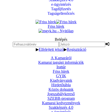
e-ügyintézés
Tagdíjfizetés
Tagságellenőrzés
Friss hírek
Belépés
▶
Elfelejtett jelszó
▶
Regisztráció
A Kamaráról
Kamarai tagsági információk
Irattár
Friss hírek
GYIK
Kiadványaink
Hirdetőtábla
Közös dolgaink
Jogszabálykereső
SZEBB-program
Kamarai kedvezmények
Szakképzés 4.0
e-ügyintézés