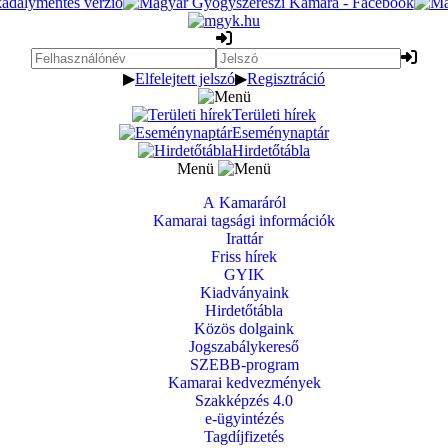
▶
Elfelejtett jelszó
▶
Regisztráció
Területi hírek
Eseménynaptár
Hirdetőtábla
Menü
A Kamaráról
Kamarai tagsági információk
Irattár
Friss hírek
GYIK
Kiadványaink
Hirdetőtábla
Közös dolgaink
Jogszabálykereső
SZEBB-program
Kamarai kedvezmények
Szakképzés 4.0
e-ügyintézés
Tagdíjfizetés