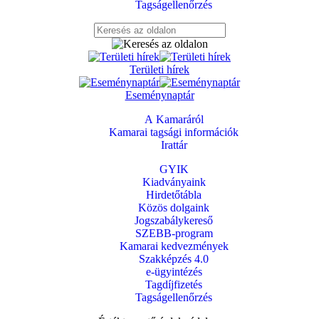
Tagságellenőrzés
Területi hírek
Eseménynaptár
A Kamaráról
Kamarai tagsági információk
Irattár
GYIK
Kiadványaink
Hirdetőtábla
Közös dolgaink
Jogszabálykereső
SZEBB-program
Kamarai kedvezmények
Szakképzés 4.0
e-ügyintézés
Tagdíjfizetés
Tagságellenőrzés