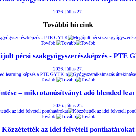
2026. július 27.
További híreink
Tovább
jult pécsi szakgyógyszerészképzés - PTE
2026. július 27.
Tovább
intése – mikrotanúsítványt adó blended le
2026. július 25.
Tovább
Közzétették az idei felvételi ponthatárokat