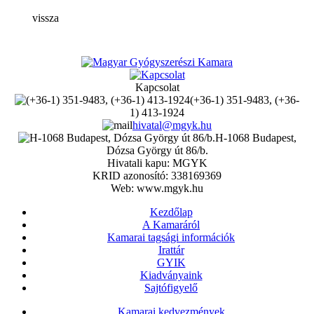
vissza
Kapcsolat
(+36-1) 351-9483, (+36-
1) 413-1924
hivatal@mgyk.hu
H-1068 Budapest,
Dózsa György út 86/b.
Hivatali kapu: MGYK
KRID azonosító: 338169369
Web: www.mgyk.hu
Kezdőlap
A Kamaráról
Kamarai tagsági információk
Irattár
GYIK
Kiadványaink
Sajtófigyelő
Kamarai kedvezmények