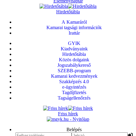
Eseménynaptár
Hirdetőtábla
A Kamaráról
Kamarai tagsági információk
Irattár
GYIK
Kiadványaink
Hirdetőtábla
Közös dolgaink
Jogszabálykereső
SZEBB-program
Kamarai kedvezmények
Szakképzés 4.0
e-ügyintézés
Tagdíjfizetés
Tagságellenőrzés
Friss hírek
Belépés