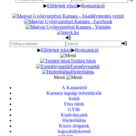
▶
Elfelejtett jelszó
▶
Regisztráció
▶
Elfelejtett jelszó
▶
Regisztráció
Területi hírek
Eseménynaptár
Hirdetőtábla
Menü
A Kamaráról
Kamarai tagsági információk
Irattár
Friss hírek
GYIK
Kiadványaink
Hirdetőtábla
Közös dolgaink
Jogszabálykereső