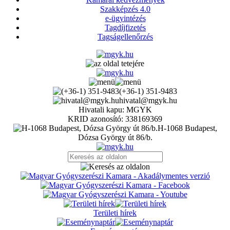
Szakképzés 4.0
e-ügyintézés
Tagdíjfizetés
Tagságellenőrzés
(+36-1) 351-9483
hivatal@mgyk.hu
Hivatali kapu: MGYK
KRID azonosító: 338169369
H-1068 Budapest,
Dózsa György út 86/b.
Területi hírek