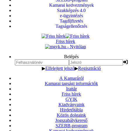
Kamarai kedvezmények
Szakképzés 4.0
e-ügyintézés
Tagdíjfizetés
Tagságellenőrzés
Friss hírek
Belépés
▶
Elfelejtett jelszó
▶
Regisztráció
A Kamaráról
Kamarai tagsági információk
Irattár
Friss hírek
GYIK
Kiadványaink
Hirdetőtábla
Közös dolgaink
Jogszabálykereső
SZEBB-program
Kamarai kedvezmények