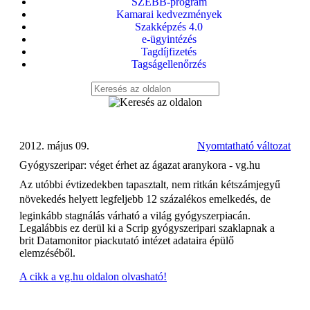
SZEBB-program
Kamarai kedvezmények
Szakképzés 4.0
e-ügyintézés
Tagdíjfizetés
Tagságellenőrzés
2012. május 09.
Nyomtatható változat
Gyógyszeripar: véget érhet az ágazat aranykora - vg.hu
Az utóbbi évtizedekben tapasztalt, nem ritkán kétszámjegyű
növekedés helyett legfeljebb 12 százalékos emelkedés, de
leginkább stagnálás várható a világ gyógyszerpiacán.
Legalábbis ez derül ki a Scrip gyógyszeripari szaklapnak a
brit Datamonitor piackutató intézet adataira épülő
elemzéséből.
A cikk a vg.hu oldalon olvasható!