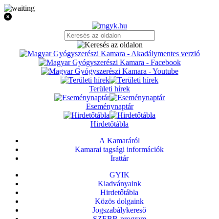
Területi hírek
Eseménynaptár
Hirdetőtábla
A Kamaráról
Kamarai tagsági információk
Irattár
GYIK
Kiadványaink
Hirdetőtábla
Közös dolgaink
Jogszabálykereső
SZEBB-program