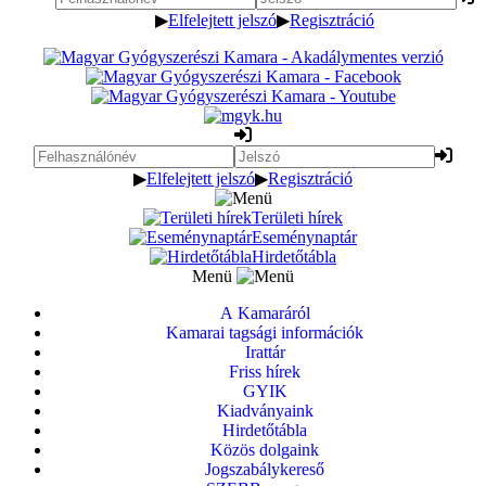
▶
Elfelejtett jelszó
▶
Regisztráció
▶
Elfelejtett jelszó
▶
Regisztráció
Területi hírek
Eseménynaptár
Hirdetőtábla
Menü
A Kamaráról
Kamarai tagsági információk
Irattár
Friss hírek
GYIK
Kiadványaink
Hirdetőtábla
Közös dolgaink
Jogszabálykereső