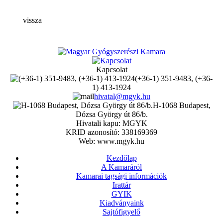
vissza
Kapcsolat
(+36-1) 351-9483, (+36-
1) 413-1924
hivatal@mgyk.hu
H-1068 Budapest,
Dózsa György út 86/b.
Hivatali kapu: MGYK
KRID azonosító: 338169369
Web: www.mgyk.hu
Kezdőlap
A Kamaráról
Kamarai tagsági információk
Irattár
GYIK
Kiadványaink
Sajtófigyelő