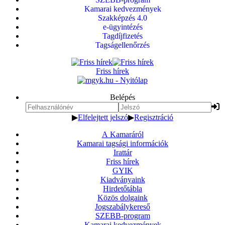
Kamarai kedvezmények
Szakképzés 4.0
e-ügyintézés
Tagdíjfizetés
Tagságellenőrzés
Friss hírek
Belépés
▶
Elfelejtett jelszó
▶
Regisztráció
A Kamaráról
Kamarai tagsági információk
Irattár
Friss hírek
GYIK
Kiadványaink
Hirdetőtábla
Közös dolgaink
Jogszabálykereső
SZEBB-program
Kamarai kedvezmények