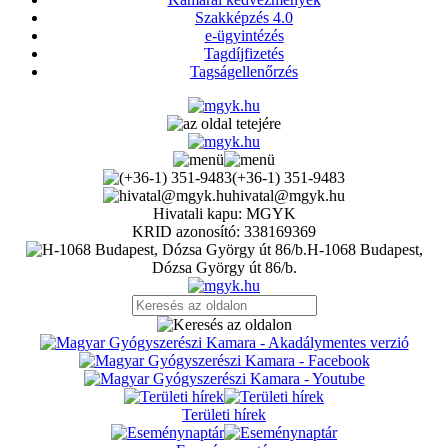
Szakképzés 4.0
e-ügyintézés
Tagdíjfizetés
Tagságellenőrzés
(+36-1) 351-9483
hivatal@mgyk.hu
Hivatali kapu: MGYK
KRID azonosító: 338169369
H-1068 Budapest,
Dózsa György út 86/b.
Területi hírek