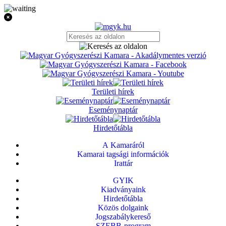
Területi hírek
Eseménynaptár
Hirdetőtábla
A Kamaráról
Kamarai tagsági információk
Irattár
GYIK
Kiadványaink
Hirdetőtábla
Közös dolgaink
Jogszabálykereső
SZEBB-program