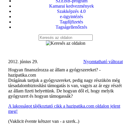
SZEBB-program
Kamarai kedvezmények
Szakképzés 4.0
e-ügyintézés
Tagdíjfizetés
Tagságellenőrzés
2012. június 29.
Nyomtatható változat
Hogyan finanszírozza az állam a gyógyszereket? -
hazipatika.com
Drágának tartjuk a gyógyszereket, pedig nagy részükön még
társadalombiztosítási támogatás is van, vagyis az ár egy részét
az állam fizeti helyettünk. De hogyan dől el, hogy melyik
gyógyszert és hogyan támogassák?
A lakosságot tájékoztató cikk a hazipatika.com oldalon jelent
meg!
(Vaklicit évente kétszer van - a szerk..)