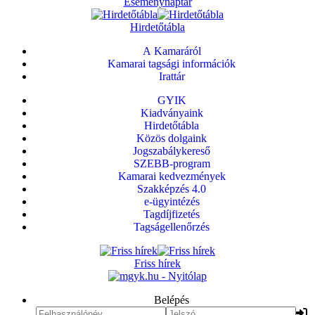
Eseménynaptár
Hirdetőtábla
A Kamaráról
Kamarai tagsági információk
Irattár
GYIK
Kiadványaink
Hirdetőtábla
Közös dolgaink
Jogszabálykereső
SZEBB-program
Kamarai kedvezmények
Szakképzés 4.0
e-ügyintézés
Tagdíjfizetés
Tagságellenőrzés
Friss hírek
Belépés