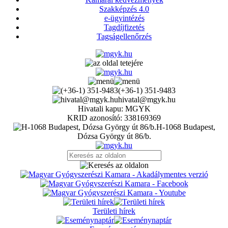
Szakképzés 4.0
e-ügyintézés
Tagdíjfizetés
Tagságellenőrzés
(+36-1) 351-9483
hivatal@mgyk.hu
Hivatali kapu: MGYK
KRID azonosító: 338169369
H-1068 Budapest,
Dózsa György út 86/b.
Területi hírek