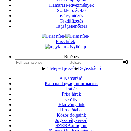
Kamarai kedvezmények
Szakképzés 4.0
e-ügyintézés
Tagdíjfizetés
Tagságellenőrzés
Friss hírek
Belépés
▶
Elfelejtett jelszó
▶
Regisztráció
A Kamaráról
Kamarai tagsági információk
Irattár
Friss hírek
GYIK
Kiadványaink
Hirdetőtábla
Közös dolgaink
Jogszabálykereső
SZEBB-program
Kamarai kedvezmények