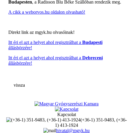
Budapesten
, a Radisson Blu Béke Szállóban rendezik meg.
A cikk a weborvos.hu oldalon olvasható!
Direkt link az mgyk.hu olvasóinak!
Itt éri el azt a helyet ahol regisztrálhat a
Budapesti
állásbörzére!
Itt éri el azt a helyet ahol regisztrálhat a
Debreceni
állásbörzére!
vissza
Kapcsolat
(+36-1) 351-9483, (+36-
1) 413-1924
hivatal@mgyk.hu