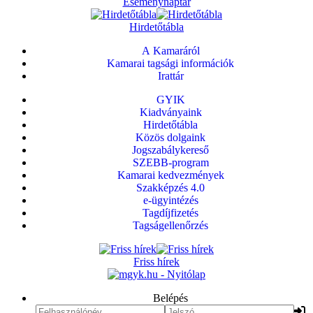
Eseménynaptár
Hirdetőtábla
A Kamaráról
Kamarai tagsági információk
Irattár
GYIK
Kiadványaink
Hirdetőtábla
Közös dolgaink
Jogszabálykereső
SZEBB-program
Kamarai kedvezmények
Szakképzés 4.0
e-ügyintézés
Tagdíjfizetés
Tagságellenőrzés
Friss hírek
Belépés