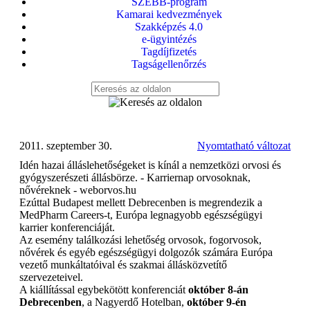
SZEBB-program
Kamarai kedvezmények
Szakképzés 4.0
e-ügyintézés
Tagdíjfizetés
Tagságellenőrzés
2011. szeptember 30.
Nyomtatható változat
Idén hazai álláslehetőségeket is kínál a nemzetközi orvosi és
gyógyszerészeti állásbörze. - Karriernap orvosoknak,
nővéreknek - weborvos.hu
Ezúttal Budapest mellett Debrecenben is megrendezik a
MedPharm Careers-t, Európa legnagyobb egészségügyi
karrier konferenciáját.
Az esemény találkozási lehetőség orvosok, fogorvosok,
nővérek és egyéb egészségügyi dolgozók számára Európa
vezető munkáltatóival és szakmai állásközvetítő
szervezeteivel.
A kiállítással egybekötött konferenciát
október 8-án
Debrecenben
, a Nagyerdő Hotelban,
október 9-én