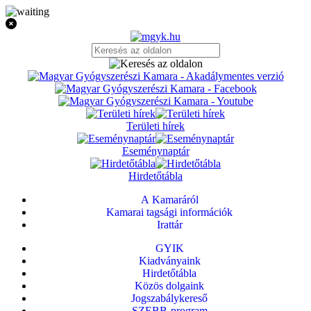
Területi hírek
Eseménynaptár
Hirdetőtábla
A Kamaráról
Kamarai tagsági információk
Irattár
GYIK
Kiadványaink
Hirdetőtábla
Közös dolgaink
Jogszabálykereső
SZEBB-program