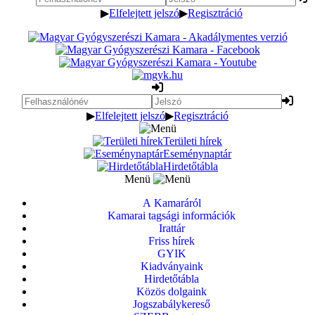
▶
Elfelejtett jelszó
▶
Regisztráció
▶
Elfelejtett jelszó
▶
Regisztráció
Területi hírek
Eseménynaptár
Hirdetőtábla
Menü
A Kamaráról
Kamarai tagsági információk
Irattár
Friss hírek
GYIK
Kiadványaink
Hirdetőtábla
Közös dolgaink
Jogszabálykereső