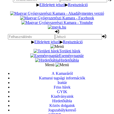
▶
Elfelejtett jelszó
▶
Regisztráció
▶
Elfelejtett jelszó
▶
Regisztráció
Területi hírek
Eseménynaptár
Hirdetőtábla
Menü
A Kamaráról
Kamarai tagsági információk
Irattár
Friss hírek
GYIK
Kiadványaink
Hirdetőtábla
Közös dolgaink
Jogszabálykereső