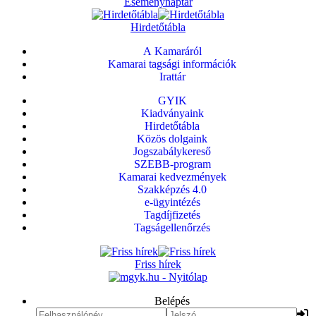
Eseménynaptár
Hirdetőtábla
A Kamaráról
Kamarai tagsági információk
Irattár
GYIK
Kiadványaink
Hirdetőtábla
Közös dolgaink
Jogszabálykereső
SZEBB-program
Kamarai kedvezmények
Szakképzés 4.0
e-ügyintézés
Tagdíjfizetés
Tagságellenőrzés
Friss hírek
Belépés