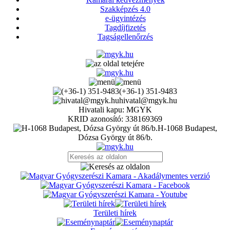
Szakképzés 4.0
e-ügyintézés
Tagdíjfizetés
Tagságellenőrzés
(+36-1) 351-9483
hivatal@mgyk.hu
Hivatali kapu: MGYK
KRID azonosító: 338169369
H-1068 Budapest,
Dózsa György út 86/b.
Területi hírek