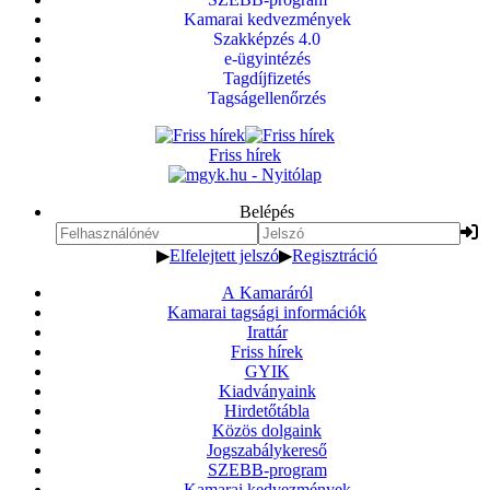
Kamarai kedvezmények
Szakképzés 4.0
e-ügyintézés
Tagdíjfizetés
Tagságellenőrzés
Friss hírek
Belépés
▶
Elfelejtett jelszó
▶
Regisztráció
A Kamaráról
Kamarai tagsági információk
Irattár
Friss hírek
GYIK
Kiadványaink
Hirdetőtábla
Közös dolgaink
Jogszabálykereső
SZEBB-program
Kamarai kedvezmények