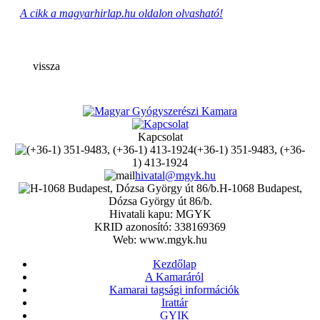
A cikk a magyarhirlap.hu oldalon olvasható!
vissza
Kapcsolat
(+36-1) 351-9483, (+36-
1) 413-1924
hivatal@mgyk.hu
H-1068 Budapest,
Dózsa György út 86/b.
Hivatali kapu: MGYK
KRID azonosító: 338169369
Web: www.mgyk.hu
Kezdőlap
A Kamaráról
Kamarai tagsági információk
Irattár
GYIK