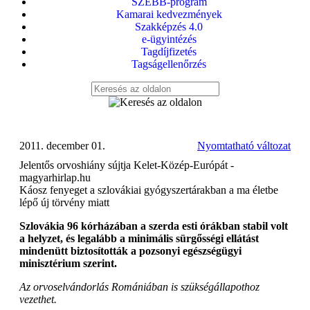
SZEBB-program
Kamarai kedvezmények
Szakképzés 4.0
e-ügyintézés
Tagdíjfizetés
Tagságellenőrzés
2011. december 01.
Nyomtatható változat
Jelentős orvoshiány sújtja Kelet-Közép-Európát -
magyarhirlap.hu
Káosz fenyeget a szlovákiai gyógyszertárakban a ma életbe
lépő új törvény miatt
Szlovákia 96 kórházában a szerda esti órákban stabil volt
a helyzet, és legalább a minimális sürgősségi ellátást
mindenütt biztosították a pozsonyi egészségügyi
minisztérium szerint.
Az orvoselvándorlás Romániában is szükségállapothoz
vezethet.