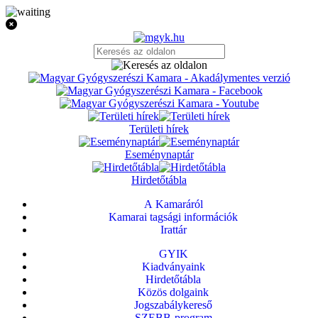
Területi hírek
Eseménynaptár
Hirdetőtábla
A Kamaráról
Kamarai tagsági információk
Irattár
GYIK
Kiadványaink
Hirdetőtábla
Közös dolgaink
Jogszabálykereső
SZEBB-program