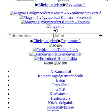
▶
Elfelejtett jelszó
▶
Regisztráció
▶
Elfelejtett jelszó
▶
Regisztráció
Területi hírek
Eseménynaptár
Hirdetőtábla
Menü
A Kamaráról
Kamarai tagsági információk
Irattár
Friss hírek
GYIK
Kiadványaink
Hirdetőtábla
Közös dolgaink
Jogszabálykereső