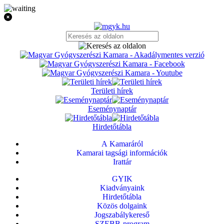
Területi hírek
Eseménynaptár
Hirdetőtábla
A Kamaráról
Kamarai tagsági információk
Irattár
GYIK
Kiadványaink
Hirdetőtábla
Közös dolgaink
Jogszabálykereső
SZEBB-program