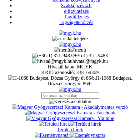
Szakképzés 4.0
e-ügyintézés
Tagdíjfizetés
Tagságellenőrzés
(+36-1) 351-9483
hivatal@mgyk.hu
Hivatali kapu: MGYK
KRID azonosító: 338169369
H-1068 Budapest,
Dózsa György út 86/b.
Területi hírek