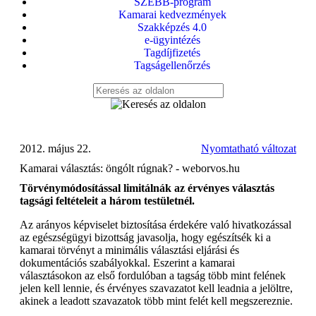
SZEBB-program
Kamarai kedvezmények
Szakképzés 4.0
e-ügyintézés
Tagdíjfizetés
Tagságellenőrzés
2012. május 22.
Nyomtatható változat
Kamarai választás: öngólt rúgnak? - weborvos.hu
Törvénymódosítással limitálnák az érvényes választás
tagsági feltételeit a három testületnél.
Az arányos képviselet biztosítása érdekére való hivatkozással
az egészségügyi bizottság javasolja, hogy egészítsék ki a
kamarai törvényt a minimális választási eljárási és
dokumentációs szabályokkal. Eszerint a kamarai
választásokon az első fordulóban a tagság több mint felének
jelen kell lennie, és érvényes szavazatot kell leadnia a jelöltre,
akinek a leadott szavazatok több mint felét kell megszereznie.