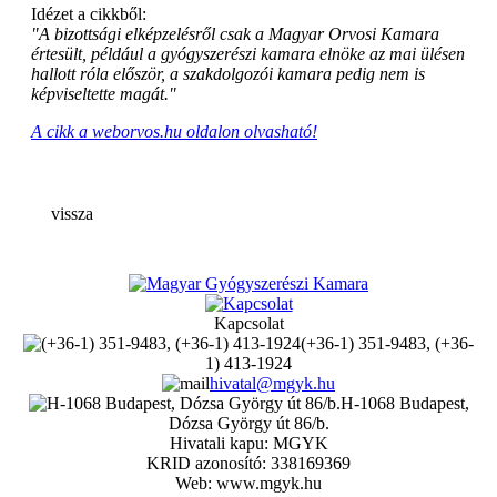
Idézet a cikkből:
"A bizottsági elképzelésről csak a Magyar Orvosi Kamara
értesült, például a gyógyszerészi kamara elnöke az mai ülésen
hallott róla először, a szakdolgozói kamara pedig nem is
képviseltette magát."
A cikk a weborvos.hu oldalon olvasható!
vissza
Kapcsolat
(+36-1) 351-9483, (+36-
1) 413-1924
hivatal@mgyk.hu
H-1068 Budapest,
Dózsa György út 86/b.
Hivatali kapu: MGYK
KRID azonosító: 338169369
Web: www.mgyk.hu