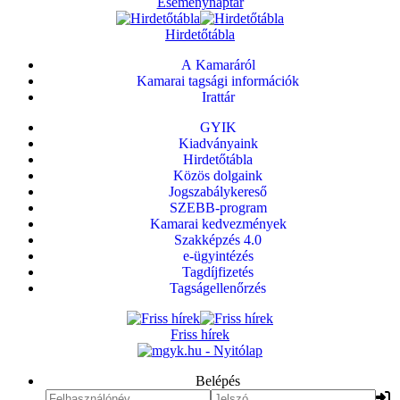
Eseménynaptár
Hirdetőtábla
A Kamaráról
Kamarai tagsági információk
Irattár
GYIK
Kiadványaink
Hirdetőtábla
Közös dolgaink
Jogszabálykereső
SZEBB-program
Kamarai kedvezmények
Szakképzés 4.0
e-ügyintézés
Tagdíjfizetés
Tagságellenőrzés
Friss hírek
Belépés