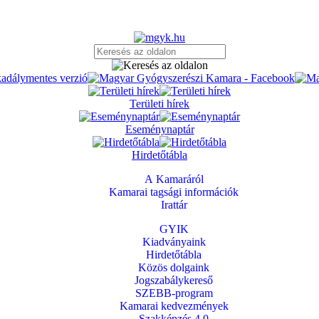
Területi hírek
Eseménynaptár
Hirdetőtábla
A Kamaráról
Kamarai tagsági információk
Irattár
GYIK
Kiadványaink
Hirdetőtábla
Közös dolgaink
Jogszabálykereső
SZEBB-program
Kamarai kedvezmények
Szakképzés 4.0