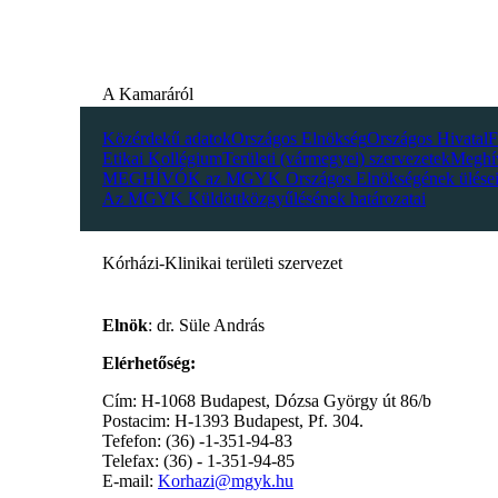
A Kamaráról
Közérdekű adatok
Országos Elnökség
Országos Hivatal
F
Etikai Kollégium
Területi (vármegyei) szervezetek
Meghí
MEGHÍVÓK az MGYK Országos Elnökségének ülései
Az MGYK Küldöttközgyűlésének határozatai
Kórházi-Klinikai területi szervezet
Elnök
: dr. Süle András
Elérhetőség:
Cím: H-1068 Budapest, Dózsa György út 86/b
Postacim: H-1393 Budapest, Pf. 304.
Tefefon: (36) -1-351-94-83
Telefax: (36) - 1-351-94-85
E-mail:
Korhazi@mgyk.hu