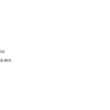
924
út 86/b.