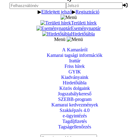
▶
Elfelejtett jelszó
▶
Regisztráció
Területi hírek
Eseménynaptár
Hirdetőtábla
Menü
A Kamaráról
Kamarai tagsági információk
Irattár
Friss hírek
GYIK
Kiadványaink
Hirdetőtábla
Közös dolgaink
Jogszabálykereső
SZEBB-program
Kamarai kedvezmények
Szakképzés 4.0
e-ügyintézés
Tagdíjfizetés
Tagságellenőrzés