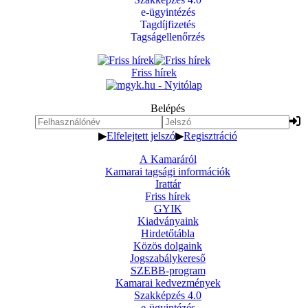
e-ügyintézés
Tagdíjfizetés
Tagságellenőrzés
Friss hírek
Belépés
▶
Elfelejtett jelszó
▶
Regisztráció
A Kamaráról
Kamarai tagsági információk
Irattár
Friss hírek
GYIK
Kiadványaink
Hirdetőtábla
Közös dolgaink
Jogszabálykereső
SZEBB-program
Kamarai kedvezmények
Szakképzés 4.0
e-ügyintézés