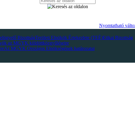
Nyomtatható válto
elügyelő Bizottság
Területi Elnökök Értekezlete (TEÉ)
Etikai Bizottság
vók az MGYK küldöttközgyűléseire
re
Az MGYK Országos Elnökségének határozatai