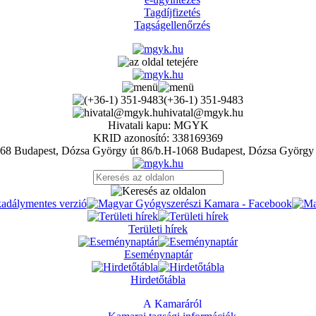
Tagdíjfizetés
Tagságellenőrzés
(+36-1) 351-9483
hivatal@mgyk.hu
Hivatali kapu: MGYK
KRID azonosító: 338169369
H-1068 Budapest, Dózsa György 
Területi hírek
Eseménynaptár
Hirdetőtábla
A Kamaráról