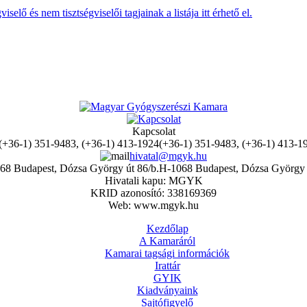
lő és nem tisztségviselői tagjainak a listája itt érhető el.
Kapcsolat
(+36-1) 351-9483, (+36-1) 413-1
hivatal@mgyk.hu
H-1068 Budapest, Dózsa György 
Hivatali kapu: MGYK
KRID azonosító: 338169369
Web: www.mgyk.hu
Kezdőlap
A Kamaráról
Kamarai tagsági információk
Irattár
GYIK
Kiadványaink
Sajtófigyelő