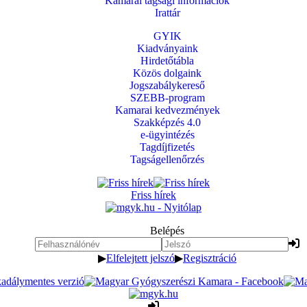
Kamarai tagsági információk
Irattár
GYIK
Kiadványaink
Hirdetőtábla
Közös dolgaink
Jogszabálykereső
SZEBB-program
Kamarai kedvezmények
Szakképzés 4.0
e-ügyintézés
Tagdíjfizetés
Tagságellenőrzés
Friss hírek
Belépés
▶
Elfelejtett jelszó
▶
Regisztráció