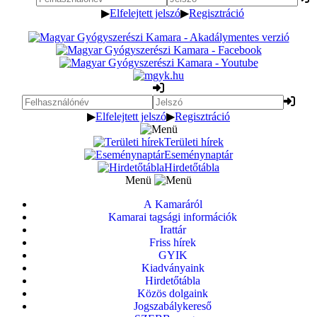
▶
Elfelejtett jelszó
▶
Regisztráció
▶
Elfelejtett jelszó
▶
Regisztráció
Területi hírek
Eseménynaptár
Hirdetőtábla
Menü
A Kamaráról
Kamarai tagsági információk
Irattár
Friss hírek
GYIK
Kiadványaink
Hirdetőtábla
Közös dolgaink
Jogszabálykereső