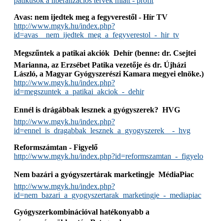
patikusok a liberalizacios tervek miatt - profit
Avas: nem ijedtek meg a fegyverestől - Hír TV
http://www.mgyk.hu/index.php?
id=avas__nem_ijedtek_meg_a_fegyverestol_-_hir_tv
Megszűntek a patikai akciók  Dehír (benne: dr. Csejtei
Marianna, az Erzsébet Patika vezetője és dr. Újházi
László, a Magyar Gyógyszerészi Kamara megyei elnöke.)
http://www.mgyk.hu/index.php?
id=megszuntek_a_patikai_akciok_-_dehir
Ennél is drágábbak lesznek a gyógyszerek?  HVG
http://www.mgyk.hu/index.php?
id=ennel_is_dragabbak_lesznek_a_gyogyszerek__-_hvg
Reformszámtan - Figyelő
http://www.mgyk.hu/index.php?id=reformszamtan_-_figyelo
Nem bazári a gyógyszertárak marketingje  MédiaPiac
http://www.mgyk.hu/index.php?
id=nem_bazari_a_gyogyszertarak_marketingje_-_mediapiac
Gyógyszerkombinációval hatékonyabb a