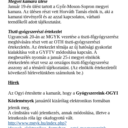
Megyei kamara ülése
Január 19-én ülést tartott a Győr-Moson-Sopron megyei
kamara. Az ülésen részt vett Horváth Tamás elnök is, aki a
kamarai törvényről és az azzal kapcsolatos, várható
teendőkről adott tájékoztatást.
Tiszti-gyógyszerészi értekezlet
Ugyancsak 20-án az MGYK vezetése a tiszti-főgyógyszerész
meghívására részt vett az OTH tiszti-gyógyszerészi
értekezletén. Az értekezlet témája az új hatósági gyakorlat
kialakítása volt a GYFTV módosítása kapcsán. A
megbeszélés nyomán a január 25-i megyei elnökök
értekezletén részt vesz az országos tiszti-főgyógyszerész
asszony ad a témáról tájékoztatást. (Az elnökök értekezletről
következő hírlevelünkben számolunk be.)
Hírek
Az Ogyi értesítette a kamarát, hogy a 
Gyógyszereink-OGYI
Közlemények
 januártól kizárólag elektronikus formában
jelenik meg.
A címlistára való jelentkezés, annak módosítása, illetve a
leiratkozás róla így okafogyottá vált.
http://www.mgyk.hu/index.php?