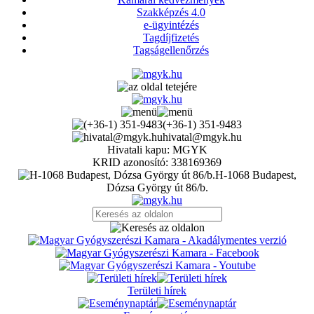
Szakképzés 4.0
e-ügyintézés
Tagdíjfizetés
Tagságellenőrzés
(+36-1) 351-9483
hivatal@mgyk.hu
Hivatali kapu: MGYK
KRID azonosító: 338169369
H-1068 Budapest,
Dózsa György út 86/b.
Területi hírek