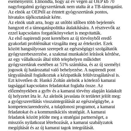
eseményeiről. Elmondta, hogy az év végén az OEP kb 70
nagyforgalmú gyógyszertárnak nem utalta át a TB-támogatást.
Az elnök az OEPtől az érintett gyógyszertárak pontos,
hivatalos tájékoztatását kérte.
Az elnök utalt arra, hogy az utóbbi időben több bejelentés
hangzott el a támogatáspolitika átalakítására. A résztvevők az
ezzel kapcsolatos forgatókönyveket is megvitatták.
Az első napirendi pont keretében az új törvényből eredő
gyakorlati problémákat vizsgálta meg az értekezlet. Ezek
között hangsúlyosan szerepelt az egészségügyi szolgáltatók
gyógyszerbeszerzése, a szakmai munkaköri leírások kérdése,
az egy vállalkozás által több telephelyen működtet
gyógyszertárak esetében az 51% számítása, és az új személyi
jogosok új határozattal való behelyezése. A napirendi pont
tárgyalásánál foglalkoztak a kézipatikák felülvizsgálatával is.
Ezt követően dr. Hankó Zoltán alelnök a kötelező kamarai
tagsággal kapcsolatos feladatokat foglalta össze. Az
előzményekben a gyftv és a kamarai törvény alapján kialakult
új helyzetet írta le. Az alelnök javaslata öt területet jelölt meg:
a gyógyszerellátás visszaintegrálását az egészségügybe, a
kompetenciarendezést, a tulajdonosi programot, a kamarai
feladatokat és a kommunikációs stratégiát. A kamarai
feladatok között jelölte meg a stratégiai partnerséget, a
missziós nyilatkozat létrehozását, a kamarai szabályzatok
megújítását és az új kamarai tagok integrálását.