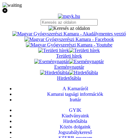
Területi hírek
Eseménynaptár
Hirdetőtábla
A Kamaráról
Kamarai tagsági információk
Irattár
GYIK
Kiadványaink
Hirdetőtábla
Közös dolgaink
Jogszabálykereső
SZEBB-program