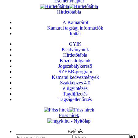
Eseménynaptár
Hirdetőtábla
A Kamaráról
Kamarai tagsági információk
Irattár
GYIK
Kiadványaink
Hirdetőtábla
Közös dolgaink
Jogszabálykereső
SZEBB-program
Kamarai kedvezmények
Szakképzés 4.0
e-ügyintézés
Tagdíjfizetés
Tagságellenőrzés
Friss hírek
Belépés