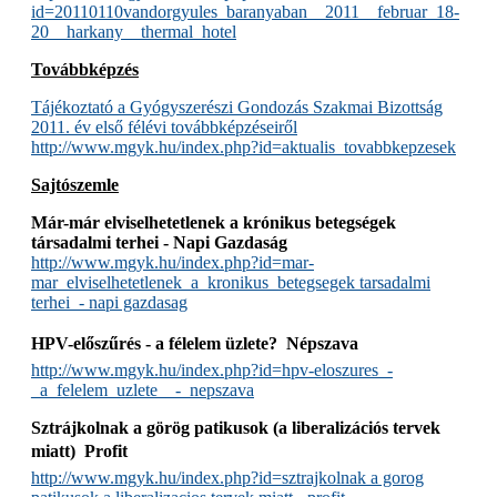
id=20110110vandorgyules_baranyaban__2011__februar_18-
20__harkany__thermal_hotel
Továbbképzés
Tájékoztató a Gyógyszerészi Gondozás Szakmai Bizottság
2011. év első félévi továbbképzéseiről
http://www.mgyk.hu/index.php?id=aktualis_tovabbkepzesek
Sajtószemle
Már-már elviselhetetlenek a krónikus betegségek
társadalmi terhei - Napi Gazdaság
http://www.mgyk.hu/index.php?id=mar-
mar_elviselhetetlenek_a_kronikus_betegsegek tarsadalmi
terhei_- napi gazdasag
HPV-előszűrés - a félelem üzlete?  Népszava
http://www.mgyk.hu/index.php?id=hpv-eloszures_-
_a_felelem_uzlete__-_nepszava
Sztrájkolnak a görög patikusok (a liberalizációs tervek
miatt)  Profit
http://www.mgyk.hu/index.php?id=sztrajkolnak a gorog