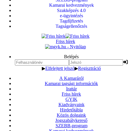
Kamarai kedvezmények
Szakképzés 4.0
e-ügyintézés
Tagdíjfizetés
Tagságellenőrzés
Friss hírek
Belépés
▶
Elfelejtett jelszó
▶
Regisztráció
A Kamaráról
Kamarai tagsági információk
Irattár
Friss hírek
GYIK
Kiadványaink
Hirdetőtábla
Közös dolgaink
Jogszabálykereső
SZEBB-program
Kamarai kedvezmények