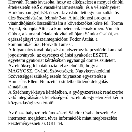
Horváth Tamás javasolta, hogy az elképzelést a megyei elnöki
értekezletén első olvasatként ismertessék, és a véleményeket
Harkányban gyűjtsék össze. Javaslatot tett egy konzultációs
ülés összehívására, február 3-ra. A tulajdonosi program
vitaindítójának összeállítására a következőket kérte fel: Torma
Árpád, Sohajda Attila, a kompetenciák témakörben: Vimláti
Gábor, a kamarai feladatok vitaindítójára Sándor Csabát, az
egészségügyi visszaintegrációra: Fodor Attilát, a
kommunikációra: Horváth Tamást.
A folyamatos továbbképzési rendszerhez kapcsolódó kamarai
jogosítványok, az egységes eljárási gyakorlat ESZTT,
egyetemi gyakorlat kérdésében egyhangú döntés született.
Az elnökség felhatalmazta fel az elnököt, hogy a
MAGYOSZ, Gyártói Szövetségek, Nagykereskedelmi
Szövetséggel szükség esetén folytasson egyeztetést a
Hamisítás Elleni Nemzeti Testületbe történő delegálás
témájában.
A Széchenyi-kártya kérdésében, a gyógyszerészek rendszerbe
való integrálásának lehetőségéről az elnök egy elemzést kért a
közgazdasági szakértőtől.
Az önszabályozó reklámozásról Sándor Csaba beszélt. Az
interneten megjelent, téves információk miatt megbeszélést
kezdeményeznek az ÖRT-tel.