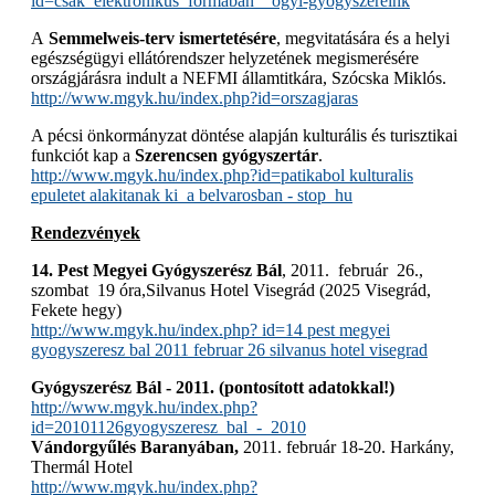
id=csak_elektronikus_formaban__ogyi-gyogyszereink
A
Semmelweis-terv ismertetésére
, megvitatására és a helyi
egészségügyi ellátórendszer helyzetének megismerésére
országjárásra indult a NEFMI államtitkára, Szócska Miklós.
http://www.mgyk.hu/index.php?id=orszagjaras
A pécsi önkormányzat döntése alapján kulturális és turisztikai
funkciót kap a
Szerencsen gyógyszertár
.
http://www.mgyk.hu/index.php?id=patikabol kulturalis
epuletet alakitanak ki_a belvarosban - stop_hu
Rendezvények
14. Pest Megyei Gyógyszerész Bál
, 2011. február 26.,
szombat 19 óra,Silvanus Hotel Visegrád (2025 Visegrád,
Fekete hegy)
http://www.mgyk.hu/index.php? id=14 pest megyei
gyogyszeresz bal 2011 februar 26 silvanus hotel visegrad
Gyógyszerész Bál - 2011. (pontosított adatokkal!)
http://www.mgyk.hu/index.php?
id=20101126gyogyszeresz_bal_-_2010
Vándorgyűlés Baranyában,
2011. február 18-20. Harkány,
Thermál Hotel
http://www.mgyk.hu/index.php?