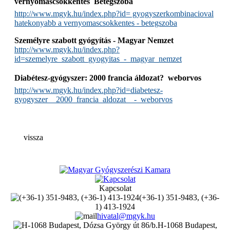
vérnyomáscsökkentés  Betegszoba
http://www.mgyk.hu/index.php?id= gyogyszerkombinacioval
hatekonyabb a vernyomascsokkentes - betegszoba
Személyre szabott gyógyítás - Magyar Nemzet
http://www.mgyk.hu/index.php?
id=szemelyre_szabott_gyogyitas_-_magyar_nemzet
Diabétesz-gyógyszer: 2000 francia áldozat?  weborvos
http://www.mgyk.hu/index.php?id=diabetesz-
gyogyszer__2000_francia_aldozat__-_weborvos
vissza
Kapcsolat
(+36-1) 351-9483, (+36-
1) 413-1924
hivatal@mgyk.hu
H-1068 Budapest,