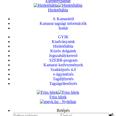
Eseménynaptár
Hirdetőtábla
A Kamaráról
Kamarai tagsági információk
Irattár
GYIK
Kiadványaink
Hirdetőtábla
Közös dolgaink
Jogszabálykereső
SZEBB-program
Kamarai kedvezmények
Szakképzés 4.0
e-ügyintézés
Tagdíjfizetés
Tagságellenőrzés
Friss hírek
Belépés