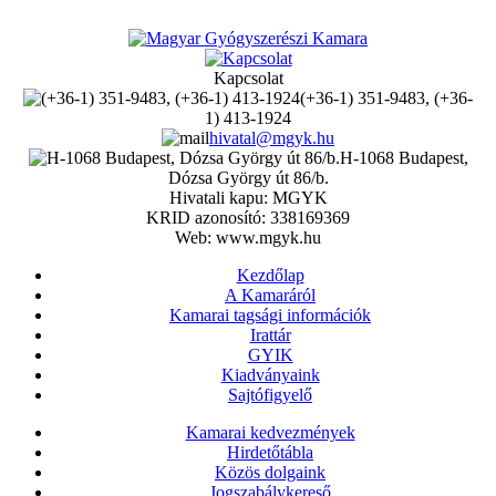
Kapcsolat
(+36-1) 351-9483, (+36-
1) 413-1924
hivatal@mgyk.hu
H-1068 Budapest,
Dózsa György út 86/b.
Hivatali kapu: MGYK
KRID azonosító: 338169369
Web: www.mgyk.hu
Kezdőlap
A Kamaráról
Kamarai tagsági információk
Irattár
GYIK
Kiadványaink
Sajtófigyelő
Kamarai kedvezmények
Hirdetőtábla
Közös dolgaink
Jogszabálykereső