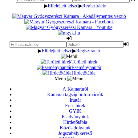
▶
Elfelejtett jelszó
▶
Regisztráció
▶
Elfelejtett jelszó
▶
Regisztráció
Területi hírek
Eseménynaptár
Hirdetőtábla
Menü
A Kamaráról
Kamarai tagsági információk
Irattár
Friss hírek
GYIK
Kiadványaink
Hirdetőtábla
Közös dolgaink
Jogszabálykereső