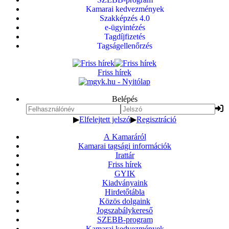
Kamarai kedvezmények
Szakképzés 4.0
e-ügyintézés
Tagdíjfizetés
Tagságellenőrzés
Friss hírek
Belépés
▶
Elfelejtett jelszó
▶
Regisztráció
A Kamaráról
Kamarai tagsági információk
Irattár
Friss hírek
GYIK
Kiadványaink
Hirdetőtábla
Közös dolgaink
Jogszabálykereső
SZEBB-program
Kamarai kedvezmények