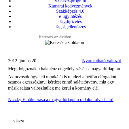
SZEBB-program
Kamarai kedvezmények
Szakképzés 4.0
e-ügyintézés
Tagdíjfizetés
Tagságellenőrzés
2012. június 20.
Nyomtatható változat
Még dolgoznak a hálapénz engedélyezésén - magyarhirlap.hu
Az orvosok ügyeleti munkáját is rendezi a hétfőn elfogadott,
számos egészségügyi kérdést érintő salátatörvény, míg egy
másik saláta valószínűleg ma kerül a kormány elé.
Niczky Emőke írása a magyarhirlap.hu oldalon olvasható!
vissza