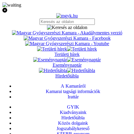
Területi hírek
Eseménynaptár
Hirdetőtábla
A Kamaráról
Kamarai tagsági információk
Irattár
GYIK
Kiadványaink
Hirdetőtábla
Közös dolgaink
Jogszabálykereső
SZEBB-program