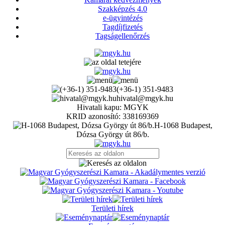
Szakképzés 4.0
e-ügyintézés
Tagdíjfizetés
Tagságellenőrzés
(+36-1) 351-9483
hivatal@mgyk.hu
Hivatali kapu: MGYK
KRID azonosító: 338169369
H-1068 Budapest,
Dózsa György út 86/b.
Területi hírek