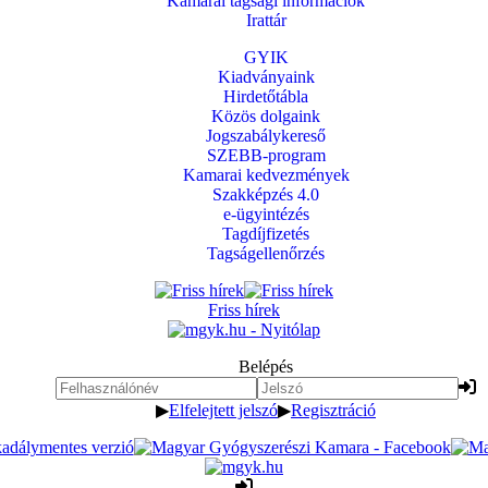
Kamarai tagsági információk
Irattár
GYIK
Kiadványaink
Hirdetőtábla
Közös dolgaink
Jogszabálykereső
SZEBB-program
Kamarai kedvezmények
Szakképzés 4.0
e-ügyintézés
Tagdíjfizetés
Tagságellenőrzés
Friss hírek
Belépés
▶
Elfelejtett jelszó
▶
Regisztráció