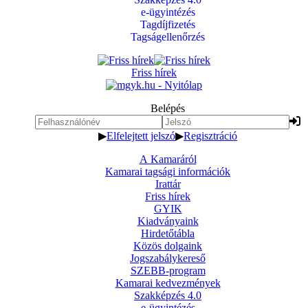
e-ügyintézés
Tagdíjfizetés
Tagságellenőrzés
Friss hírek
Belépés
▶
Elfelejtett jelszó
▶
Regisztráció
A Kamaráról
Kamarai tagsági információk
Irattár
Friss hírek
GYIK
Kiadványaink
Hirdetőtábla
Közös dolgaink
Jogszabálykereső
SZEBB-program
Kamarai kedvezmények
Szakképzés 4.0
e-ügyintézés