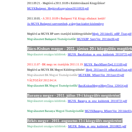
2011.09.21. - Meghívó a 2011.10.09-i Küldöttválasztó Közgyűlésre!
MGYKBudapest_MeghivoKozgyulesre20110920.pdf
2011.10.05. -
A 2011.10.09-i Budapesti Vál. Közgy. elhalaszt. került!
Az MGYK Budapesti szervezetének, a tárgyban kiadott közleménye
Meghívó az MGYK BP szerv. tisztújító küldöttgyülésére!
Megh_2011dec05_reBP_Tiszt.pdf
Megválasztott Budapesti Tisztségviselők!
MGYKBP_SzervVez_2011dec06.pdf
Bács-Kiskun megye - 2011. június 20-i közgyülés megtört
Megválasztott országos küldöttek -
MGYK_BacsKiskun_m_orsz_kuldottek_20110725.pdf
2011.11.07 - BK megy. ter. tisztújítás 2011.11.19.
MGYK_BacsMSzervTagL111109.pdf
Meghívó az MGYK BK Megyei Küldöttgyülésére!
Megh_2011nov19_reBacsKiskTiszt.pdf
Megválasztott BK Megyei Tisztségviselők!
MGYKBK_MSzervVez_2011nov19.pdf
VÁLTOZÁS! 2012.04.14.
Megválasztott BK Megyei Tisztségviselők!
BacsKiskunMegyeiMegvTitsz_120414.pdf
Baranya megye - 2011. július 19-i közgyűlés megtörtént!
Megválasztott országos küldöttek -
MGYK_Baranya_m_orsz_kuldottek_20110721.pdf
Megválasztott Baranya Megyei Tisztségviselők!
MGYKBaranya_MSzervVez_2011dec03.
Békés megye - 2011. augusztus 15-i közgyűlés megtörtént!
MGYK_Bekes_m_orsz_kuldottek_20110825.pdf
Megválasztott országos küldöttek -