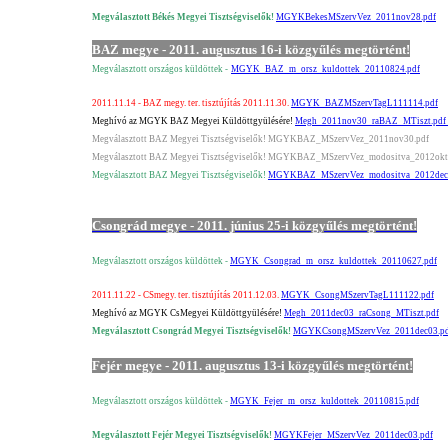
Megválasztott Békés Megyei Tisztségviselők!
MGYKBekesMSzervVez_2011nov28.pdf
BAZ megye - 2011. augusztus 16-i közgyűlés megtörtént!
Megválasztott országos küldöttek -
MGYK_BAZ_m_orsz_kuldottek_20110824.pdf
2011.11.14 - BAZ megy. ter. tisztújítás 2011.11.30.
MGYK_BAZMSzervTagL111114.pdf
Meghívó az MGYK BAZ Megyei Küldöttgyülésére!
Megh_2011nov30_raBAZ_MTiszt.pdf
Megválasztott BAZ Megyei Tisztségviselők! MGYKBAZ_MSzervVez_2011nov30.pdf
Megválasztott BAZ Megyei Tisztségviselők!
MGYKBAZ_MSzervVez_modositva_2012okt2
Megválasztott BAZ Megyei Tisztségviselők!
MGYKBAZ_MSzervVez_modositva_2012dec0
Csongrád megye - 2011. június 25-i közgyűlés megtörtént!
Megválasztott országos küldöttek -
MGYK_Csongrad_m_orsz_kuldottek_20110627.pdf
2011.11.22 - CSmegy. ter. tisztújítás 2011.12.03.
MGYK_CsongMSzervTagL111122.pdf
Meghívó az MGYK CsMegyei Küldöttgyülésére!
Megh_2011dec03_raCsong_MTiszt.pdf
Megválasztott Csongrád Megyei Tisztségviselők!
MGYKCsongMSzervVez_2011dec03.pd
Fejér megye - 2011. augusztus 13-i közgyűlés megtörtént!
Megválasztott országos küldöttek -
MGYK_Fejer_m_orsz_kuldottek_20110815.pdf
Megválasztott Fejér Megyei Tisztségviselők!
MGYKFejer_MSzervVez_2011dec03.pdf