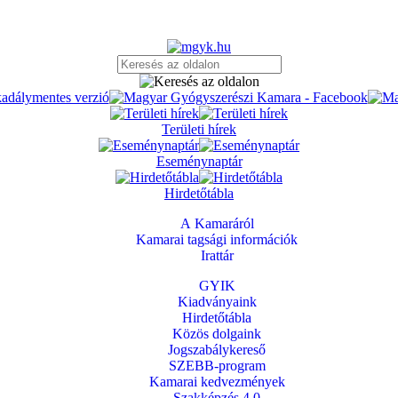
Területi hírek
Eseménynaptár
Hirdetőtábla
A Kamaráról
Kamarai tagsági információk
Irattár
GYIK
Kiadványaink
Hirdetőtábla
Közös dolgaink
Jogszabálykereső
SZEBB-program
Kamarai kedvezmények
Szakképzés 4.0