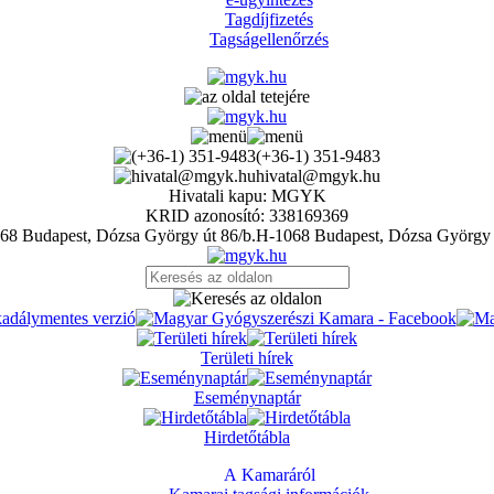
Tagdíjfizetés
Tagságellenőrzés
(+36-1) 351-9483
hivatal@mgyk.hu
Hivatali kapu: MGYK
KRID azonosító: 338169369
H-1068 Budapest, Dózsa György 
Területi hírek
Eseménynaptár
Hirdetőtábla
A Kamaráról