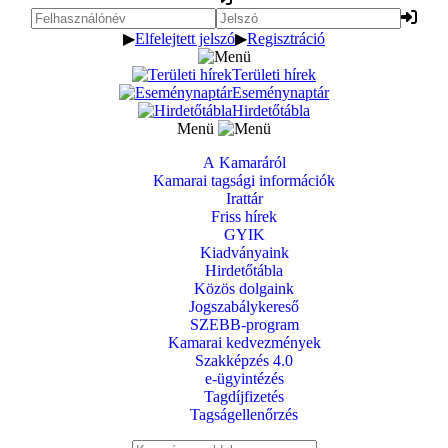
▶
Elfelejtett jelszó
▶
Regisztráció
Területi hírek
Eseménynaptár
Hirdetőtábla
Menü
A Kamaráról
Kamarai tagsági információk
Irattár
Friss hírek
GYIK
Kiadványaink
Hirdetőtábla
Közös dolgaink
Jogszabálykereső
SZEBB-program
Kamarai kedvezmények
Szakképzés 4.0
e-ügyintézés
Tagdíjfizetés
Tagságellenőrzés