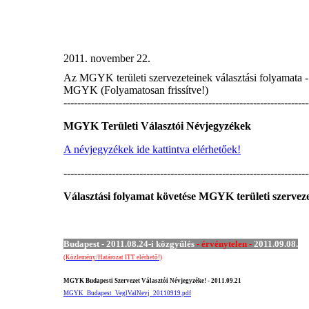
2011. november 22.
Az MGYK területi szervezeteinek választási folyamata - Te
MGYK (Folyamatosan frissítve!)
-----------------------------------------------------------------------
MGYK Területi Választói Névjegyzékek
A névjegyzékek ide kattintva elérhetőek!
-----------------------------------------------------------------------
Választási folyamat követése MGYK területi szerveze
Budapest - 2011.08.24-i közgyűlés
- érvénytelen -
2011.09.08.
(Közlemény/Határozat ITT elérhető!)
MGYK Budapesti Szervezet Választói Névjegyzéke! - 2011.09.21
MGYK_Budapest_VeglValNevj_20110919.pdf