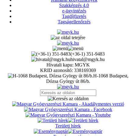
Szakképzés 4.0
e-ügyintézés
Tagdíjfizetés
Tagságellenőrzés
(+36-1) 351-9483
hivatal@mgyk.hu
Hivatali kapu: MGYK
KRID azonosító: 338169369
H-1068 Budapest,
Dózsa György út 86/b.
Területi hírek