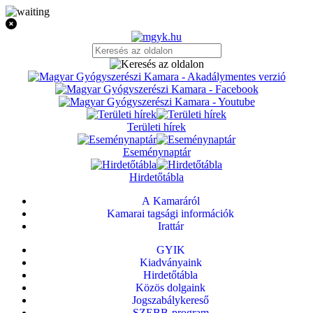
Területi hírek
Eseménynaptár
Hirdetőtábla
A Kamaráról
Kamarai tagsági információk
Irattár
GYIK
Kiadványaink
Hirdetőtábla
Közös dolgaink
Jogszabálykereső
SZEBB-program