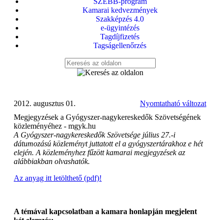
SZEBB-program
Kamarai kedvezmények
Szakképzés 4.0
e-ügyintézés
Tagdíjfizetés
Tagságellenőrzés
2012. augusztus 01.
Nyomtatható változat
Megjegyzések a Gyógyszer-nagykereskedők Szövetségének
közleményéhez - mgyk.hu
A Gyógyszer-nagykereskedők Szövetsége július 27.-i
dátumozású közleményt juttatott el a gyógyszertárakhoz e hét
elején. A közleményhez fűzött kamarai megjegyzések az
alábbiakban olvashatók.
Az anyag itt letölthető (pdf)!
A témával kapcsolatban a kamara honlapján megjelent