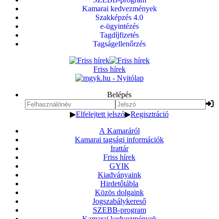
Kamarai kedvezmények
Szakképzés 4.0
e-ügyintézés
Tagdíjfizetés
Tagságellenőrzés
Friss hírek
Belépés
▶
Elfelejtett jelszó
▶
Regisztráció
A Kamaráról
Kamarai tagsági információk
Irattár
Friss hírek
GYIK
Kiadványaink
Hirdetőtábla
Közös dolgaink
Jogszabálykereső
SZEBB-program
Kamarai kedvezmények