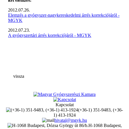
két elemzés:
2012.07.26.
Elemzés a gyógyszer-nagykereskedelmi árrés korrekciójáról -
MGYK
2012.07.23.
A gyógyszertári árrés korrekciójáról - MGYK
vissza
Kapcsolat
(+36-1) 351-9483, (+36-
1) 413-1924
hivatal@mgyk.hu
H-1068 Budapest,