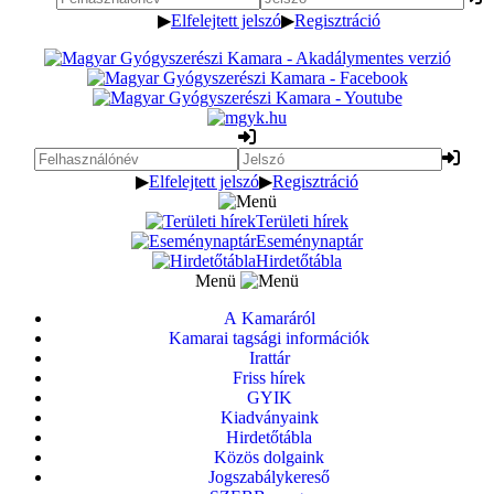
▶
Elfelejtett jelszó
▶
Regisztráció
▶
Elfelejtett jelszó
▶
Regisztráció
Területi hírek
Eseménynaptár
Hirdetőtábla
Menü
A Kamaráról
Kamarai tagsági információk
Irattár
Friss hírek
GYIK
Kiadványaink
Hirdetőtábla
Közös dolgaink
Jogszabálykereső