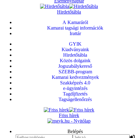
Eseménynaptár
Hirdetőtábla
A Kamaráról
Kamarai tagsági információk
Irattár
GYIK
Kiadványaink
Hirdetőtábla
Közös dolgaink
Jogszabálykereső
SZEBB-program
Kamarai kedvezmények
Szakképzés 4.0
e-ügyintézés
Tagdíjfizetés
Tagságellenőrzés
Friss hírek
Belépés