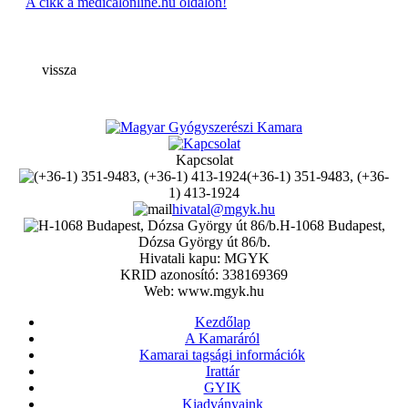
A cikk a medicalonline.hu oldalon!
vissza
Kapcsolat
(+36-1) 351-9483, (+36-
1) 413-1924
hivatal@mgyk.hu
H-1068 Budapest,
Dózsa György út 86/b.
Hivatali kapu: MGYK
KRID azonosító: 338169369
Web: www.mgyk.hu
Kezdőlap
A Kamaráról
Kamarai tagsági információk
Irattár
GYIK
Kiadványaink