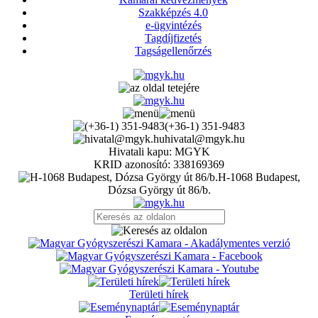
Szakképzés 4.0
e-ügyintézés
Tagdíjfizetés
Tagságellenőrzés
(+36-1) 351-9483
hivatal@mgyk.hu
Hivatali kapu: MGYK
KRID azonosító: 338169369
H-1068 Budapest,
Dózsa György út 86/b.
Területi hírek