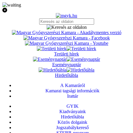
Területi hírek
Eseménynaptár
Hirdetőtábla
A Kamaráról
Kamarai tagsági információk
Irattár
GYIK
Kiadványaink
Hirdetőtábla
Közös dolgaink
Jogszabálykereső
SZEBB-program