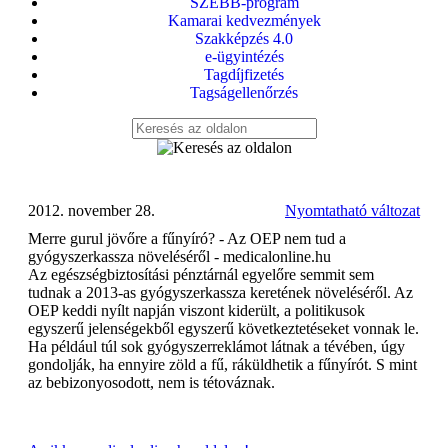
SZEBB-program
Kamarai kedvezmények
Szakképzés 4.0
e-ügyintézés
Tagdíjfizetés
Tagságellenőrzés
2012. november 28.
Nyomtatható változat
Merre gurul jövőre a fűnyíró? - Az OEP nem tud a
gyógyszerkassza növeléséről - medicalonline.hu
Az egészségbiztosítási pénztárnál egyelőre semmit sem
tudnak a 2013-as gyógyszerkassza keretének növeléséről. Az
OEP keddi nyílt napján viszont kiderült, a politikusok
egyszerű jelenségekből egyszerű következtetéseket vonnak le.
Ha például túl sok gyógyszerreklámot látnak a tévében, úgy
gondolják, ha ennyire zöld a fű, ráküldhetik a fűnyírót. S mint
az bebizonyosodott, nem is tétováznak.