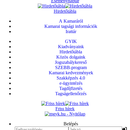
Eseménynaptár
Hirdetőtábla
A Kamaráról
Kamarai tagsági információk
Irattár
GYIK
Kiadványaink
Hirdetőtábla
Közös dolgaink
Jogszabálykereső
SZEBB-program
Kamarai kedvezmények
Szakképzés 4.0
e-ügyintézés
Tagdíjfizetés
Tagságellenőrzés
Friss hírek
Belépés