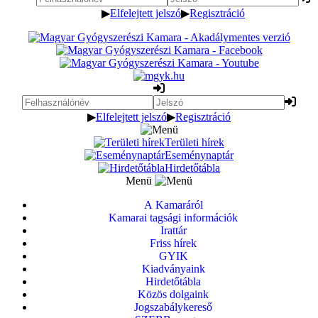
▶
Elfelejtett jelszó
▶
Regisztráció
▶
Elfelejtett jelszó
▶
Regisztráció
Területi hírek
Eseménynaptár
Hirdetőtábla
Menü
A Kamaráról
Kamarai tagsági információk
Irattár
Friss hírek
GYIK
Kiadványaink
Hirdetőtábla
Közös dolgaink
Jogszabálykereső