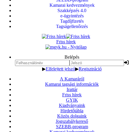
Kamarai kedvezmények
Szakképzés 4.0
e-ügyintézés
Tagdíjfizetés
Tagságellenőrzés
Friss hírek
Belépés
▶
Elfelejtett jelszó
▶
Regisztráció
A Kamaráról
Kamarai tagsági információk
Irattár
Friss hírek
GYIK
Kiadványaink
Hirdetőtábla
Közös dolgaink
Jogszabálykereső
SZEBB-program
Kamarai kedvezmények