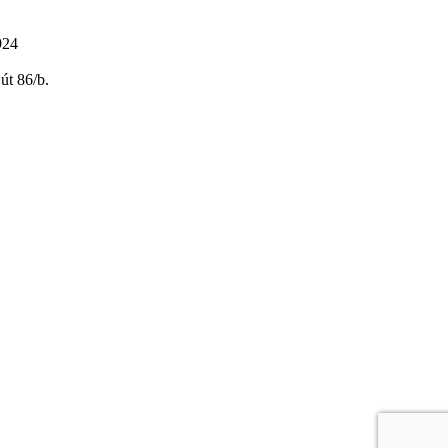
924
út 86/b.