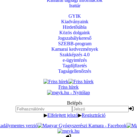
Kamarai tagsági információk
Irattár
GYIK
Kiadványaink
Hirdetőtábla
Közös dolgaink
Jogszabálykereső
SZEBB-program
Kamarai kedvezmények
Szakképzés 4.0
e-ügyintézés
Tagdíjfizetés
Tagságellenőrzés
Friss hírek
Belépés
▶
Elfelejtett jelszó
▶
Regisztráció