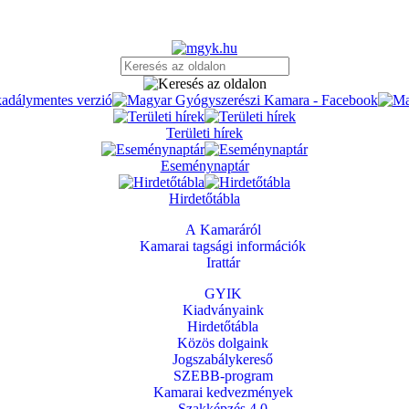
Területi hírek
Eseménynaptár
Hirdetőtábla
A Kamaráról
Kamarai tagsági információk
Irattár
GYIK
Kiadványaink
Hirdetőtábla
Közös dolgaink
Jogszabálykereső
SZEBB-program
Kamarai kedvezmények
Szakképzés 4.0