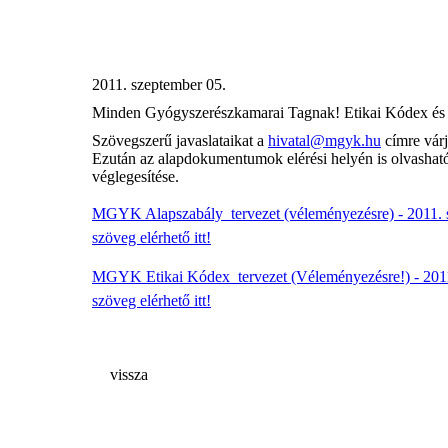
2011. szeptember 05.
Minden Gyógyszerészkamarai Tagnak! Etikai Kódex és A
Szövegszerű javaslataikat a
hivatal@mgyk.hu
címre várj
Ezután az alapdokumentumok elérési helyén is olvasható
véglegesítése.
MGYK Alapszabály  tervezet (véleményezésre) - 2011. s
szöveg elérhető itt!
MGYK Etikai Kódex  tervezet (Véleményezésre!) - 2011
szöveg elérhető itt!
vissza