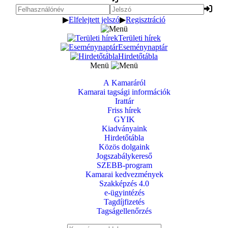
▶
Elfelejtett jelszó
▶
Regisztráció
Területi hírek
Eseménynaptár
Hirdetőtábla
Menü
A Kamaráról
Kamarai tagsági információk
Irattár
Friss hírek
GYIK
Kiadványaink
Hirdetőtábla
Közös dolgaink
Jogszabálykereső
SZEBB-program
Kamarai kedvezmények
Szakképzés 4.0
e-ügyintézés
Tagdíjfizetés
Tagságellenőrzés