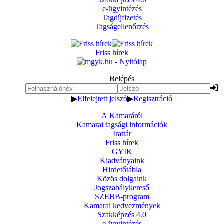
e-ügyintézés
Tagdíjfizetés
Tagságellenőrzés
Friss hírek
Belépés
▶
Elfelejtett jelszó
▶
Regisztráció
A Kamaráról
Kamarai tagsági információk
Irattár
Friss hírek
GYIK
Kiadványaink
Hirdetőtábla
Közös dolgaink
Jogszabálykereső
SZEBB-program
Kamarai kedvezmények
Szakképzés 4.0
e-ügyintézés