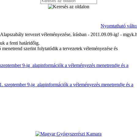
Nyomtatható válto
lapszabály tervezet véleményezése, írásban - 2011.09.09-ig! - mgyk.
uk a fenti határidőig.
 menetrend szerint folytatódik a tervezetek véleményezése és
zeptember 9-ig  alapinformációk a véleményezés menetrendje és a
. szeptember 9-ig  alapinformációk a véleményezés menetrendje és a