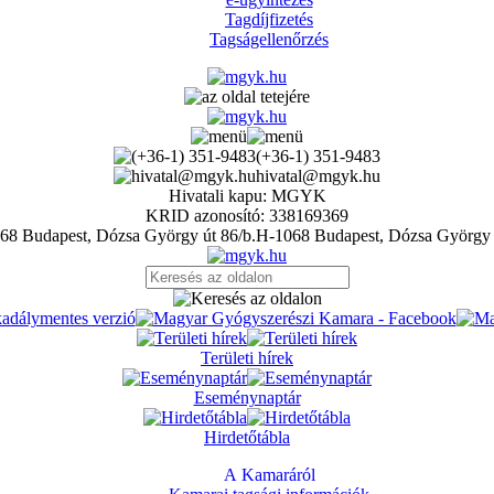
Tagdíjfizetés
Tagságellenőrzés
(+36-1) 351-9483
hivatal@mgyk.hu
Hivatali kapu: MGYK
KRID azonosító: 338169369
H-1068 Budapest, Dózsa György 
Területi hírek
Eseménynaptár
Hirdetőtábla
A Kamaráról