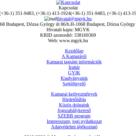
Kapcsolat
(+36-1) 351-9483, (+36-1) 413-1
hivatal@mgyk.hu
H-1068 Budapest, Dózsa György 
Hivatali kapu: MGYK
KRID azonosító: 338169369
Web: www.mgyk.hu
Kezdőlap
A Kamaráról
Kamarai tagsági információk
Irattár
GYIK
Kiadványaink
Sajtófigyelő
Kamarai kedvezmények
Hirdetőtábla
Közös dolgaink
Jogszabálykereső
SZEBB program
Impresszum, jogi nyilatkozat
Adatvédelmi tájékoztató