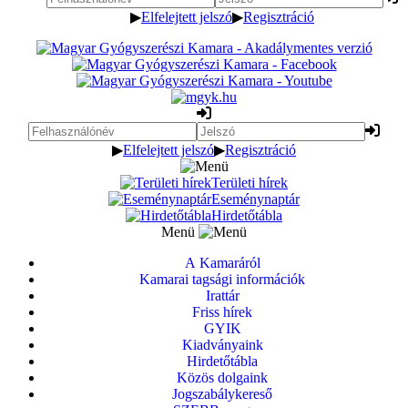
▶
Elfelejtett jelszó
▶
Regisztráció
▶
Elfelejtett jelszó
▶
Regisztráció
Területi hírek
Eseménynaptár
Hirdetőtábla
Menü
A Kamaráról
Kamarai tagsági információk
Irattár
Friss hírek
GYIK
Kiadványaink
Hirdetőtábla
Közös dolgaink
Jogszabálykereső