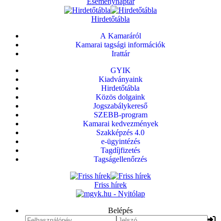
Eseménynaptár
Hirdetőtábla
A Kamaráról
Kamarai tagsági információk
Irattár
GYIK
Kiadványaink
Hirdetőtábla
Közös dolgaink
Jogszabálykereső
SZEBB-program
Kamarai kedvezmények
Szakképzés 4.0
e-ügyintézés
Tagdíjfizetés
Tagságellenőrzés
Friss hírek
Belépés