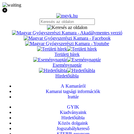
Területi hírek
Eseménynaptár
Hirdetőtábla
A Kamaráról
Kamarai tagsági információk
Irattár
GYIK
Kiadványaink
Hirdetőtábla
Közös dolgaink
Jogszabálykereső
SZEBB-program