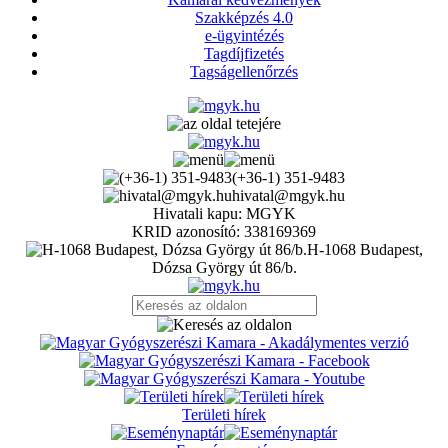
Szakképzés 4.0
e-ügyintézés
Tagdíjfizetés
Tagságellenőrzés
(+36-1) 351-9483
hivatal@mgyk.hu
Hivatali kapu: MGYK
KRID azonosító: 338169369
H-1068 Budapest,
Dózsa György út 86/b.
Területi hírek