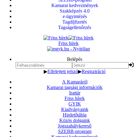
Kamarai kedvezmények
Szakképzés 4.0
e-ügyintézés
Tagdíjfizetés
Tagságellenőrzés
Friss hírek
Belépés
▶
Elfelejtett jelszó
▶
Regisztráció
A Kamaráról
Kamarai tagsági információk
Irattár
Friss hírek
GYIK
Kiadványaink
Hirdetőtábla
Közös dolgaink
Jogszabálykereső
SZEBB-program
Kamarai kedvezmények