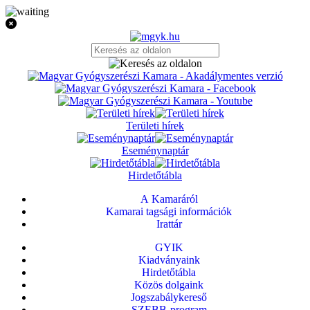
Területi hírek
Eseménynaptár
Hirdetőtábla
A Kamaráról
Kamarai tagsági információk
Irattár
GYIK
Kiadványaink
Hirdetőtábla
Közös dolgaink
Jogszabálykereső
SZEBB-program