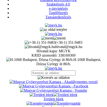
Szakképzés 4.0
e-ügyintézés
Tagdíjfizetés
Tagságellenőrzés
(+36-1) 351-9483
hivatal@mgyk.hu
Hivatali kapu: MGYK
KRID azonosító: 338169369
H-1068 Budapest,
Dózsa György út 86/b.
Területi hírek