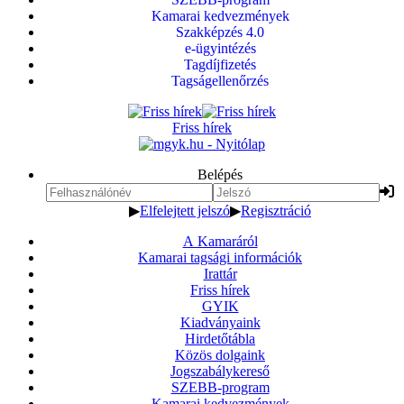
Kamarai kedvezmények
Szakképzés 4.0
e-ügyintézés
Tagdíjfizetés
Tagságellenőrzés
Friss hírek
Belépés
▶
Elfelejtett jelszó
▶
Regisztráció
A Kamaráról
Kamarai tagsági információk
Irattár
Friss hírek
GYIK
Kiadványaink
Hirdetőtábla
Közös dolgaink
Jogszabálykereső
SZEBB-program
Kamarai kedvezmények