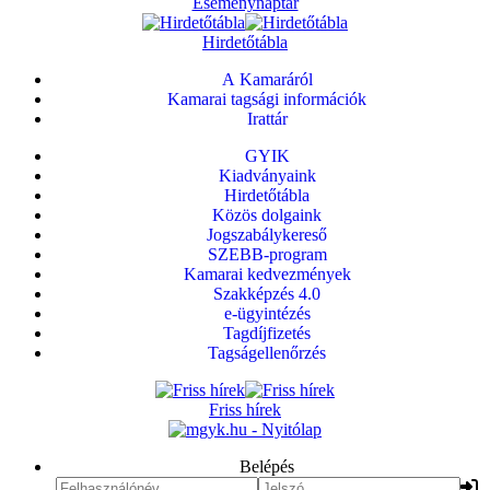
Eseménynaptár
Hirdetőtábla
A Kamaráról
Kamarai tagsági információk
Irattár
GYIK
Kiadványaink
Hirdetőtábla
Közös dolgaink
Jogszabálykereső
SZEBB-program
Kamarai kedvezmények
Szakképzés 4.0
e-ügyintézés
Tagdíjfizetés
Tagságellenőrzés
Friss hírek
Belépés