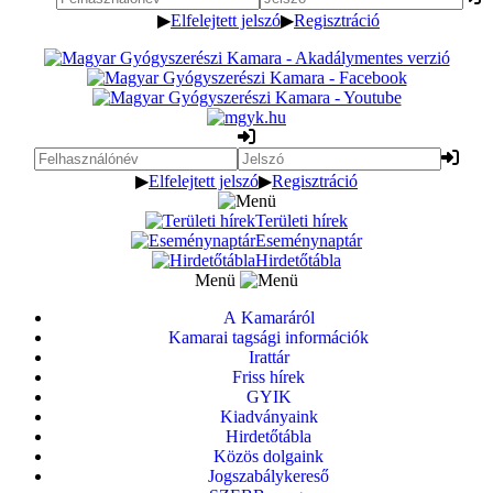
▶
Elfelejtett jelszó
▶
Regisztráció
▶
Elfelejtett jelszó
▶
Regisztráció
Területi hírek
Eseménynaptár
Hirdetőtábla
Menü
A Kamaráról
Kamarai tagsági információk
Irattár
Friss hírek
GYIK
Kiadványaink
Hirdetőtábla
Közös dolgaink
Jogszabálykereső