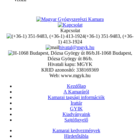
Kapcsolat
(+36-1) 351-9483, (+36-
1) 413-1924
hivatal@mgyk.hu
H-1068 Budapest,
Dózsa György út 86/b.
Hivatali kapu: MGYK
KRID azonosító: 338169369
Web: www.mgyk.hu
Kezdőlap
A Kamaráról
Kamarai tagsági információk
Irattár
GYIK
Kiadványaink
Sajtófigyelő
Kamarai kedvezmények
Hirdetőtábla