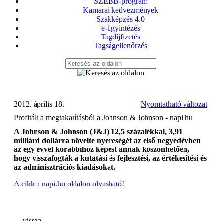
SZEBB-program
Kamarai kedvezmények
Szakképzés 4.0
e-ügyintézés
Tagdíjfizetés
Tagságellenőrzés
2012. április 18.
Nyomtatható változat
Profitált a megtakarításból a Johnson & Johnson - napi.hu
A Johnson & Johnson (J&J) 12,5 százalékkal, 3,91
milliárd dollárra növelte nyereségét az első negyedévben
az egy évvel korábbihoz képest annak köszönhetően,
hogy visszafogták a kutatási és fejlesztési, az értékesítési és
az adminisztrációs kiadásokat.
A cikk a napi.hu oldalon olvasható!
vissza