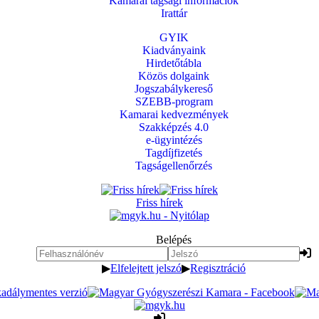
Kamarai tagsági információk
Irattár
GYIK
Kiadványaink
Hirdetőtábla
Közös dolgaink
Jogszabálykereső
SZEBB-program
Kamarai kedvezmények
Szakképzés 4.0
e-ügyintézés
Tagdíjfizetés
Tagságellenőrzés
Friss hírek
Belépés
▶
Elfelejtett jelszó
▶
Regisztráció