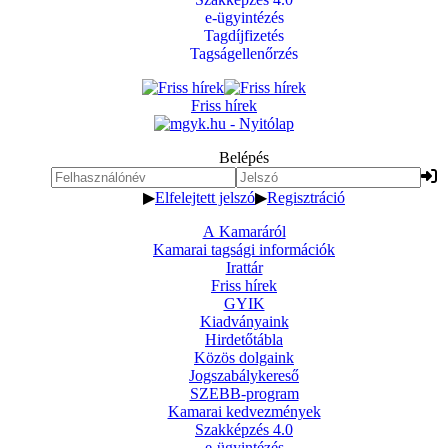
e-ügyintézés
Tagdíjfizetés
Tagságellenőrzés
Friss hírek
Belépés
▶
Elfelejtett jelszó
▶
Regisztráció
A Kamaráról
Kamarai tagsági információk
Irattár
Friss hírek
GYIK
Kiadványaink
Hirdetőtábla
Közös dolgaink
Jogszabálykereső
SZEBB-program
Kamarai kedvezmények
Szakképzés 4.0
e-ügyintézés