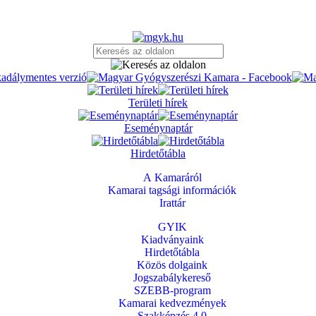
Területi hírek
Eseménynaptár
Hirdetőtábla
A Kamaráról
Kamarai tagsági információk
Irattár
GYIK
Kiadványaink
Hirdetőtábla
Közös dolgaink
Jogszabálykereső
SZEBB-program
Kamarai kedvezmények
Szakképzés 4.0