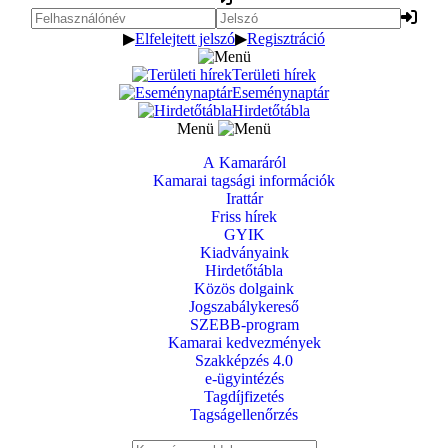
▶
Elfelejtett jelszó
▶
Regisztráció
Területi hírek
Eseménynaptár
Hirdetőtábla
Menü
A Kamaráról
Kamarai tagsági információk
Irattár
Friss hírek
GYIK
Kiadványaink
Hirdetőtábla
Közös dolgaink
Jogszabálykereső
SZEBB-program
Kamarai kedvezmények
Szakképzés 4.0
e-ügyintézés
Tagdíjfizetés
Tagságellenőrzés