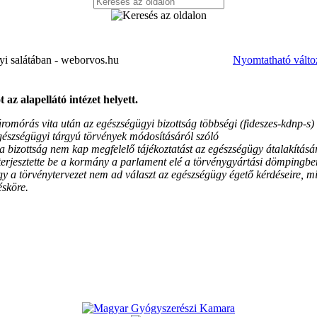
yi salátában - weborvos.hu
Nyomtatható válto
az alapellátó intézet helyett.
romórás vita után az egészségügyi bizottság többségi (fideszes-kdnp-s)
egészségügyi tárgyú törvények módosításáról szóló
a bizottság nem kap megfelelő tájékoztatást az egészségügy átalakításá
terjesztette be a kormány a parlament elé a törvénygyártási dömpingbe
ogy a törvénytervezet nem ad választ az egészségügy égető kérdéseire, m
ésköre.