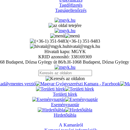
Tagdíjfizetés
Tagságellenőrzés
(+36-1) 351-9483
hivatal@mgyk.hu
Hivatali kapu: MGYK
KRID azonosító: 338169369
H-1068 Budapest, Dózsa György 
Területi hírek
Eseménynaptár
Hirdetőtábla
A Kamaráról