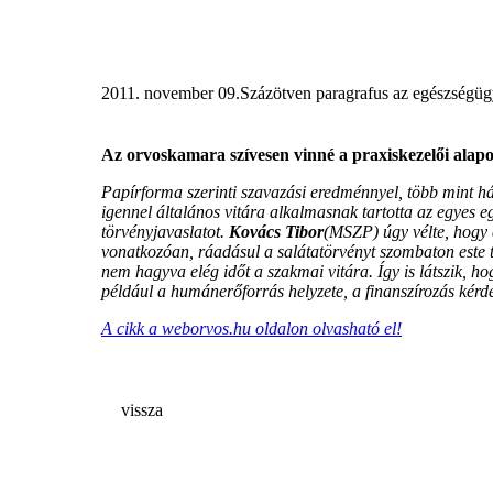
2011. november 09.
Százötven paragrafus az egészségüg
Az orvoskamara szívesen vinné a praxiskezelői alapot 
Papírforma szerinti szavazási eredménnyel, több mint há
igennel általános vitára alkalmasnak tartotta az egyes 
törvényjavaslatot.
Kovács Tibor
(MSZP) úgy vélte, hogy 
vonatkozóan, ráadásul a salátatörvényt szombaton este 
nem hagyva elég időt a szakmai vitára. Így is látszik, h
például a humánerőforrás helyzete, a finanszírozás kérd
A cikk a weborvos.hu oldalon olvasható el!
vissza