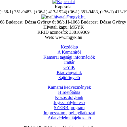
Kapcsolat
(+36-1) 351-9483, (+36-1) 413-1
hivatal@mgyk.hu
H-1068 Budapest, Dózsa György 
Hivatali kapu: MGYK
KRID azonosító: 338169369
Web: www.mgyk.hu
Kezdőlap
A Kamaráról
Kamarai tagsági információk
Irattár
GYIK
Kiadványaink
Sajtófigyelő
Kamarai kedvezmények
Hirdetőtábla
Közös dolgaink
Jogszabálykereső
SZEBB program
Impresszum, jogi nyilatkozat
Adatvédelmi tájékoztató