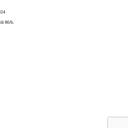
924
út 86/b.