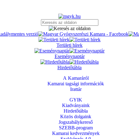
Területi hírek
Eseménynaptár
Hirdetőtábla
A Kamaráról
Kamarai tagsági információk
Irattár
GYIK
Kiadványaink
Hirdetőtábla
Közös dolgaink
Jogszabálykereső
SZEBB-program
Kamarai kedvezmények
Szakképzés 4.0