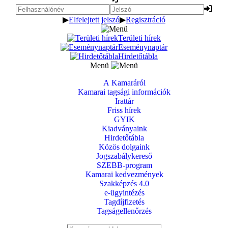
▶
Elfelejtett jelszó
▶
Regisztráció
Területi hírek
Eseménynaptár
Hirdetőtábla
Menü
A Kamaráról
Kamarai tagsági információk
Irattár
Friss hírek
GYIK
Kiadványaink
Hirdetőtábla
Közös dolgaink
Jogszabálykereső
SZEBB-program
Kamarai kedvezmények
Szakképzés 4.0
e-ügyintézés
Tagdíjfizetés
Tagságellenőrzés