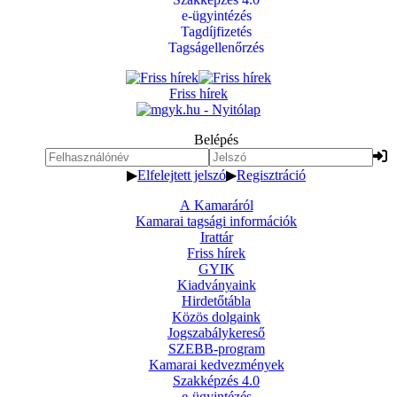
e-ügyintézés
Tagdíjfizetés
Tagságellenőrzés
Friss hírek
Belépés
▶
Elfelejtett jelszó
▶
Regisztráció
A Kamaráról
Kamarai tagsági információk
Irattár
Friss hírek
GYIK
Kiadványaink
Hirdetőtábla
Közös dolgaink
Jogszabálykereső
SZEBB-program
Kamarai kedvezmények
Szakképzés 4.0
e-ügyintézés