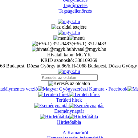
Tagdíjfizetés
Tagságellenőrzés
(+36-1) 351-9483
hivatal@mgyk.hu
Hivatali kapu: MGYK
KRID azonosító: 338169369
H-1068 Budapest, Dózsa György 
Területi hírek
Eseménynaptár
Hirdetőtábla
A Kamaráról