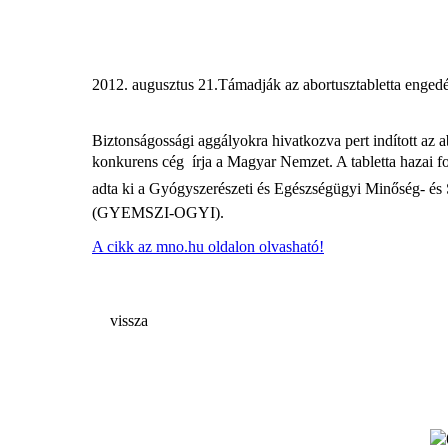
2012. augusztus 21.
Támadják az abortusztabletta enged
Biztonságossági aggályokra hivatkozva pert indított az a
konkurens cég  írja a Magyar Nemzet. A tabletta hazai 
adta ki a Gyógyszerészeti és Egészségügyi Minőség- és Sz
(GYEMSZI-OGYI).
A cikk az mno.hu oldalon olvasható!
vissza