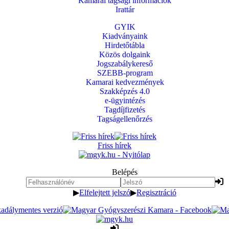
Kamarai tagsági információk
Irattár
GYIK
Kiadványaink
Hirdetőtábla
Közös dolgaink
Jogszabálykereső
SZEBB-program
Kamarai kedvezmények
Szakképzés 4.0
e-ügyintézés
Tagdíjfizetés
Tagságellenőrzés
Friss hírek
Belépés
▶
Elfelejtett jelszó
▶
Regisztráció