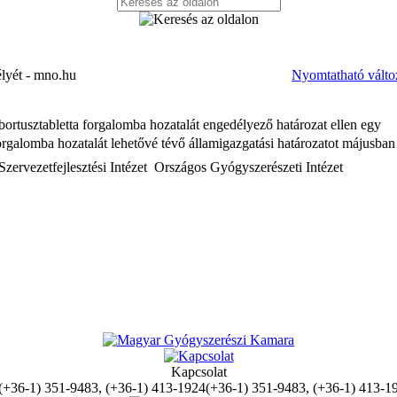
élyét - mno.hu
Nyomtatható válto
bortusztabletta forgalomba hozatalát engedélyező határozat ellen egy
forgalomba hozatalát lehetővé tévő államigazgatási határozatot májusban
ervezetfejlesztési Intézet  Országos Gyógyszerészeti Intézet
Kapcsolat
(+36-1) 351-9483, (+36-1) 413-1