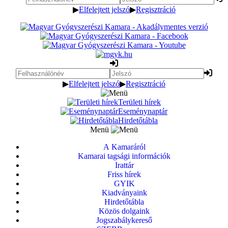
▶
Elfelejtett jelszó
▶
Regisztráció
▶
Elfelejtett jelszó
▶
Regisztráció
Területi hírek
Eseménynaptár
Hirdetőtábla
Menü
A Kamaráról
Kamarai tagsági információk
Irattár
Friss hírek
GYIK
Kiadványaink
Hirdetőtábla
Közös dolgaink
Jogszabálykereső