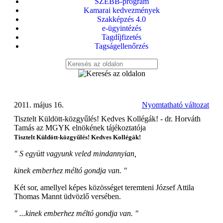
SZEBB-program
Kamarai kedvezmények
Szakképzés 4.0
e-ügyintézés
Tagdíjfizetés
Tagságellenőrzés
2011. május 16.
Nyomtatható változat
Tisztelt Küldött-közgyűlés! Kedves Kollégák! - dr. Horváth
Tamás az MGYK elnökének tájékoztatója
Tisztelt Küldött-közgyűlés! Kedves Kollégák!
" S együtt vagyunk veled mindannyian,
kinek emberhez méltó gondja van. "
Két sor, amellyel képes közösséget teremteni József Attila
Thomas Mannt üdvözlő versében.
" ...kinek emberhez méltó gondja van. "