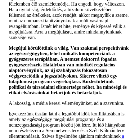
félelemben élő szemléletmódja. Ha engedi, hogy változzon.
Ha a nyitottság, érdeklődés, a bizalom következtében
felismeri az értékeket, azok rendjét. akkor megnyílik a szeme,
mint az emmauszi tanítványoknak a múlt vasárnapi
evangéliumban. Ismét lehet hite, reménye és képessé válik a
megújulásra. Arra a megújulásra, amire mindannyiunknak
szüksége van.
Megújul körülöttünk a világ. Van szakmai perspektivánk
az egészségügyben, lehet unikális kompetenciánk a
gyógyszeres terápiában. A nemzet doktorrá fogadta
gyógyszerészeit. Hatályban van mindkét regulációs
alaptörvényünk, az új szabályozás fokozatosan
végigvezetődik a jogszabályokon. Sikerre vihető egy
tulajdonosi program végrehajtása. Köztestületünk
politikai és társadalmi elismertsége nőhet, ha minőségi és
etikai elvárásainkat betartjuk és betartatjuk.
A lakosság, a média keresi véleményünket, ad a szavunkra.
Igyekezzünk tisztán látni a legutóbbi idők konfliktusában is,
amely az egészségügy megújulási programja és a
nemzetgazdasági program között jött létre. Itt idő hiányában
nem részletezem a Semmelweis terv és a Széll Kálmán terv
ellentmondásait. Szíves figyelmébe ajánlom mindenkinek
a