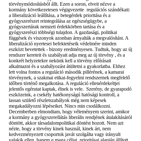
törvénymódosításból állt. Ezen a soron, elveit nézve a
kormány következetesen végigvezette regulációs szándékait:
a liberalizáció leállítása, a betegérdek prioritása és a
gyógyszerészet reintegrálása az egészségügybe, a
gyógyszertárak nemzeti érdekkörben tartása és a
gyógyszerészi többségi tulajdon. A gazdasági, politikai
függések és viszonyok azonban árnyalták a megvalósítást. A
liberalizáció nyertesei befektetéseik védelmére minden
eszközt bevetettek - bizony eredményesen. Tudtuk, hogy az új
rendszer kereteit és szabályait adja meg az új törvény , és a
konkrét helyzetekre nekünk kell a törvény előírásait
alkalmazni és a szabályozást átültetni a gyakorlatba. Ehhez
lett volna fontos a reguláció második pillérének, a kamarai
törvénynek, a szakmai etikai-fegyelmi rendszernek megfelelő
időben történő megalkotása. A reguláció ellenérdekeltjei
jelentős egérutat kaptak, élnek is vele. Szerény, de gyarapodó
eszközeink, a csekély hatékonyságú hatósági kontroll, a
lassan születő részletszabályok még nem képesek
megakadályozni lépéseiket. Nincs min csodálkozni.
Decemberben elmondtam, hogy véleményem szerint, amikor
a kormány a gyógyszerellátás liberális rendjének átalakításáról
döntött, akkor társadalompolitikai döntést hozott. Nem azt
nézte, hogy a törvény kinek használ, kinek árt, nem
kedvezményezett csoportok javát szolgálta vagy irányult
valakik ellen, hanem
a
maga céljai, prioritásai alapján állított