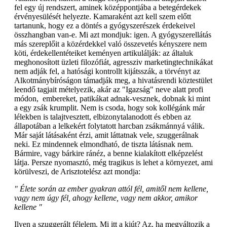
fel egy új rendszert, aminek középpontjába a betegérdekek
érvényesülését helyezte. Kamaraként azt kell szem előtt
tartanunk, hogy ez a döntés a gyógyszerészek érdekeivel
összhangban van-e. Mi azt mondjuk: igen. A gyógyszerellátás
más szereplőit a közérdekkel való összevetés kényszere nem
köti, érdekellentéteiket keményen artikulálják: az általuk
meghonosított üzleti filozófiát, agressziv marketingtechnikákat
nem adják fel, a hatósági kontrollt kijátsszák, a törvényt az
Alkotmánybíróságon támadják meg, a hivatásrendi köztestület
leendő tagjait mételyezik, akár az "Igazság" neve alatt profi
módon, embereket, patikákat adnak-vesznek, dobnak ki mint
a egy zsák krumplit. Nem is csoda, hogy sok kollégánk már
lélekben is talajtvesztett, elbizonytalanodott és ebben az
állapotában a lelkekért folytatott harcban zsákmánnyá válik.
Már saját látásaként érzi, amit láttatnak vele, szuggerálnak
neki. Ez mindennek elmondható, de tiszta látásnak nem.
Bármire, vagy bárkire ránéz, a benne kialakított elképzelést
látja. Persze nyomasztó, még tragikus is lehet a környezet, ami
körülveszi, de Arisztotelész azt mondja:
" Élete során az ember gyakran attól fél, amitől nem kellene,
vagy nem úgy fél, ahogy kellene, vagy nem akkor, amikor
kellene "
Ilyen a szuggerált félelem. Mi itt a kiút? Az, ha megváltozik a