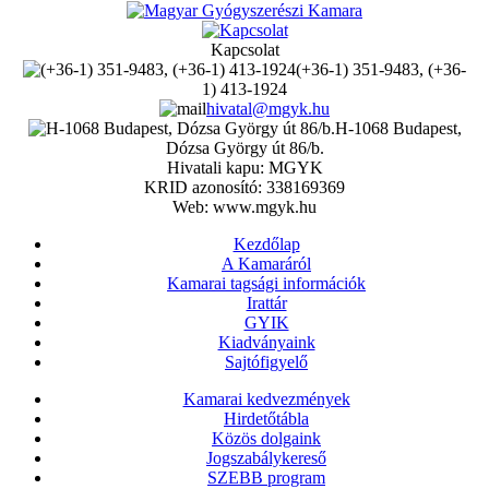
Kapcsolat
(+36-1) 351-9483, (+36-
1) 413-1924
hivatal@mgyk.hu
H-1068 Budapest,
Dózsa György út 86/b.
Hivatali kapu: MGYK
KRID azonosító: 338169369
Web: www.mgyk.hu
Kezdőlap
A Kamaráról
Kamarai tagsági információk
Irattár
GYIK
Kiadványaink
Sajtófigyelő
Kamarai kedvezmények
Hirdetőtábla
Közös dolgaink
Jogszabálykereső
SZEBB program