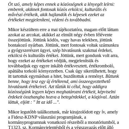
Öt szó, amely képes ennek a közösségnek a lényegét leírni:
emberek, akiknek fontosak közös erkölcsi, kulturális és
művészi értékeik, akik hajlandók és képesek ezeket az
értékeket megjeleníteni, védeni és továbbadni.
Mikor készültem erre a mai tájékoztatóra, magam előtt láttam
azokat az arcokat, akikkel az elmúlt négy évben félévente
összejöttünk. Jöttünk ködös, vagy havas telekben, jöttünk
bontakozó nyárban. Jöttünk, mert fontosak voltak számunkra
a gyógyszerészet ügyei, szép hivatásunk szakmai érdekei,
erkölcsi és kulturális értékei. Jöttünk, mert gondunk volt arra,
hogy ezeket az értékeket védjük, megjelenítsük és
továbbadjuk egy egyre inkább értékvesztett, értékromboló,
apátiába torkoló környezetben. Csak úgy sikerülhetett, hogy
itt tartottuk egymásban a hitet, buzdítottuk a reményt.
Bíztunk
benne, hogy lesz egy új értékrend, ami összeegyeztethető
hivatásunk értékeivel. Azt tűztük ki célul, hogy addigra
közösségünk legyen képes meghatározni értékeit, képviselni
érdekeit összhangba hozva a betegérdekkel, a közjóval. Aztán
láttuk, eljött : " Itt az idő ...".
Mikor legutóbb találkoztunk, már kirajzolódott egy ív, amely
a Fidesz-KDNP választási programjának, a
kormányprogramnak vonatkozó részeiből a moratóriumból, a
T1323. sz. Kormányjelentésből és a végszavazás előtt álló