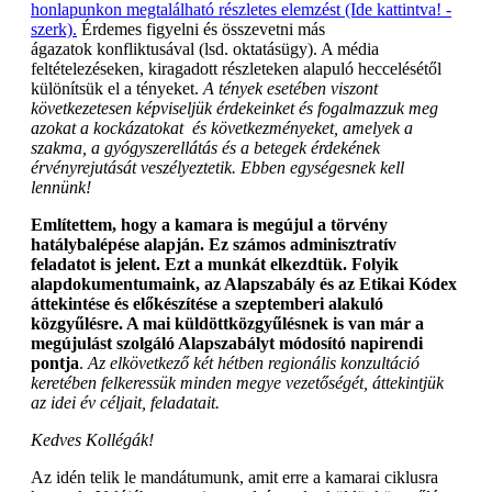
honlapunkon megtalálható részletes elemzést (Ide kattintva! -
szerk).
Érdemes figyelni és összevetni más
ágazatok konfliktusával (lsd. oktatásügy). A média
feltételezéseken, kiragadott részleteken alapuló heccelésétől
különítsük el a tényeket.
A tények esetében viszont
következetesen képviseljük érdekeinket és fogalmazzuk meg
azokat a kockázatokat és következményeket, amelyek a
szakma, a gyógyszerellátás és a betegek érdekének
érvényrejutását veszélyeztetik. Ebben egységesnek kell
lennünk!
Említettem, hogy a kamara is megújul a törvény
hatálybalépése alapján. Ez számos adminisztratív
feladatot is jelent. Ezt a munkát elkezdtük. Folyik
alapdokumentumaink, az Alapszabály és az Etikai Kódex
áttekintése és előkészítése a szeptemberi alakuló
közgyűlésre. A mai küldöttközgyűlésnek is van már a
megújulást szolgáló Alapszabályt módosító napirendi
pontja
.
Az elkövetkező két hétben regionális konzultáció
keretében felkeressük minden megye vezetőségét, áttekintjük
az idei év céljait, feladatait.
Kedves Kollégák!
Az idén telik le mandátumunk, amit erre a kamarai ciklusra