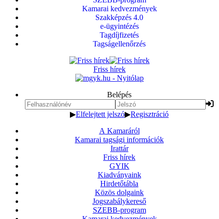
Kamarai kedvezmények
Szakképzés 4.0
e-ügyintézés
Tagdíjfizetés
Tagságellenőrzés
Friss hírek
Belépés
▶
Elfelejtett jelszó
▶
Regisztráció
A Kamaráról
Kamarai tagsági információk
Irattár
Friss hírek
GYIK
Kiadványaink
Hirdetőtábla
Közös dolgaink
Jogszabálykereső
SZEBB-program
Kamarai kedvezmények