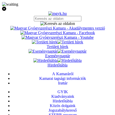
Területi hírek
Eseménynaptár
Hirdetőtábla
A Kamaráról
Kamarai tagsági információk
Irattár
GYIK
Kiadványaink
Hirdetőtábla
Közös dolgaink
Jogszabálykereső
SZEBB-program