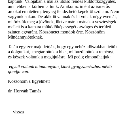
kaptunk. Valójában a mai az utolsó rendes küldöttközgyűlés,
amit ebben a körben tartunk. Amikor az imént az ismerős
arcokat említettem, tényleg felidézhető képekről szóltam. Nem
vagyunk sokan. De akik itt vannak és itt voltak négy éven át,
mi őriztük meg a jövőnek, illetve már a mának a veszteségek
mellett is a kamara működőképességét országos és területi
szinten egyaránt. Köszönetet mondok érte. Köszönöm
Mindannyiótoknak.
Talán egyszer majd leírják, hogy egy nehéz időszakban tettük
a dolgunkat, megtartottuk a hitet, mi buzdítottuk a reményt,
és készek voltunk a megújulásra. Mi pedig elmondhatjuk:
együtt voltunk mindannyian, kinek gyógyszerészhez méltó
gondja van.
Köszönöm a figyelmet!
dr. Horváth Tamás
vissza