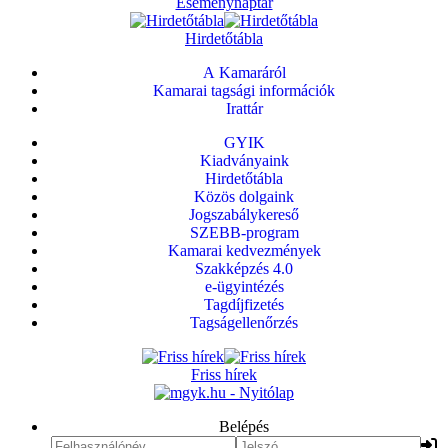
Eseménynaptár
Hirdetőtábla
A Kamaráról
Kamarai tagsági információk
Irattár
GYIK
Kiadványaink
Hirdetőtábla
Közös dolgaink
Jogszabálykereső
SZEBB-program
Kamarai kedvezmények
Szakképzés 4.0
e-ügyintézés
Tagdíjfizetés
Tagságellenőrzés
Friss hírek
Belépés