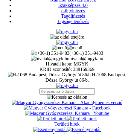
Szakképzés 4.0
e-ügyintézés
Tagdíjfizetés
Tagságellenőrzés
(+36-1) 351-9483
hivatal@mgyk.hu
Hivatali kapu: MGYK
KRID azonosító: 338169369
H-1068 Budapest,
Dózsa György út 86/b.
Területi hírek