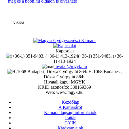
meg és a boon.hu oldalon is olvasható!
vissza
Kapcsolat
(+36-1) 351-9483, (+36-
1) 413-1924
hivatal@mgyk.hu
H-1068 Budapest,
Dózsa György út 86/b.
Hivatali kapu: MGYK
KRID azonosító: 338169369
Web: www.mgyk.hu
Kezdőlap
A Kamaráról
Kamarai tagsági információk
Irattár
GYIK
Kiadványaink