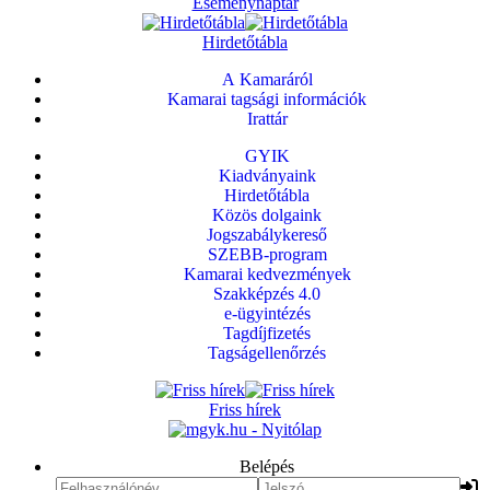
Eseménynaptár
Hirdetőtábla
A Kamaráról
Kamarai tagsági információk
Irattár
GYIK
Kiadványaink
Hirdetőtábla
Közös dolgaink
Jogszabálykereső
SZEBB-program
Kamarai kedvezmények
Szakképzés 4.0
e-ügyintézés
Tagdíjfizetés
Tagságellenőrzés
Friss hírek
Belépés