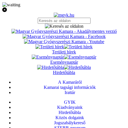
Területi hírek
Eseménynaptár
Hirdetőtábla
A Kamaráról
Kamarai tagsági információk
Irattár
GYIK
Kiadványaink
Hirdetőtábla
Közös dolgaink
Jogszabálykereső
SZEBB-program