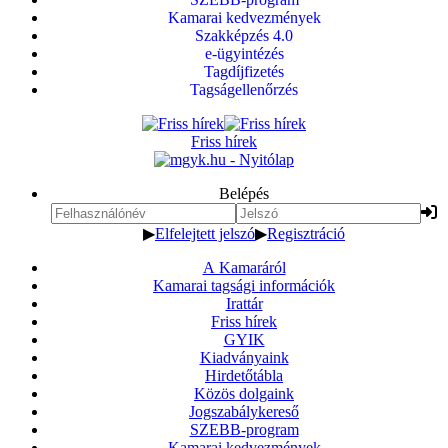
Kamarai kedvezmények
Szakképzés 4.0
e-ügyintézés
Tagdíjfizetés
Tagságellenőrzés
Friss hírek
Belépés
▶
Elfelejtett jelszó
▶
Regisztráció
A Kamaráról
Kamarai tagsági információk
Irattár
Friss hírek
GYIK
Kiadványaink
Hirdetőtábla
Közös dolgaink
Jogszabálykereső
SZEBB-program
Kamarai kedvezmények