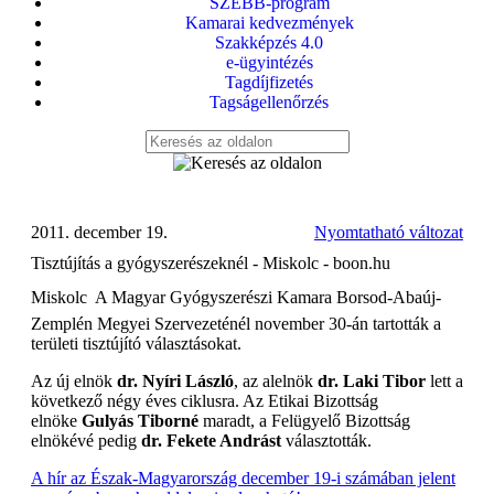
SZEBB-program
Kamarai kedvezmények
Szakképzés 4.0
e-ügyintézés
Tagdíjfizetés
Tagságellenőrzés
2011. december 19.
Nyomtatható változat
Tisztújítás a gyógyszerészeknél - Miskolc - boon.hu
Miskolc  A Magyar Gyógyszerészi Kamara Borsod-Abaúj-
Zemplén Megyei Szervezeténél november 30-án tartották a
területi tisztújító választásokat.
Az új elnök
dr. Nyíri László
, az alelnök
dr. Laki Tibor
lett a
következő négy éves ciklusra. Az Etikai Bizottság
elnöke
Gulyás Tiborné
maradt, a Felügyelő Bizottság
elnökévé pedig
dr. Fekete Andrást
választották.
A hír az Észak-Magyarország december 19-i számában jelent