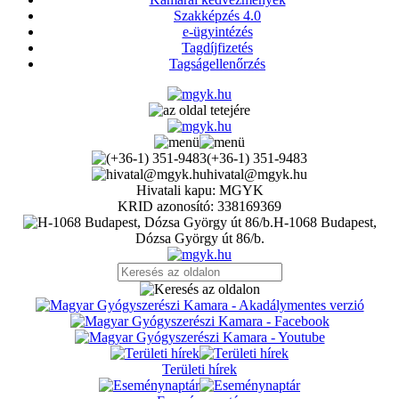
Szakképzés 4.0
e-ügyintézés
Tagdíjfizetés
Tagságellenőrzés
(+36-1) 351-9483
hivatal@mgyk.hu
Hivatali kapu: MGYK
KRID azonosító: 338169369
H-1068 Budapest,
Dózsa György út 86/b.
Területi hírek