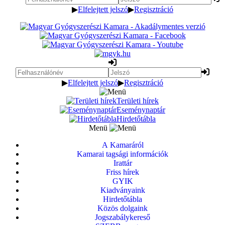
▶
Elfelejtett jelszó
▶
Regisztráció
▶
Elfelejtett jelszó
▶
Regisztráció
Területi hírek
Eseménynaptár
Hirdetőtábla
Menü
A Kamaráról
Kamarai tagsági információk
Irattár
Friss hírek
GYIK
Kiadványaink
Hirdetőtábla
Közös dolgaink
Jogszabálykereső