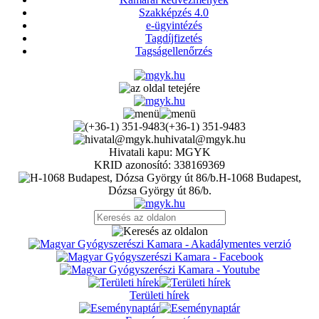
Szakképzés 4.0
e-ügyintézés
Tagdíjfizetés
Tagságellenőrzés
(+36-1) 351-9483
hivatal@mgyk.hu
Hivatali kapu: MGYK
KRID azonosító: 338169369
H-1068 Budapest,
Dózsa György út 86/b.
Területi hírek