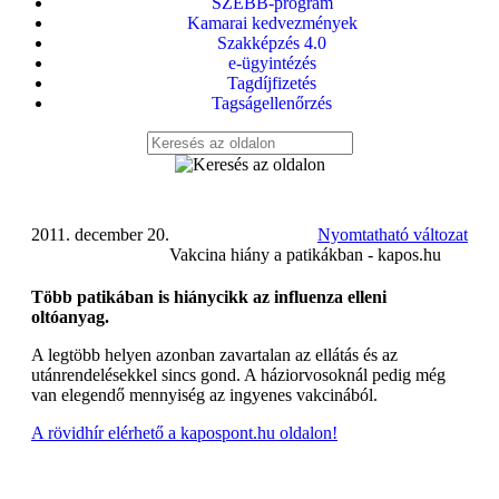
SZEBB-program
Kamarai kedvezmények
Szakképzés 4.0
e-ügyintézés
Tagdíjfizetés
Tagságellenőrzés
2011. december 20.
Nyomtatható változat
Vakcina hiány a patikákban - kapos.hu
Több patikában is hiánycikk az influenza elleni
oltóanyag.
A legtöbb helyen azonban zavartalan az ellátás és az
utánrendelésekkel sincs gond. A háziorvosoknál pedig még
van elegendő mennyiség az ingyenes vakcinából.
A rövidhír elérhető a kapospont.hu oldalon!