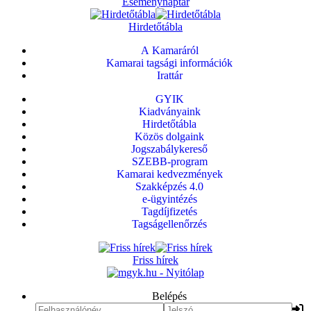
Eseménynaptár
Hirdetőtábla
A Kamaráról
Kamarai tagsági információk
Irattár
GYIK
Kiadványaink
Hirdetőtábla
Közös dolgaink
Jogszabálykereső
SZEBB-program
Kamarai kedvezmények
Szakképzés 4.0
e-ügyintézés
Tagdíjfizetés
Tagságellenőrzés
Friss hírek
Belépés