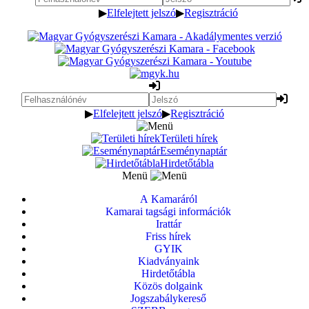
▶
Elfelejtett jelszó
▶
Regisztráció
▶
Elfelejtett jelszó
▶
Regisztráció
Területi hírek
Eseménynaptár
Hirdetőtábla
Menü
A Kamaráról
Kamarai tagsági információk
Irattár
Friss hírek
GYIK
Kiadványaink
Hirdetőtábla
Közös dolgaink
Jogszabálykereső