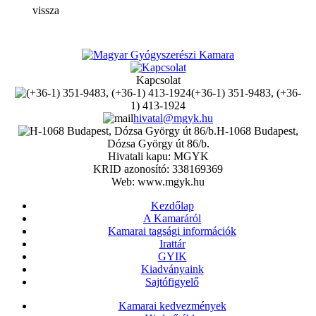
vissza
Kapcsolat
(+36-1) 351-9483, (+36-
1) 413-1924
hivatal@mgyk.hu
H-1068 Budapest,
Dózsa György út 86/b.
Hivatali kapu: MGYK
KRID azonosító: 338169369
Web: www.mgyk.hu
Kezdőlap
A Kamaráról
Kamarai tagsági információk
Irattár
GYIK
Kiadványaink
Sajtófigyelő
Kamarai kedvezmények