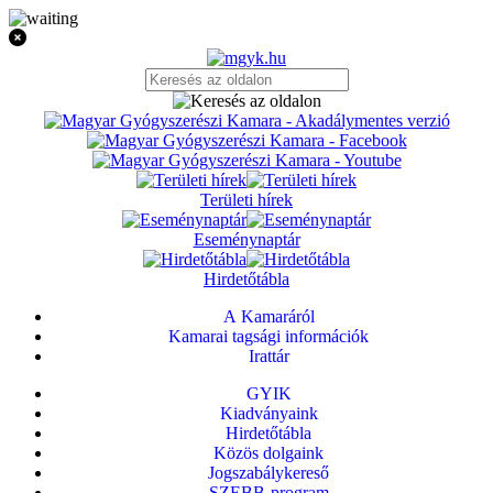
Területi hírek
Eseménynaptár
Hirdetőtábla
A Kamaráról
Kamarai tagsági információk
Irattár
GYIK
Kiadványaink
Hirdetőtábla
Közös dolgaink
Jogszabálykereső
SZEBB-program