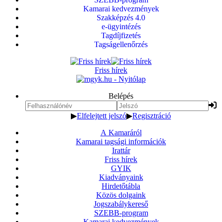
Kamarai kedvezmények
Szakképzés 4.0
e-ügyintézés
Tagdíjfizetés
Tagságellenőrzés
Friss hírek
Belépés
▶
Elfelejtett jelszó
▶
Regisztráció
A Kamaráról
Kamarai tagsági információk
Irattár
Friss hírek
GYIK
Kiadványaink
Hirdetőtábla
Közös dolgaink
Jogszabálykereső
SZEBB-program
Kamarai kedvezmények