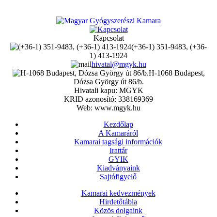
Kapcsolat
(+36-1) 351-9483, (+36-
1) 413-1924
hivatal@mgyk.hu
H-1068 Budapest,
Dózsa György út 86/b.
Hivatali kapu: MGYK
KRID azonosító: 338169369
Web: www.mgyk.hu
Kezdőlap
A Kamaráról
Kamarai tagsági információk
Irattár
GYIK
Kiadványaink
Sajtófigyelő
Kamarai kedvezmények
Hirdetőtábla
Közös dolgaink