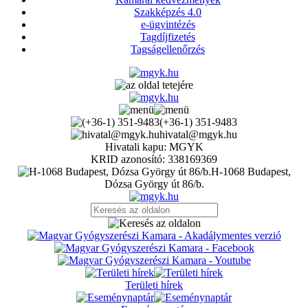
Szakképzés 4.0
e-ügyintézés
Tagdíjfizetés
Tagságellenőrzés
(+36-1) 351-9483
hivatal@mgyk.hu
Hivatali kapu: MGYK
KRID azonosító: 338169369
H-1068 Budapest,
Dózsa György út 86/b.
Területi hírek