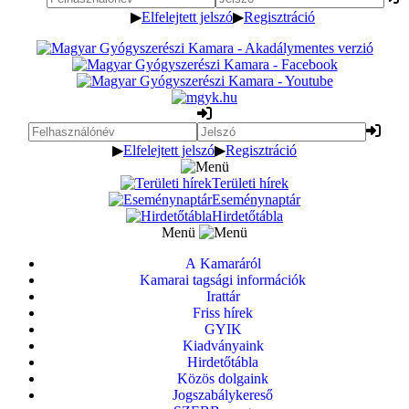
▶
Elfelejtett jelszó
▶
Regisztráció
▶
Elfelejtett jelszó
▶
Regisztráció
Területi hírek
Eseménynaptár
Hirdetőtábla
Menü
A Kamaráról
Kamarai tagsági információk
Irattár
Friss hírek
GYIK
Kiadványaink
Hirdetőtábla
Közös dolgaink
Jogszabálykereső