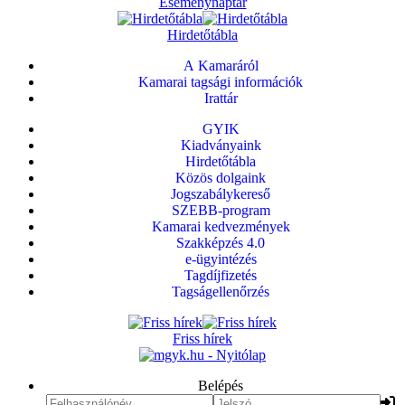
Eseménynaptár
Hirdetőtábla
A Kamaráról
Kamarai tagsági információk
Irattár
GYIK
Kiadványaink
Hirdetőtábla
Közös dolgaink
Jogszabálykereső
SZEBB-program
Kamarai kedvezmények
Szakképzés 4.0
e-ügyintézés
Tagdíjfizetés
Tagságellenőrzés
Friss hírek
Belépés