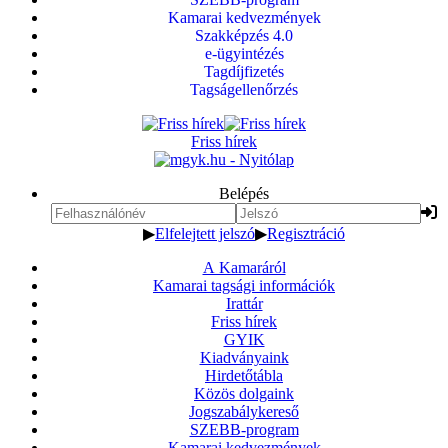
Kamarai kedvezmények
Szakképzés 4.0
e-ügyintézés
Tagdíjfizetés
Tagságellenőrzés
Friss hírek
Belépés
▶
Elfelejtett jelszó
▶
Regisztráció
A Kamaráról
Kamarai tagsági információk
Irattár
Friss hírek
GYIK
Kiadványaink
Hirdetőtábla
Közös dolgaink
Jogszabálykereső
SZEBB-program
Kamarai kedvezmények