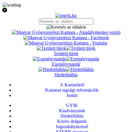
Területi hírek
Eseménynaptár
Hirdetőtábla
A Kamaráról
Kamarai tagsági információk
Irattár
GYIK
Kiadványaink
Hirdetőtábla
Közös dolgaink
Jogszabálykereső
SZEBB-program