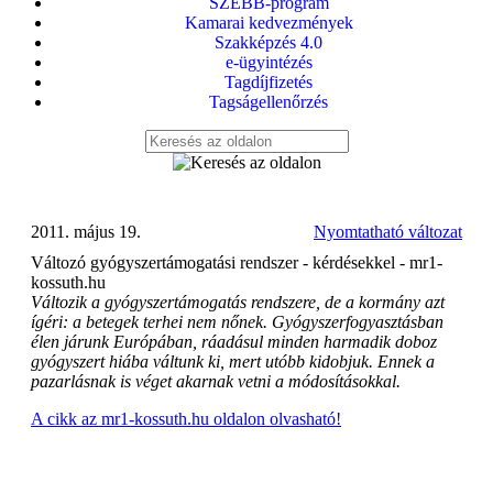
SZEBB-program
Kamarai kedvezmények
Szakképzés 4.0
e-ügyintézés
Tagdíjfizetés
Tagságellenőrzés
2011. május 19.
Nyomtatható változat
Változó gyógyszertámogatási rendszer - kérdésekkel - mr1-
kossuth.hu
Változik a gyógyszertámogatás rendszere, de a kormány azt
ígéri: a betegek terhei nem nőnek. Gyógyszerfogyasztásban
élen járunk Európában, ráadásul minden harmadik doboz
gyógyszert hiába váltunk ki, mert utóbb kidobjuk. Ennek a
pazarlásnak is véget akarnak vetni a módosításokkal.
A cikk az mr1-kossuth.hu oldalon olvasható!