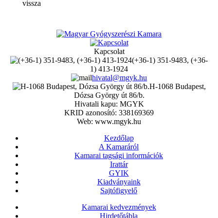
vissza
Kapcsolat
(+36-1) 351-9483, (+36-
1) 413-1924
hivatal@mgyk.hu
H-1068 Budapest,
Dózsa György út 86/b.
Hivatali kapu: MGYK
KRID azonosító: 338169369
Web: www.mgyk.hu
Kezdőlap
A Kamaráról
Kamarai tagsági információk
Irattár
GYIK
Kiadványaink
Sajtófigyelő
Kamarai kedvezmények
Hirdetőtábla