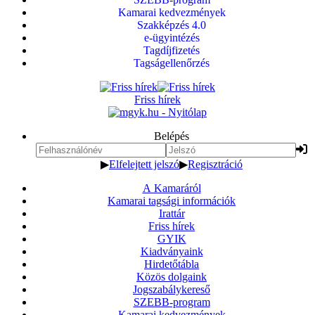
Kamarai kedvezmények
Szakképzés 4.0
e-ügyintézés
Tagdíjfizetés
Tagságellenőrzés
Friss hírek
Belépés
▶
Elfelejtett jelszó
▶
Regisztráció
A Kamaráról
Kamarai tagsági információk
Irattár
Friss hírek
GYIK
Kiadványaink
Hirdetőtábla
Közös dolgaink
Jogszabálykereső
SZEBB-program
Kamarai kedvezmények