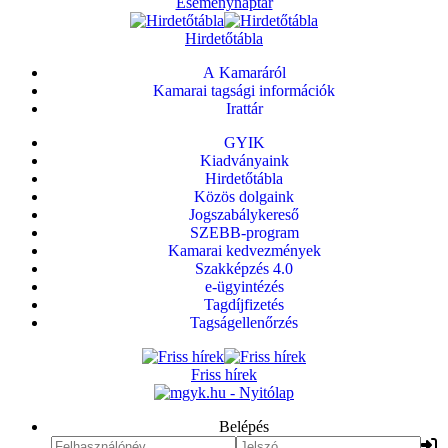
Eseménynaptár
Hirdetőtábla
A Kamaráról
Kamarai tagsági információk
Irattár
GYIK
Kiadványaink
Hirdetőtábla
Közös dolgaink
Jogszabálykereső
SZEBB-program
Kamarai kedvezmények
Szakképzés 4.0
e-ügyintézés
Tagdíjfizetés
Tagságellenőrzés
Friss hírek
Belépés