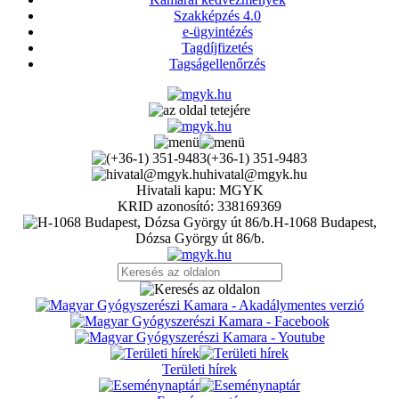
Szakképzés 4.0
e-ügyintézés
Tagdíjfizetés
Tagságellenőrzés
(+36-1) 351-9483
hivatal@mgyk.hu
Hivatali kapu: MGYK
KRID azonosító: 338169369
H-1068 Budapest,
Dózsa György út 86/b.
Területi hírek