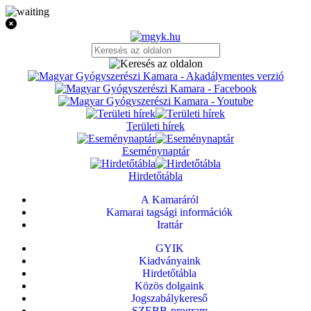
Területi hírek
Eseménynaptár
Hirdetőtábla
A Kamaráról
Kamarai tagsági információk
Irattár
GYIK
Kiadványaink
Hirdetőtábla
Közös dolgaink
Jogszabálykereső
SZEBB-program