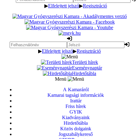
▶
Elfelejtett jelszó
▶
Regisztráció
▶
Elfelejtett jelszó
▶
Regisztráció
Területi hírek
Eseménynaptár
Hirdetőtábla
Menü
A Kamaráról
Kamarai tagsági információk
Irattár
Friss hírek
GYIK
Kiadványaink
Hirdetőtábla
Közös dolgaink
Jogszabálykereső