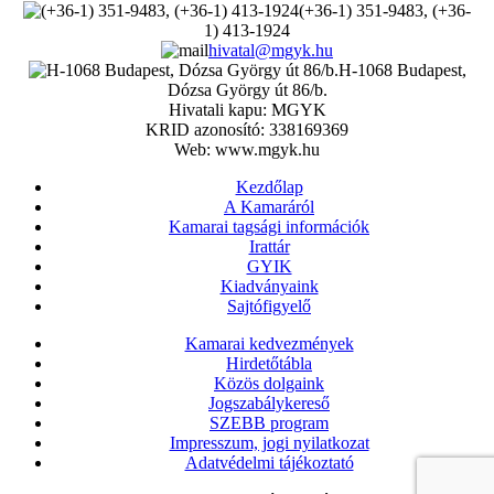
(+36-1) 351-9483, (+36-
1) 413-1924
hivatal@mgyk.hu
H-1068 Budapest,
Dózsa György út 86/b.
Hivatali kapu: MGYK
KRID azonosító: 338169369
Web: www.mgyk.hu
Kezdőlap
A Kamaráról
Kamarai tagsági információk
Irattár
GYIK
Kiadványaink
Sajtófigyelő
Kamarai kedvezmények
Hirdetőtábla
Közös dolgaink
Jogszabálykereső
SZEBB program
Impresszum, jogi nyilatkozat
Adatvédelmi tájékoztató