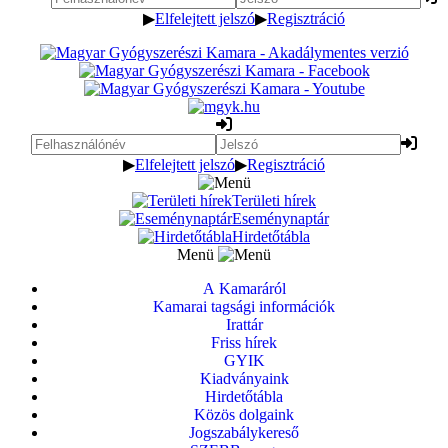
▶
Elfelejtett jelszó
▶
Regisztráció
▶
Elfelejtett jelszó
▶
Regisztráció
Területi hírek
Eseménynaptár
Hirdetőtábla
Menü
A Kamaráról
Kamarai tagsági információk
Irattár
Friss hírek
GYIK
Kiadványaink
Hirdetőtábla
Közös dolgaink
Jogszabálykereső