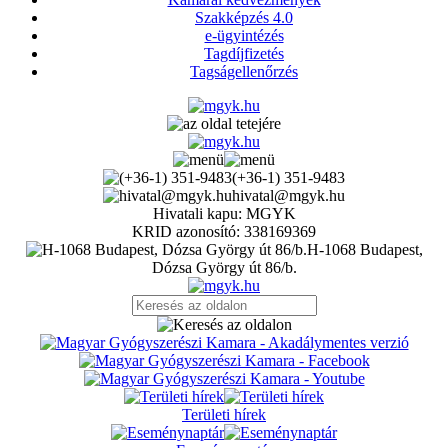
Szakképzés 4.0
e-ügyintézés
Tagdíjfizetés
Tagságellenőrzés
(+36-1) 351-9483
hivatal@mgyk.hu
Hivatali kapu: MGYK
KRID azonosító: 338169369
H-1068 Budapest,
Dózsa György út 86/b.
Területi hírek