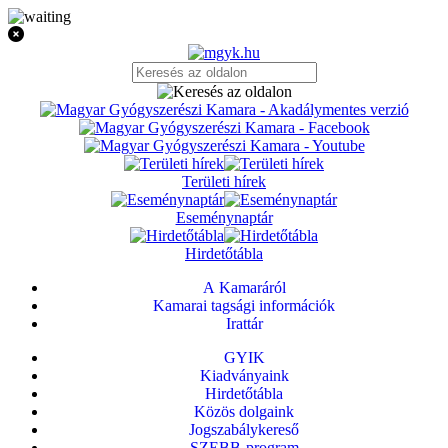
Területi hírek
Eseménynaptár
Hirdetőtábla
A Kamaráról
Kamarai tagsági információk
Irattár
GYIK
Kiadványaink
Hirdetőtábla
Közös dolgaink
Jogszabálykereső
SZEBB-program