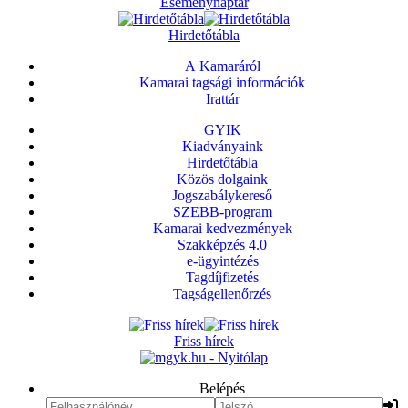
Eseménynaptár
Hirdetőtábla
A Kamaráról
Kamarai tagsági információk
Irattár
GYIK
Kiadványaink
Hirdetőtábla
Közös dolgaink
Jogszabálykereső
SZEBB-program
Kamarai kedvezmények
Szakképzés 4.0
e-ügyintézés
Tagdíjfizetés
Tagságellenőrzés
Friss hírek
Belépés