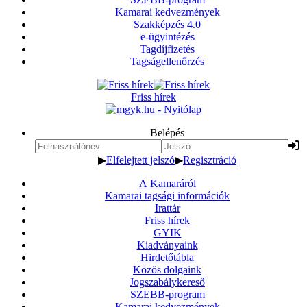
Kamarai kedvezmények
Szakképzés 4.0
e-ügyintézés
Tagdíjfizetés
Tagságellenőrzés
Friss hírek
Belépés
▶
Elfelejtett jelszó
▶
Regisztráció
A Kamaráról
Kamarai tagsági információk
Irattár
Friss hírek
GYIK
Kiadványaink
Hirdetőtábla
Közös dolgaink
Jogszabálykereső
SZEBB-program
Kamarai kedvezmények