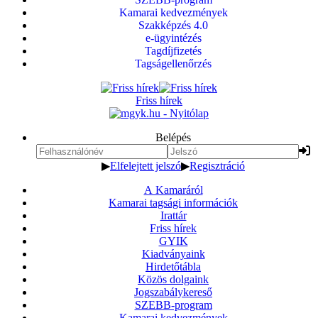
Kamarai kedvezmények
Szakképzés 4.0
e-ügyintézés
Tagdíjfizetés
Tagságellenőrzés
Friss hírek
Belépés
▶
Elfelejtett jelszó
▶
Regisztráció
A Kamaráról
Kamarai tagsági információk
Irattár
Friss hírek
GYIK
Kiadványaink
Hirdetőtábla
Közös dolgaink
Jogszabálykereső
SZEBB-program
Kamarai kedvezmények