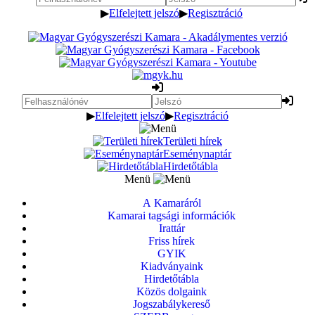
▶
Elfelejtett jelszó
▶
Regisztráció
▶
Elfelejtett jelszó
▶
Regisztráció
Területi hírek
Eseménynaptár
Hirdetőtábla
Menü
A Kamaráról
Kamarai tagsági információk
Irattár
Friss hírek
GYIK
Kiadványaink
Hirdetőtábla
Közös dolgaink
Jogszabálykereső