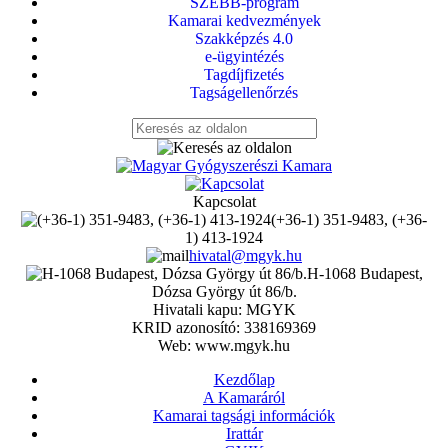
SZEBB-program
Kamarai kedvezmények
Szakképzés 4.0
e-ügyintézés
Tagdíjfizetés
Tagságellenőrzés
Kapcsolat
(+36-1) 351-9483, (+36-
1) 413-1924
hivatal@mgyk.hu
H-1068 Budapest,
Dózsa György út 86/b.
Hivatali kapu: MGYK
KRID azonosító: 338169369
Web: www.mgyk.hu
Kezdőlap
A Kamaráról
Kamarai tagsági információk
Irattár