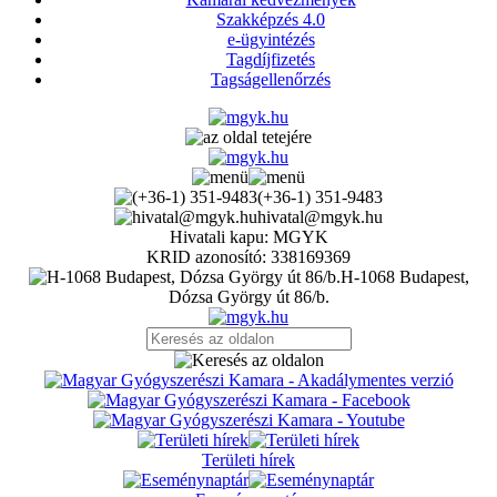
Szakképzés 4.0
e-ügyintézés
Tagdíjfizetés
Tagságellenőrzés
(+36-1) 351-9483
hivatal@mgyk.hu
Hivatali kapu: MGYK
KRID azonosító: 338169369
H-1068 Budapest,
Dózsa György út 86/b.
Területi hírek