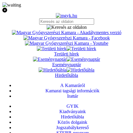
Területi hírek
Eseménynaptár
Hirdetőtábla
A Kamaráról
Kamarai tagsági információk
Irattár
GYIK
Kiadványaink
Hirdetőtábla
Közös dolgaink
Jogszabálykereső
SZEBB-program