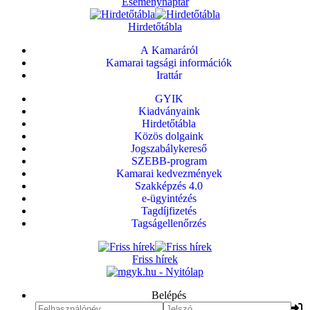
Eseménynaptár
Hirdetőtábla
A Kamaráról
Kamarai tagsági információk
Irattár
GYIK
Kiadványaink
Hirdetőtábla
Közös dolgaink
Jogszabálykereső
SZEBB-program
Kamarai kedvezmények
Szakképzés 4.0
e-ügyintézés
Tagdíjfizetés
Tagságellenőrzés
Friss hírek
Belépés