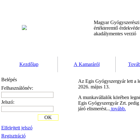
Magyar Gyógyszerész
értékteremtő érdekvéd
akadálymentes verzió
Kezdőlap
A Kamaráról
Továb
Belépés
Az Egis Gyógyszergyár lett a l
2026. május 13.
Felhasználónév:
A munkavállalók körében legnép
Jelszó:
Egis Gyógyszergyár Zrt. pedig
járó elismerést...
tovább.
OK
Elfelejtett jelszó
Regisztráció