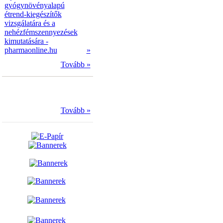
gyógynövényalapú
étrend-kiegészítők
vizsgálatára és a
nehézfémszennyezések
kimutatására -
pharmaonline.hu
»
Tovább »
Tovább »