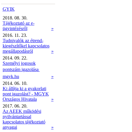
GYIK
2018. 08. 30.
Tájékoztató az e-
ügyintézésről
»
2016. 11. 23.
Tudnivalók az étrend-
kiegészítőkel kapcsolatos
megállapodásról
»
2014. 09. 22.
Személyi jogosok
pontszám igazolása 
mgyk.hu
»
2014. 06. 10.
Ki állítja ki a gyakorlati
pont igazolást? - MGYK
Országos Hivatala
»
2017. 06. 20.
Az AEEK működési
nyilvántartással
kapcsolatos tájékoztató
anyagai
»