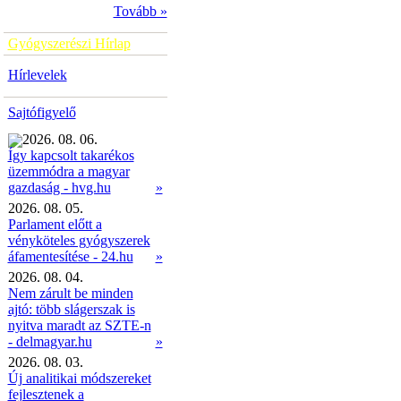
Tovább »
Gyógyszerészi Hírlap
Hírlevelek
Sajtófigyelő
2026. 08. 06.
Így kapcsolt takarékos
üzemmódra a magyar
»
gazdaság - hvg.hu
2026. 08. 05.
Parlament előtt a
vényköteles gyógyszerek
áfamentesítése - 24.hu
»
2026. 08. 04.
Nem zárult be minden
ajtó: több slágerszak is
nyitva maradt az SZTE-n
- delmagyar.hu
»
2026. 08. 03.
Új analitikai módszereket
fejlesztenek a