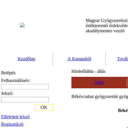
Magyar Gyógyszerész
értékteremtő érdekvéd
akadálymentes verzió
Kezdőlap
A Kamaráról
Továb
Hirdetőtábla - állás
Belépés
Felhasználónév:
Állás
Jelszó:
Békéscsabai gyógyszertár gyóg
OK
Béké
Elfelejtett jelszó
Regisztráció