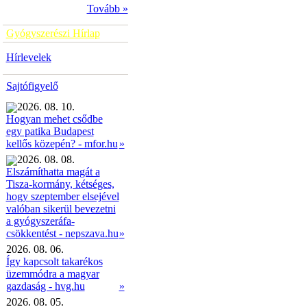
Tovább »
Gyógyszerészi Hírlap
Hírlevelek
Sajtófigyelő
2026. 08. 10.
Hogyan mehet csődbe
egy patika Budapest
»
kellős közepén? - mfor.hu
2026. 08. 08.
Elszámíthatta magát a
Tisza-kormány, kétséges,
hogy szeptember elsejével
valóban sikerül bevezetni
a gyógyszeráfa-
»
csökkentést - nepszava.hu
2026. 08. 06.
Így kapcsolt takarékos
üzemmódra a magyar
gazdaság - hvg.hu
»
2026. 08. 05.