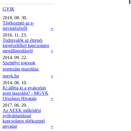
É
GYIK
2018. 08. 30.
Tájékoztató az e-
ügyintézésről
»
2016. 11. 23.
Tudnivalók az étrend-
kiegészítőkel kapcsolatos
megállapodásról
»
2014. 09. 22.
Személyi jogosok
pontszám igazolása 
mgyk.hu
»
2014. 06. 10.
Ki állítja ki a gyakorlati
pont igazolást? - MGYK
Országos Hivatala
»
2017. 06. 20.
Az AEEK működési
nyilvántartással
kapcsolatos tájékoztató
anyagai
»