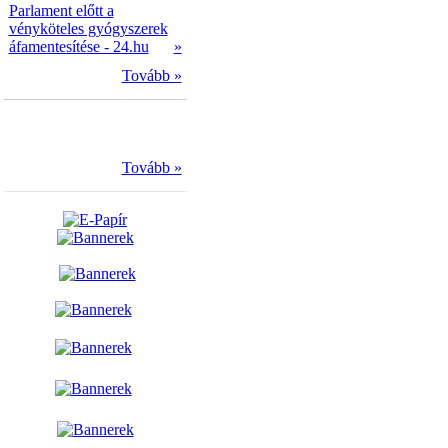
Parlament előtt a
vényköteles gyógyszerek
áfamentesítése - 24.hu
»
Tovább »
Tovább »