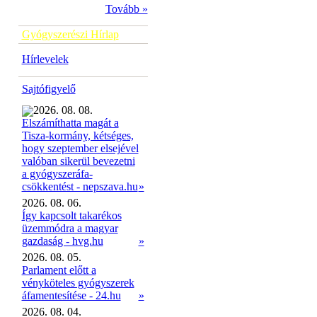
Tovább »
Gyógyszerészi Hírlap
Hírlevelek
Sajtófigyelő
2026. 08. 08.
Elszámíthatta magát a
Tisza-kormány, kétséges,
hogy szeptember elsejével
valóban sikerül bevezetni
a gyógyszeráfa-
»
csökkentést - nepszava.hu
2026. 08. 06.
Így kapcsolt takarékos
üzemmódra a magyar
gazdaság - hvg.hu
»
2026. 08. 05.
Parlament előtt a
vényköteles gyógyszerek
áfamentesítése - 24.hu
»
2026. 08. 04.