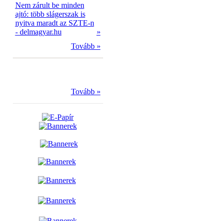
Nem zárult be minden
ajtó: több slágerszak is
nyitva maradt az SZTE-n
- delmagyar.hu
»
Tovább »
Tovább »