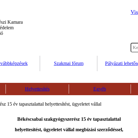
Vis
szi Kamara
védelem
ió
vábbképzések
Szakmai fórum
Pályázati lehető
Helyettesítés
Egyéb
 15 év tapasztalattal helyettesítést, ügyeletet vállal
Békéscsabai szakgyógyszerész 15 év tapasztalattal
helyettesítést, ügyeletet vállal megbízási szerződéssel,