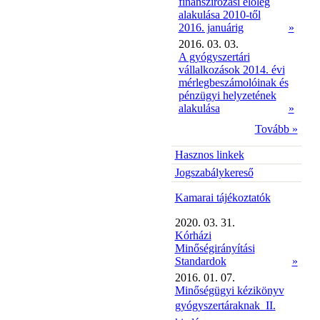
finanszírozási előleg
alakulása 2010-től
2016. januárig
»
2016. 03. 03.
A gyógyszertári
vállalkozások 2014. évi
mérlegbeszámolóinak és
pénzügyi helyzetének
alakulása
»
Tovább »
Hasznos linkek
Jogszabálykereső
Kamarai tájékoztatók
2020. 03. 31.
Kórházi
Minőségirányítási
Standardok
»
2016. 01. 07.
Minőségügyi kézikönyv
gyógyszertáraknak  II.