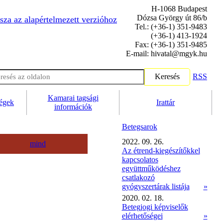
H-1068 Budapest
Dózsa György út 86/b
sza az alapértelmezett verzióhoz
Tel.: (+36-1) 351-9483
(+36-1) 413-1924
Fax: (+36-1) 351-9485
E-mail: hivatal@mgyk.hu
Keresés
RSS
Kamarai tagsági
ségek
Irattár
információk
Betegsarok
2022. 09. 26.
mind
Az étrend-kiegészítőkkel
kapcsolatos
együttműködéshez
csatlakozó
gyógyszertárak listája
»
2020. 02. 18.
Betegjogi képviselők
elérhetőségei
»