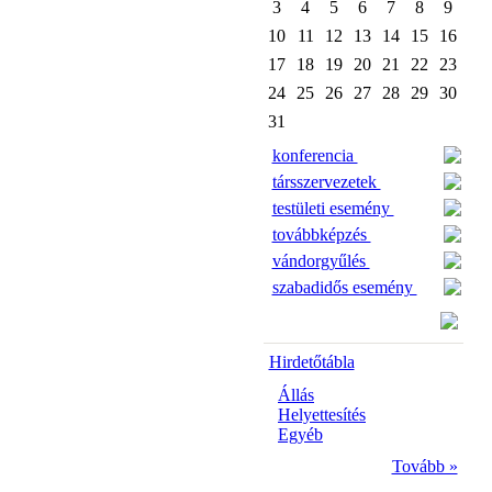
3
4
5
6
7
8
9
10
11
12
13
14
15
16
17
18
19
20
21
22
23
24
25
26
27
28
29
30
31
konferencia
társszervezetek
testületi esemény
továbbképzés
vándorgyűlés
szabadidős esemény
Hirdetőtábla
Állás
Helyettesítés
Egyéb
Tovább »