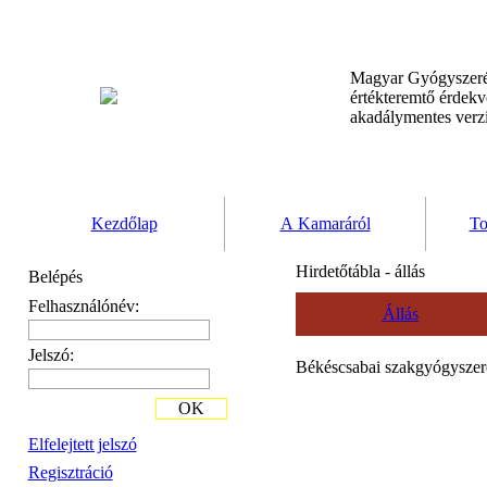
Magyar Gyógyszeré
értékteremtő érdek
akadálymentes verz
Kezdőlap
A Kamaráról
To
Hirdetőtábla - állás
Belépés
Felhasználónév:
Állás
Jelszó:
Békéscsabai szakgyógyszerész
OK
Elfelejtett jelszó
Regisztráció