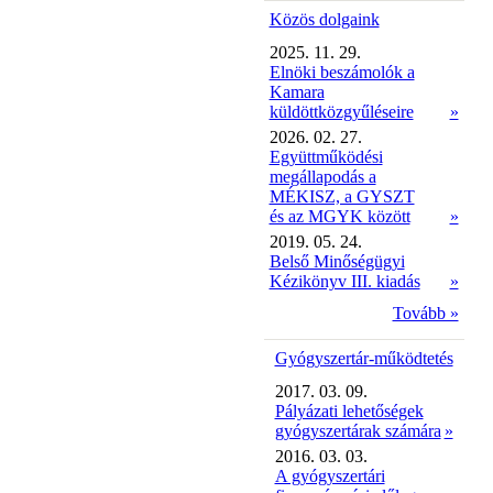
Közös dolgaink
2025. 11. 29.
Elnöki beszámolók a
Kamara
küldöttközgyűléseire
»
2026. 02. 27.
Együttműködési
megállapodás a
MÉKISZ, a GYSZT
és az MGYK között
»
2019. 05. 24.
Belső Minőségügyi
Kézikönyv III. kiadás
»
Tovább »
Gyógyszertár-működtetés
2017. 03. 09.
Pályázati lehetőségek
gyógyszertárak számára
»
2016. 03. 03.
A gyógyszertári