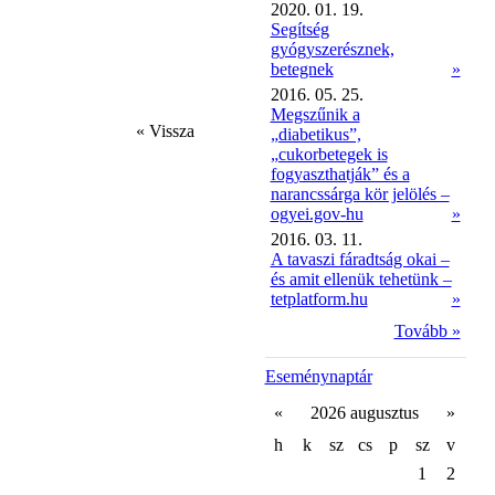
2020. 01. 19.
Segítség
gyógyszerésznek,
betegnek
»
2016. 05. 25.
Megszűnik a
« Vissza
„diabetikus”,
„cukorbetegek is
fogyaszthatják” és a
narancssárga kör jelölés –
ogyei.gov-hu
»
2016. 03. 11.
A tavaszi fáradtság okai –
és amit ellenük tehetünk –
tetplatform.hu
»
Tovább »
Eseménynaptár
«
2026 augusztus
»
h
k
sz
cs
p
sz
v
1
2