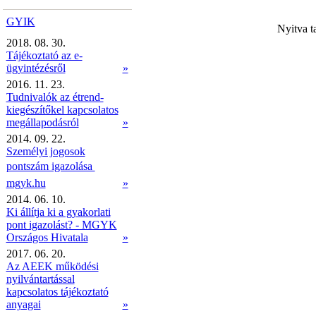
GYIK
Nyitva t
2018. 08. 30.
Tájékoztató az e-
ügyintézésről
»
2016. 11. 23.
Tudnivalók az étrend-
kiegészítőkel kapcsolatos
megállapodásról
»
2014. 09. 22.
Személyi jogosok
pontszám igazolása 
mgyk.hu
»
2014. 06. 10.
Ki állítja ki a gyakorlati
pont igazolást? - MGYK
Országos Hivatala
»
2017. 06. 20.
Az AEEK működési
nyilvántartással
kapcsolatos tájékoztató
anyagai
»