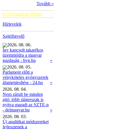
Tovább »
Gyógyszerészi Hírlap
Hírlevelek
Sajtófigyelő
2026. 08. 06.
Így kapcsolt takarékos
üzemmódra a magyar
»
gazdaság - hvg.hu
2026. 08. 05.
Parlament előtt a
vényköteles gyógyszerek
»
áfamentesítése - 24.hu
2026. 08. 04.
Nem zárult be minden
ajtó: több slágerszak is
nyitva maradt az SZTE-n
- delmagyar.hu
»
2026. 08. 03.
Új analitikai módszereket
fejlesztenek a