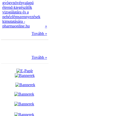
gyógynövényalapú
étrend-kiegészítők
vizsgálatára és a
nehézfémszennyezések
kimutatására -
pharmaonline.hu
»
Tovább »
Tovább »