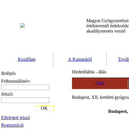
Magyar Gyógyszerész
értékteremtő érdekvéd
akadálymentes verzió
Kezdőlap
A Kamaráról
Továb
Hirdetőtábla - állás
Belépés
Felhasználónév:
Állás
Jelszó:
Budapest, XII. kerületi gyógysz
OK
Budapest, 
Elfelejtett jelszó
Regisztráció