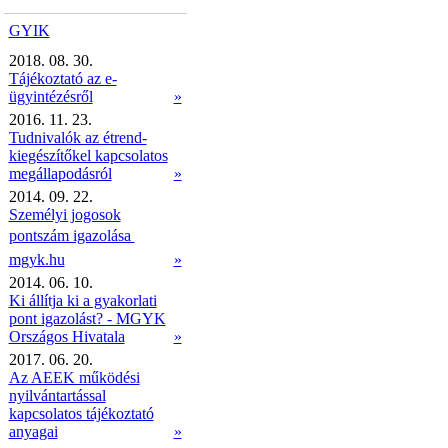
GYIK
2018. 08. 30.
Tájékoztató az e-
ügyintézésről
»
2016. 11. 23.
Tudnivalók az étrend-
kiegészítőkel kapcsolatos
megállapodásról
»
2014. 09. 22.
Személyi jogosok
pontszám igazolása 
mgyk.hu
»
2014. 06. 10.
Ki állítja ki a gyakorlati
pont igazolást? - MGYK
Országos Hivatala
»
2017. 06. 20.
Az AEEK működési
nyilvántartással
kapcsolatos tájékoztató
anyagai
»