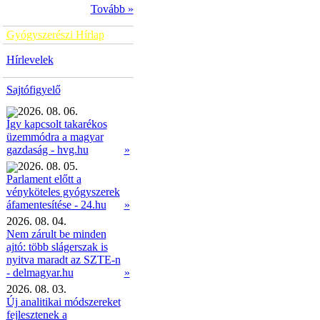
Tovább »
Gyógyszerészi Hírlap
Hírlevelek
Sajtófigyelő
2026. 08. 06.
Így kapcsolt takarékos
üzemmódra a magyar
»
gazdaság - hvg.hu
2026. 08. 05.
Parlament előtt a
vényköteles gyógyszerek
»
áfamentesítése - 24.hu
2026. 08. 04.
Nem zárult be minden
ajtó: több slágerszak is
nyitva maradt az SZTE-n
- delmagyar.hu
»
2026. 08. 03.
Új analitikai módszereket
fejlesztenek a