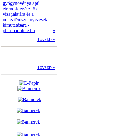
gyógynövényalapú
étrend-kiegészítők
vizsgálatára és a
nehézfémszennyezések
kimutatására -
pharmaonline.hu
»
Tovább »
Tovább »