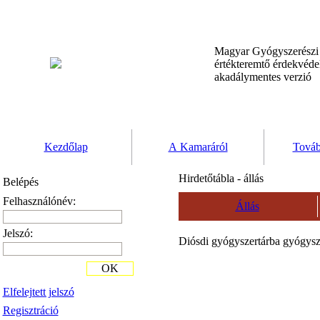
Magyar Gyógyszerész
értékteremtő érdekvéd
akadálymentes verzió
Kezdőlap
A Kamaráról
Továb
Hirdetőtábla - állás
Belépés
Felhasználónév:
Állás
Jelszó:
Diósdi gyógyszertárba gyógysz
OK
Elfelejtett jelszó
Regisztráció