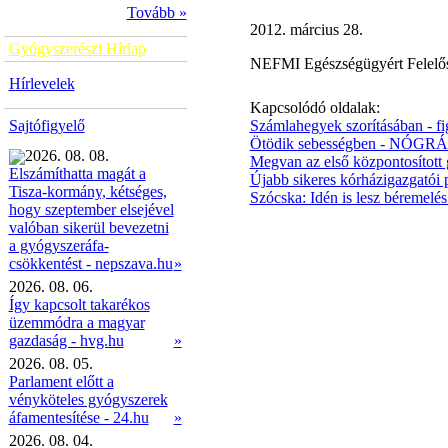
Tovább »
2012. március 28.
Gyógyszerészi Hírlap
NEFMI Egészségügyért Felelős
Hírlevelek
Kapcsolódó oldalak:
Sajtófigyelő
Számlahegyek szorításában - fi
Ötödik sebességben - NÓGRÁD
2026. 08. 08.
Megvan az első központosított
Elszámíthatta magát a
Újabb sikeres kórházigazgatói 
Tisza-kormány, kétséges,
Szócska: Idén is lesz béremelé
hogy szeptember elsejével
valóban sikerül bevezetni
a gyógyszeráfa-
»
csökkentést - nepszava.hu
2026. 08. 06.
Így kapcsolt takarékos
üzemmódra a magyar
gazdaság - hvg.hu
»
2026. 08. 05.
Parlament előtt a
vényköteles gyógyszerek
áfamentesítése - 24.hu
»
2026. 08. 04.