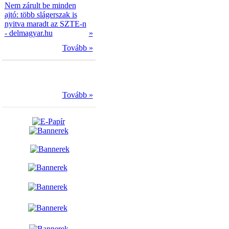
Nem zárult be minden
ajtó: több slágerszak is
nyitva maradt az SZTE-n
- delmagyar.hu
»
Tovább »
Tovább »