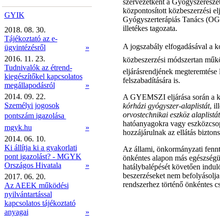
szervezetként a Gyógyszerészet
központosított közbeszerzési e
GYIK
Gyógyszerterápiás Tanács (OG
illetékes tagozata.
2018. 08. 30.
Tájékoztató az e-
A jogszabály elfogadásával a ko
ügyintézésről
»
2016. 11. 23.
közbeszerzési módszertan működ
Tudnivalók az étrend-
eljárásrendjének megteremtése l
kiegészítőkel kapcsolatos
felszabadítására is.
megállapodásról
»
2014. 09. 22.
A GYEMSZI eljárása során a kö
Személyi jogosok
kórházi gyógyszer-alaplistát
, i
orvostechnikai eszköz alaplistát
pontszám igazolása 
hatóanyagokra vagy eszközcsopo
mgyk.hu
»
hozzájárulnak az ellátás bizton
2014. 06. 10.
Ki állítja ki a gyakorlati
Az állami, önkormányzati fennt
pont igazolást? - MGYK
önkéntes alapon más egészségüg
Országos Hivatala
»
hatálybalépését követően induló 
beszerzéseket nem befolyásolja
2017. 06. 20.
rendszerhez történő önkéntes cs
Az AEEK működési
nyilvántartással
kapcsolatos tájékoztató
anyagai
»