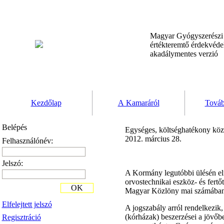
Magyar Gyógyszerész
értékteremtő érdekvéd
akadálymentes verzió
Kezdőlap
A Kamaráról
Továb
Belépés
Egységes, költséghatékony köz
2012. március 28.
Felhasználónév:
Jelszó:
A Kormány legutóbbi ülésén elf
orvostechnikai eszköz- és fertő
OK
Magyar Közlöny mai számában 
Elfelejtett jelszó
A jogszabály arról rendelkezik,
(kórházak) beszerzései a jövőb
Regisztráció