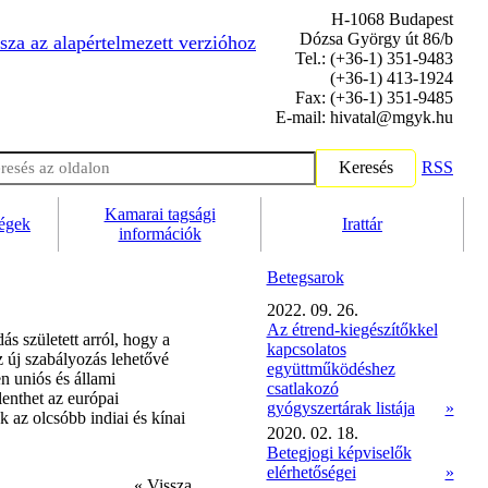
H-1068 Budapest
Dózsa György út 86/b
sza az alapértelmezett verzióhoz
Tel.: (+36-1) 351-9483
(+36-1) 413-1924
Fax: (+36-1) 351-9485
E-mail: hivatal@mgyk.hu
Keresés
RSS
Kamarai tagsági
ségek
Irattár
információk
Betegsarok
2022. 09. 26.
Az étrend-kiegészítőkkel
s született arról, hogy a
kapcsolatos
 új szabályozás lehetővé
együttműködéshez
n uniós és állami
csatlakozó
lenthet az európai
gyógyszertárak listája
»
 az olcsóbb indiai és kínai
2020. 02. 18.
Betegjogi képviselők
elérhetőségei
»
« Vissza