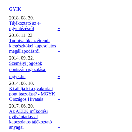
GYIK
2018. 08. 30.
Tájékoztató az e-
ügyintézésről
»
2016. 11. 23.
Tudnivalók az étrend-
kiegészítőkel kapcsolatos
megállapodásról
»
2014. 09. 22.
Személyi jogosok
pontszám igazolása 
mgyk.hu
»
2014. 06. 10.
Ki állítja ki a gyakorlati
pont igazolást? - MGYK
Országos Hivatala
»
2017. 06. 20.
Az AEEK működési
nyilvántartással
kapcsolatos tájékoztató
anyagai
»