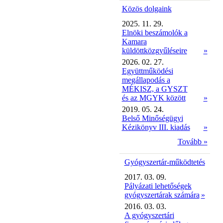
Közös dolgaink
2025. 11. 29.
Elnöki beszámolók a
Kamara
küldöttközgyűléseire
»
2026. 02. 27.
Együttműködési
megállapodás a
MÉKISZ, a GYSZT
és az MGYK között
»
2019. 05. 24.
Belső Minőségügyi
Kézikönyv III. kiadás
»
Tovább »
Gyógyszertár-működtetés
2017. 03. 09.
Pályázati lehetőségek
gyógyszertárak számára
»
2016. 03. 03.
A gyógyszertári