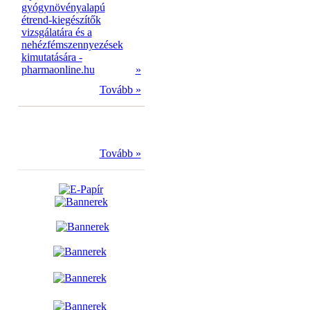
gyógynövényalapú
étrend-kiegészítők
vizsgálatára és a
nehézfémszennyezések
kimutatására -
pharmaonline.hu
»
Tovább »
Tovább »