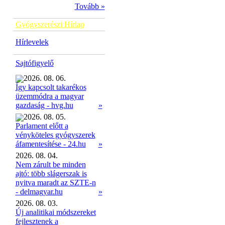
Tovább »
Gyógyszerészi Hírlap
Hírlevelek
Sajtófigyelő
2026. 08. 06.
Így kapcsolt takarékos
üzemmódra a magyar
»
gazdaság - hvg.hu
2026. 08. 05.
Parlament előtt a
vényköteles gyógyszerek
»
áfamentesítése - 24.hu
2026. 08. 04.
Nem zárult be minden
ajtó: több slágerszak is
nyitva maradt az SZTE-n
- delmagyar.hu
»
2026. 08. 03.
Új analitikai módszereket
fejlesztenek a