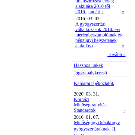
finanszírozási előleg
alakulása 2010-től
2016. januárig
»
2016. 03. 03.
A gyógyszertári
vállalkozások 2014. évi
mérlegbeszámolóinak és
pénzügyi helyzetének
alakulása
»
Tovább »
Hasznos linkek
Jogszabálykereső
Kamarai tájékoztatók
2020. 03. 31.
Kórházi
Minőségirányítási
Standardok
»
2016. 01. 07.
Minőségügyi kézikönyv
gyógyszertáraknak  II.