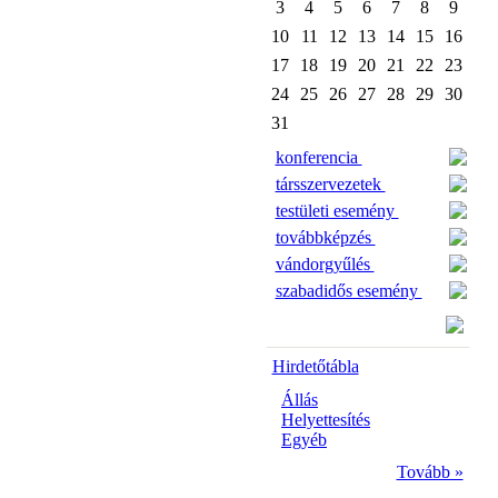
3
4
5
6
7
8
9
10
11
12
13
14
15
16
17
18
19
20
21
22
23
24
25
26
27
28
29
30
31
konferencia
társszervezetek
testületi esemény
továbbképzés
vándorgyűlés
szabadidős esemény
Hirdetőtábla
Állás
Helyettesítés
Egyéb
Tovább »