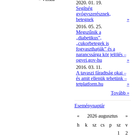
2020. 01. 19.
Segítség
gyógyszerésznek,
betegnek
»
2016. 05. 25.
Megszűnik a
„diabetikus”,
„cukorbetegek is
fogyaszthatják” és a
narancssárga kör jelölés –
ogyei.gov-hu
»
2016. 03. 11.
A tavaszi fáradtság okai –
és amit ellenük tehetünk –
tetplatform.hu
»
Tovább »
Eseménynaptár
«
2026 augusztus
»
h
k
sz
cs
p
sz
v
1
2