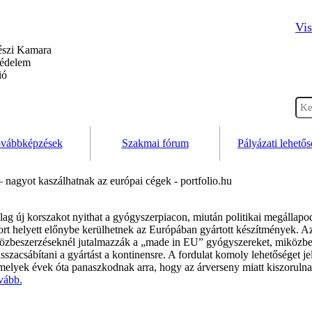
Vis
szi Kamara
védelem
ió
vábbképzések
Szakmai fórum
Pályázati lehető
 nagyot kaszálhatnak az európai cégek - portfolio.hu
ag új korszakot nyithat a gyógyszerpiacon, miután politikai megállapodá
ort helyett előnybe kerülhetnek az Európában gyártott készítmények. Az
 közbeszerzéseknél jutalmazzák a „made in EU” gyógyszereket, miközbe
szacsábítani a gyártást a kontinensre. A fordulat komoly lehetőséget je
lyek évek óta panaszkodnak arra, hogy az árverseny miatt kiszorulnak
vább.