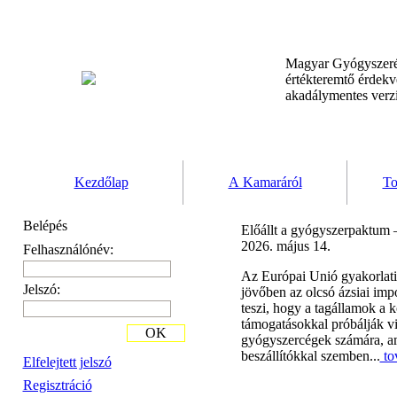
Magyar Gyógyszeré
értékteremtő érdek
akadálymentes verz
Kezdőlap
A Kamaráról
To
Belépés
Előállt a gyógyszerpaktum –
2026. május 14.
Felhasználónév:
Az Európai Unió gyakorlatil
Jelszó:
jövőben az olcsó ázsiai imp
teszi, hogy a tagállamok a
támogatásokkal próbálják vis
OK
gyógyszercégek számára, ame
beszállítókkal szemben...
to
Elfelejtett jelszó
Regisztráció