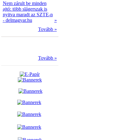
Nem zárult be minden
ajtó: több slágerszak is
nyitva maradt az SZTE-n
- delmagyar.hu
»
Tovább »
Tovább »