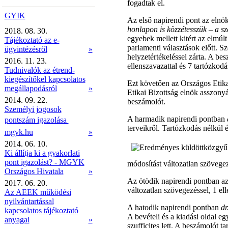
fogadtak el.
GYIK
Az első napirendi pont az elnö
honlapon is közzétesszük – a sz
2018. 08. 30.
egyebek mellett kitért az elmúlt
Tájékoztató az e-
parlamenti választások előtt. S
ügyintézésről
»
helyzetértékeléssel zárta. A be
2016. 11. 23.
ellenszavazattal és 7 tartózkodá
Tudnivalók az étrend-
kiegészítőkel kapcsolatos
Ezt követően az Országos Etika
megállapodásról
»
Etikai Bizottság elnök asszonyá
2014. 09. 22.
beszámolót.
Személyi jogosok
A harmadik napirendi pontban
pontszám igazolása 
terveikről. Tartózkodás nélkül 
mgyk.hu
»
2014. 06. 10.
Ki állítja ki a gyakorlati
pont igazolást? - MGYK
módosítást változatlan szövegez
Országos Hivatala
»
Az ötödik napirendi pontban a
2017. 06. 20.
változatlan szövegezéssel, 1 ell
Az AEEK működési
nyilvántartással
A hatodik napirendi pontban
dr
kapcsolatos tájékoztató
A bevételi és a kiadási oldal e
anyagai
»
szufficites lett. A beszámolót t