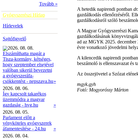
Tovább »
A hetedik napirendi pontban
dr
gazdálkodás ellenőrzéséről. El
Gyógyszerészi Hírlap
gazdálkodásról szóló beszámoló
Hírlevelek
A Magyar Gyógyszerészi Kama
gazdálkodásának könyvvizsgála
Sajtófigyelő
ad az MGYK 2025. december 31-
évre vonatkozó jövedelmi helyze
2026. 08. 08.
Elszámíthatta magát a
A kilencedik napirendi pontban
Tisza-kormány, kétséges,
beszámoló is ellenszavazat és t
hogy szeptember elsejével
valóban sikerül bevezetni
Az összejövetel a Szózat elének
a gyógyszeráfa-
»
csökkentést - nepszava.hu
mgyk.gyh
2026. 08. 06.
Fotó: Mogyoróssy Márton
Így kapcsolt takarékos
üzemmódra a magyar
gazdaság - hvg.hu
»
2026. 08. 05.
Parlament előtt a
vényköteles gyógyszerek
áfamentesítése - 24.hu
»
2026. 08. 04.