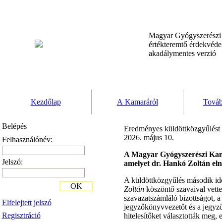
Magyar Gyógyszerész
értékteremtő érdekvéd
akadálymentes verzió
Kezdőlap
A Kamaráról
Továb
Belépés
Eredményes küldöttközgyűlést 
2026. május 10.
Felhasználónév:
A Magyar Gyógyszerészi Kamar
Jelszó:
amelyet dr. Hankó Zoltán eln
A küldöttközgyűlés második időp
OK
Zoltán
köszöntő szavaival vette
szavazatszámláló bizottságot, a
Elfelejtett jelszó
jegyzőkönyvvezetőt és a jegyz
Regisztráció
hitelesítőket választották meg,