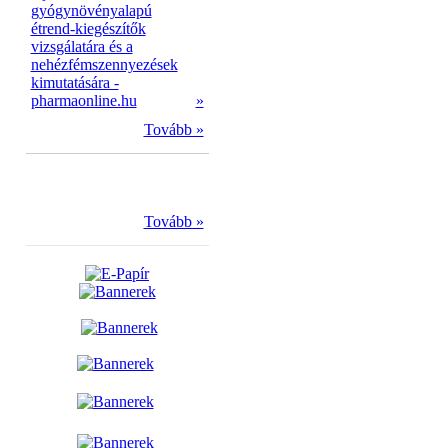
gyógynövényalapú
étrend-kiegészítők
vizsgálatára és a
nehézfémszennyezések
kimutatására -
pharmaonline.hu
»
Tovább »
Tovább »