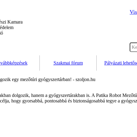
Vis
szi Kamara
védelem
ió
vábbképzések
Szakmai fórum
Pályázati lehető
lgozik egy mezőtúri gyógyszertárban! - szoljon.hu
akban dolgozik, hanem a gyógyszertárakban is. A Patika Robot Mezőt
 célja, hogy gyorsabbá, pontosabbá és biztonságosabbá tegye a gyógysze