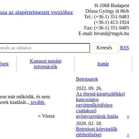
H-1068 Budapest
Dózsa György út 86/b
sza az alapértelmezett verzióhoz
Tel.: (+36-1) 351-9483
(+36-1) 413-1924
Fax: (+36-1) 351-9485
E-mail: hivatal@mgyk.hu
Keresés
RSS
Kamarai tagsági
ségek
Irattár
információk
Betegsarok
2022. 09. 26.
Az étrend-kiegészítőkkel
úron már működik, és nem
kapcsolatos
rek kiadását...
tovább.
együttműködéshez
csatlakozó
« Vissza
gyógyszertárak listája
»
2020. 02. 18.
Betegjogi képviselők
elérhetőségei
»