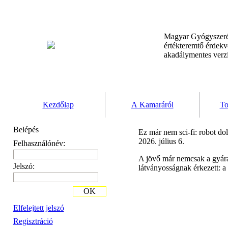
Magyar Gyógyszeré
értékteremtő érdek
akadálymentes verz
Kezdőlap
A Kamaráról
To
Belépés
Ez már nem sci-fi: robot do
2026. július 6.
Felhasználónév:
A jövő már nemcsak a gyár
Jelszó:
látványosságnak érkezett: a
OK
Elfelejtett jelszó
Regisztráció