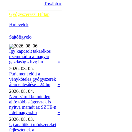
Tovább »
Gyógyszerészi Hírlap
Hírlevelek
Sajtófigyelő
2026. 08. 06.
Így kapcsolt takarékos
üzemmódra a magyar
»
gazdaság - hvg.hu
2026. 08. 05.
Parlament előtt a
vényköteles gyógyszerek
áfamentesítése - 24.hu
»
2026. 08. 04.
Nem zárult be minden
ajtó: több slágerszak is
nyitva maradt az SZTE-n
- delmagyar.hu
»
2026. 08. 03.
Új analitikai módszereket
fejlesztenek a