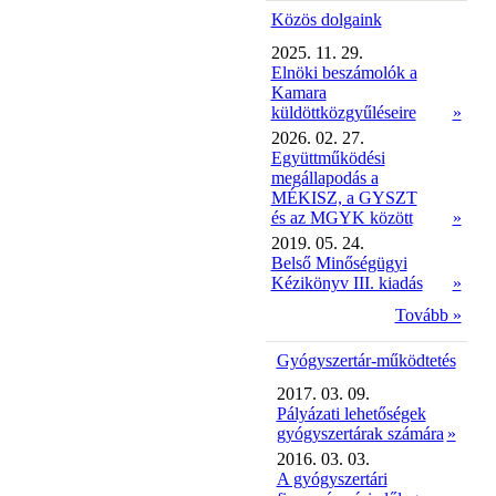
Közös dolgaink
2025. 11. 29.
Elnöki beszámolók a
Kamara
küldöttközgyűléseire
»
2026. 02. 27.
Együttműködési
megállapodás a
MÉKISZ, a GYSZT
és az MGYK között
»
2019. 05. 24.
Belső Minőségügyi
Kézikönyv III. kiadás
»
Tovább »
Gyógyszertár-működtetés
2017. 03. 09.
Pályázati lehetőségek
gyógyszertárak számára
»
2016. 03. 03.
A gyógyszertári