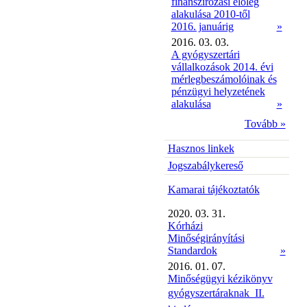
finanszírozási előleg
alakulása 2010-től
2016. januárig
»
2016. 03. 03.
A gyógyszertári
vállalkozások 2014. évi
mérlegbeszámolóinak és
pénzügyi helyzetének
alakulása
»
Tovább »
Hasznos linkek
Jogszabálykereső
Kamarai tájékoztatók
2020. 03. 31.
Kórházi
Minőségirányítási
Standardok
»
2016. 01. 07.
Minőségügyi kézikönyv
gyógyszertáraknak  II.