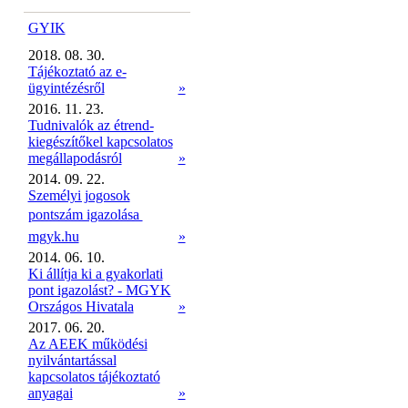
GYIK
2018. 08. 30.
Tájékoztató az e-
ügyintézésről
»
2016. 11. 23.
Tudnivalók az étrend-
kiegészítőkel kapcsolatos
megállapodásról
»
2014. 09. 22.
Személyi jogosok
pontszám igazolása 
mgyk.hu
»
2014. 06. 10.
Ki állítja ki a gyakorlati
pont igazolást? - MGYK
Országos Hivatala
»
2017. 06. 20.
Az AEEK működési
nyilvántartással
kapcsolatos tájékoztató
anyagai
»