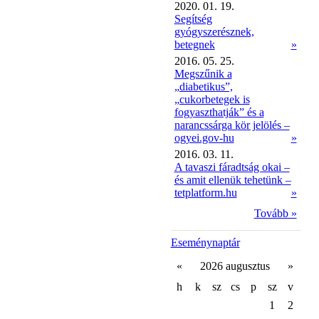
2020. 01. 19.
Segítség
gyógyszerésznek,
betegnek
»
2016. 05. 25.
Megszűnik a
„diabetikus”,
„cukorbetegek is
fogyaszthatják” és a
narancssárga kör jelölés –
ogyei.gov-hu
»
2016. 03. 11.
A tavaszi fáradtság okai –
és amit ellenük tehetünk –
tetplatform.hu
»
Tovább »
Eseménynaptár
«
2026 augusztus
»
h
k
sz
cs
p
sz
v
1
2