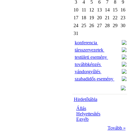
3
4
5
6
7
8
9
10
11
12
13
14
15
16
17
18
19
20
21
22
23
24
25
26
27
28
29
30
31
konferencia
társszervezetek
testületi esemény
továbbképzés
vándorgyűlés
szabadidős esemény
Hirdetőtábla
Állás
Helyettesítés
Egyéb
Tovább »