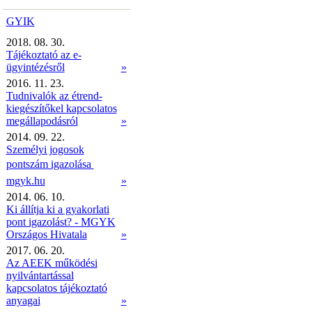
GYIK
2018. 08. 30.
Tájékoztató az e-
ügyintézésről
»
2016. 11. 23.
Tudnivalók az étrend-
kiegészítőkel kapcsolatos
megállapodásról
»
2014. 09. 22.
Személyi jogosok
pontszám igazolása 
mgyk.hu
»
2014. 06. 10.
Ki állítja ki a gyakorlati
pont igazolást? - MGYK
Országos Hivatala
»
2017. 06. 20.
Az AEEK működési
nyilvántartással
kapcsolatos tájékoztató
anyagai
»