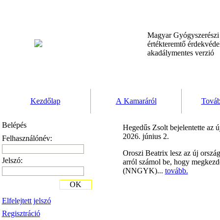
Magyar Gyógyszerész
értékteremtő érdekvéd
akadálymentes verzió
Kezdőlap
A Kamaráról
Továb
Belépés
Hegedűs Zsolt bejelentette az ú
2026. június 2.
Felhasználónév:
Oroszi Beatrix lesz az új orszá
Jelszó:
arról számol be, hogy megkezd
(NNGYK)...
tovább.
OK
Elfelejtett jelszó
Regisztráció