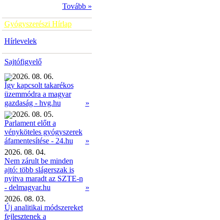
Tovább »
Gyógyszerészi Hírlap
Hírlevelek
Sajtófigyelő
2026. 08. 06.
Így kapcsolt takarékos
üzemmódra a magyar
»
gazdaság - hvg.hu
2026. 08. 05.
Parlament előtt a
vényköteles gyógyszerek
»
áfamentesítése - 24.hu
2026. 08. 04.
Nem zárult be minden
ajtó: több slágerszak is
nyitva maradt az SZTE-n
- delmagyar.hu
»
2026. 08. 03.
Új analitikai módszereket
fejlesztenek a