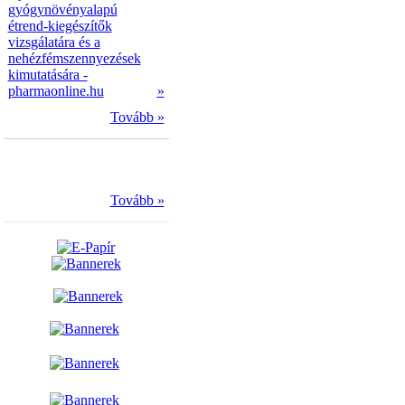
gyógynövényalapú
étrend-kiegészítők
vizsgálatára és a
nehézfémszennyezések
kimutatására -
pharmaonline.hu
»
Tovább »
Tovább »