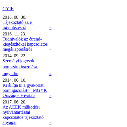
GYIK
2018. 08. 30.
Tájékoztató az e-
ügyintézésről
»
2016. 11. 23.
Tudnivalók az étrend-
kiegészítőkel kapcsolatos
megállapodásról
»
2014. 09. 22.
Személyi jogosok
pontszám igazolása 
mgyk.hu
»
2014. 06. 10.
Ki állítja ki a gyakorlati
pont igazolást? - MGYK
Országos Hivatala
»
2017. 06. 20.
Az AEEK működési
nyilvántartással
kapcsolatos tájékoztató
anyagai
»