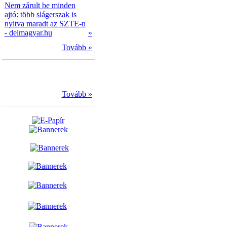
Nem zárult be minden
ajtó: több slágerszak is
nyitva maradt az SZTE-n
- delmagyar.hu
»
Tovább »
Tovább »