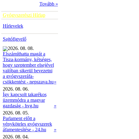
Tovább »
Gyógyszerészi Hírlap
Hírlevelek
Sajtófigyelő
2026. 08. 08.
Elszámíthatta magát a
Tisza-kormány, kétséges,
hogy szeptember elsejével
valóban sikerül bevezetni
a gyógyszeráfa-
»
csökkentést - nepszava.hu
2026. 08. 06.
Így kapcsolt takarékos
üzemmódra a magyar
gazdaság - hvg.hu
»
2026. 08. 05.
Parlament előtt a
vényköteles gyógyszerek
áfamentesítése - 24.hu
»
2026. 08. 04.