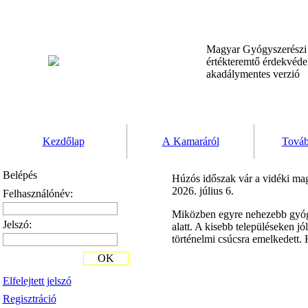
Magyar Gyógyszerész
értékteremtő érdekvéd
akadálymentes verzió
Kezdőlap
A Kamaráról
Továb
Belépés
Húzós időszak vár a vidéki mag
2026. július 6.
Felhasználónév:
Miközben egyre nehezebb gyógys
Jelszó:
alatt. A kisebb településeken j
történelmi csúcsra emelkedett
OK
Elfelejtett jelszó
Regisztráció