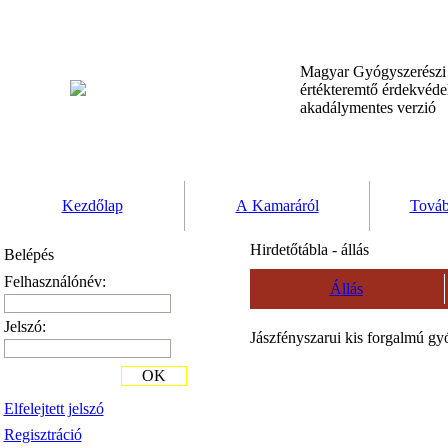
Magyar Gyógyszerész
értékteremtő érdekvéd
akadálymentes verzió
Kezdőlap
A Kamaráról
Továb
Hirdetőtábla - állás
Belépés
Felhasználónév:
Állás
Jelszó:
Jászfényszarui kis forgalmú gy
OK
Elfelejtett jelszó
Regisztráció