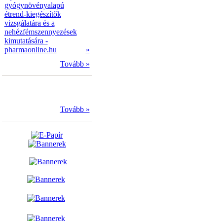
gyógynövényalapú
étrend-kiegészítők
vizsgálatára és a
nehézfémszennyezések
kimutatására -
pharmaonline.hu
»
Tovább »
Tovább »