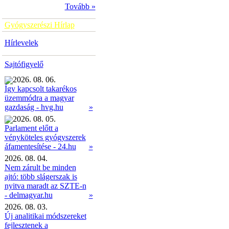
Tovább »
Gyógyszerészi Hírlap
Hírlevelek
Sajtófigyelő
2026. 08. 06.
Így kapcsolt takarékos
üzemmódra a magyar
»
gazdaság - hvg.hu
2026. 08. 05.
Parlament előtt a
vényköteles gyógyszerek
»
áfamentesítése - 24.hu
2026. 08. 04.
Nem zárult be minden
ajtó: több slágerszak is
nyitva maradt az SZTE-n
- delmagyar.hu
»
2026. 08. 03.
Új analitikai módszereket
fejlesztenek a