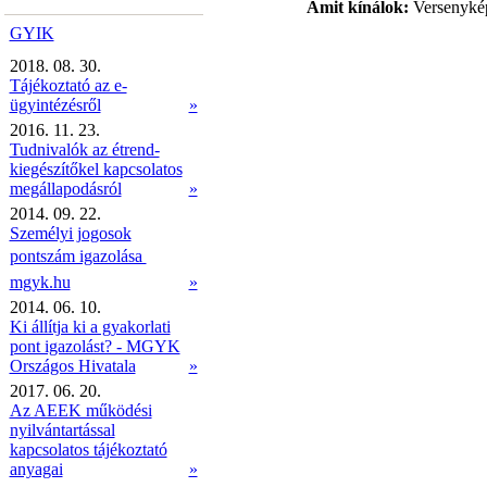
Amit kínálok:
Versenyképe
GYIK
2018. 08. 30.
Tájékoztató az e-
ügyintézésről
»
2016. 11. 23.
Tudnivalók az étrend-
kiegészítőkel kapcsolatos
megállapodásról
»
2014. 09. 22.
Személyi jogosok
pontszám igazolása 
mgyk.hu
»
2014. 06. 10.
Ki állítja ki a gyakorlati
pont igazolást? - MGYK
Országos Hivatala
»
2017. 06. 20.
Az AEEK működési
nyilvántartással
kapcsolatos tájékoztató
anyagai
»