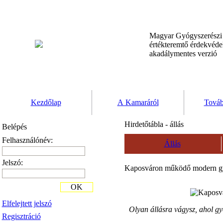
Magyar Gyógyszerész
értékteremtő érdekvéd
akadálymentes verzió
Kezdőlap
A Kamaráról
Továb
Hirdetőtábla - állás
Belépés
Felhasználónév:
Állás
Jelszó:
Kaposváron működő modern 
OK
Elfelejtett jelszó
Olyan állásra vágysz, ahol g
Regisztráció