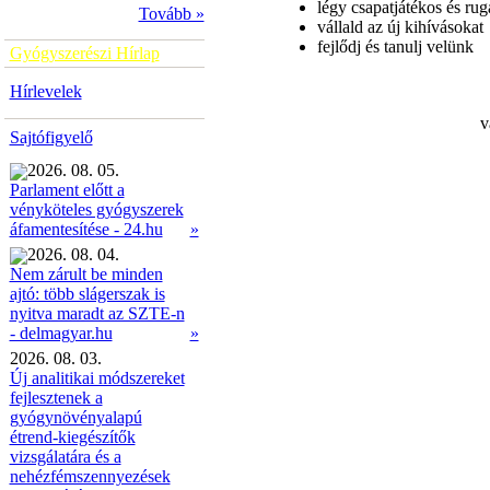
légy csapatjátékos és ru
Tovább »
vállald az új kihívásokat
fejlődj és tanulj velünk
Gyógyszerészi Hírlap
Hírlevelek
v
Sajtófigyelő
2026. 08. 05.
Parlament előtt a
vényköteles gyógyszerek
»
áfamentesítése - 24.hu
2026. 08. 04.
Nem zárult be minden
ajtó: több slágerszak is
nyitva maradt az SZTE-n
»
- delmagyar.hu
2026. 08. 03.
Új analitikai módszereket
fejlesztenek a
gyógynövényalapú
étrend-kiegészítők
vizsgálatára és a
nehézfémszennyezések