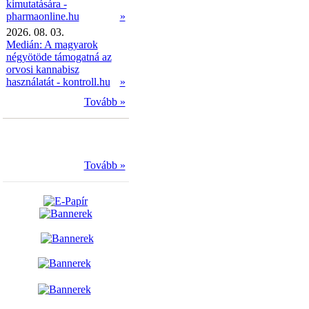
kimutatására -
pharmaonline.hu
»
2026. 08. 03.
Medián: A magyarok
négyötöde támogatná az
orvosi kannabisz
használatát - kontroll.hu
»
Tovább »
Tovább »