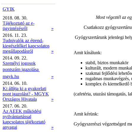
GYIK
Most végeztél az e
2018. 08. 30.
Tájékoztató az e-
Csatlakozz gyógyszertáru
ügyintézésről
»
2016. 11. 23.
Gyógyszertárunk jelenlegi hel
Tudnivalók az étrend-
kiegészítőkel kapcsolatos
megállapodásról
»
Amit kínálunk:
2014. 09. 22.
stabil, biztos munkakör
Személyi jogosok
kulturált, modern munkak
pontszám igazolása 
szakmai fejlődési lehetős
mgyk.hu
»
rugalmas munkavégzés, u
2014. 06. 10.
komplex és kiemelkedő 
Ki állítja ki a gyakorlati
pont igazolást? - MGYK
(cafetéria, utazási támogatás, l
Országos Hivatala
»
2017. 06. 20.
Az AEEK működési
Amit kérünk:
nyilvántartással
kapcsolatos tájékoztató
Gyógyszerészi végzettséged mel
anyagai
»