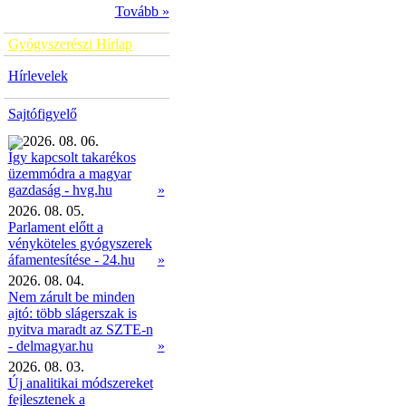
Tovább »
Gyógyszerészi Hírlap
Hírlevelek
Sajtófigyelő
2026. 08. 06.
Így kapcsolt takarékos
üzemmódra a magyar
»
gazdaság - hvg.hu
2026. 08. 05.
Parlament előtt a
vényköteles gyógyszerek
áfamentesítése - 24.hu
»
2026. 08. 04.
Nem zárult be minden
ajtó: több slágerszak is
nyitva maradt az SZTE-n
- delmagyar.hu
»
2026. 08. 03.
Új analitikai módszereket
fejlesztenek a