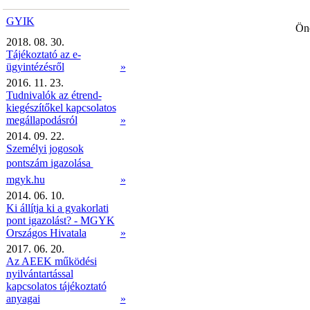
GYIK
Öné
2018. 08. 30.
Tájékoztató az e-
ügyintézésről
»
2016. 11. 23.
Tudnivalók az étrend-
kiegészítőkel kapcsolatos
megállapodásról
»
2014. 09. 22.
Személyi jogosok
pontszám igazolása 
mgyk.hu
»
2014. 06. 10.
Ki állítja ki a gyakorlati
pont igazolást? - MGYK
Országos Hivatala
»
2017. 06. 20.
Az AEEK működési
nyilvántartással
kapcsolatos tájékoztató
anyagai
»