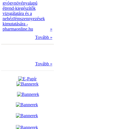
gyógynövényalapú
étrend-kiegészítők
vizsgálatára és a
nehézfémszennyezések
kimutatására -
pharmaonline.hu
»
Tovább »
Tovább »