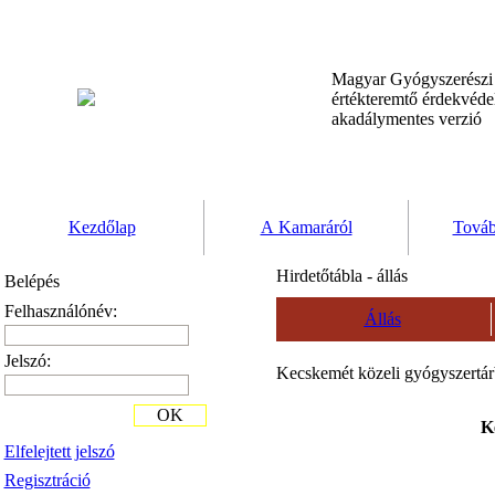
Magyar Gyógyszerész
értékteremtő érdekvéd
akadálymentes verzió
Kezdőlap
A Kamaráról
Továb
Hirdetőtábla - állás
Belépés
Felhasználónév:
Állás
Jelszó:
Kecskemét közeli gyógyszertárb
OK
K
Elfelejtett jelszó
Regisztráció