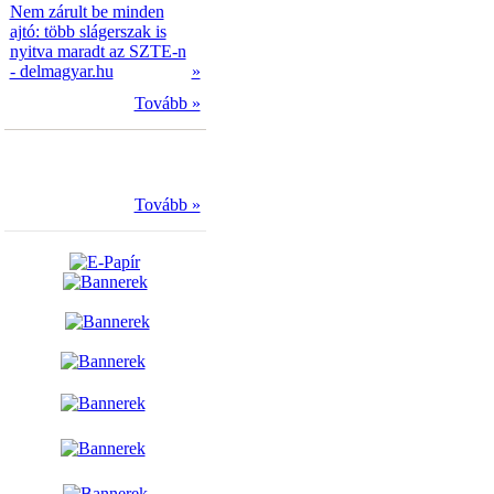
Nem zárult be minden
ajtó: több slágerszak is
nyitva maradt az SZTE-n
- delmagyar.hu
»
Tovább »
Tovább »