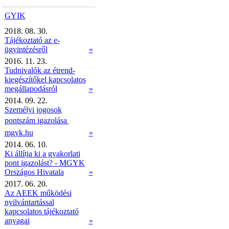
GYIK
2018. 08. 30.
Tájékoztató az e-
ügyintézésről
»
2016. 11. 23.
Tudnivalók az étrend-
kiegészítőkel kapcsolatos
megállapodásról
»
2014. 09. 22.
Személyi jogosok
pontszám igazolása 
mgyk.hu
»
2014. 06. 10.
Ki állítja ki a gyakorlati
pont igazolást? - MGYK
Országos Hivatala
»
2017. 06. 20.
Az AEEK működési
nyilvántartással
kapcsolatos tájékoztató
anyagai
»