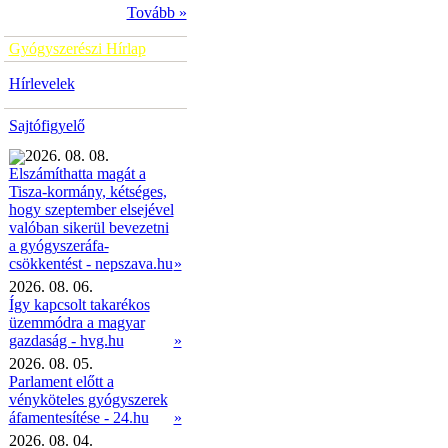
Tovább »
Gyógyszerészi Hírlap
Hírlevelek
Sajtófigyelő
2026. 08. 08.
Elszámíthatta magát a
Tisza-kormány, kétséges,
hogy szeptember elsejével
valóban sikerül bevezetni
a gyógyszeráfa-
»
csökkentést - nepszava.hu
2026. 08. 06.
Így kapcsolt takarékos
üzemmódra a magyar
gazdaság - hvg.hu
»
2026. 08. 05.
Parlament előtt a
vényköteles gyógyszerek
áfamentesítése - 24.hu
»
2026. 08. 04.