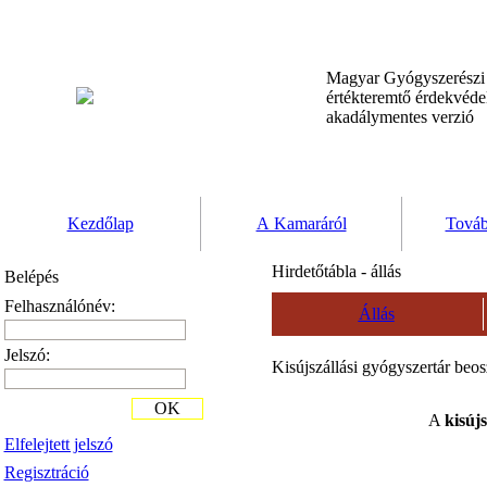
Magyar Gyógyszerész
értékteremtő érdekvéd
akadálymentes verzió
Kezdőlap
A Kamaráról
Továb
Hirdetőtábla - állás
Belépés
Felhasználónév:
Állás
Jelszó:
Kisújszállási gyógyszertár beos
OK
A
kisújs
Elfelejtett jelszó
Regisztráció