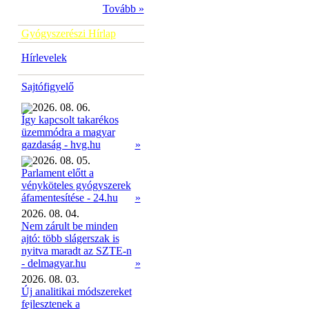
Tovább »
Gyógyszerészi Hírlap
Hírlevelek
Sajtófigyelő
2026. 08. 06.
Így kapcsolt takarékos
üzemmódra a magyar
»
gazdaság - hvg.hu
2026. 08. 05.
Parlament előtt a
vényköteles gyógyszerek
»
áfamentesítése - 24.hu
2026. 08. 04.
Nem zárult be minden
ajtó: több slágerszak is
nyitva maradt az SZTE-n
- delmagyar.hu
»
2026. 08. 03.
Új analitikai módszereket
fejlesztenek a