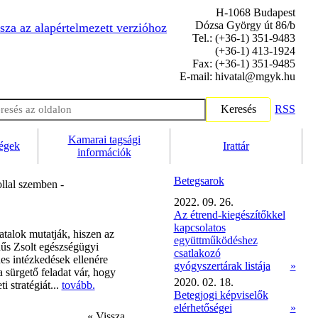
H-1068 Budapest
Dózsa György út 86/b
sza az alapértelmezett verzióhoz
Tel.: (+36-1) 351-9483
(+36-1) 413-1924
Fax: (+36-1) 351-9485
E-mail: hivatal@mgyk.hu
Keresés
RSS
Kamarai tagsági
ségek
Irattár
információk
Betegsarok
llal szemben -
2022. 09. 26.
Az étrend-kiegészítőkkel
kapcsolatos
atalok mutatják, hiszen az
együttműködéshez
dűs Zsolt egészségügyi
csatlakozó
nes intézkedések ellenére
gyógyszertárak listája
»
 sürgető feladat vár, hogy
2020. 02. 18.
 stratégiát...
tovább.
Betegjogi képviselők
elérhetőségei
»
« Vissza