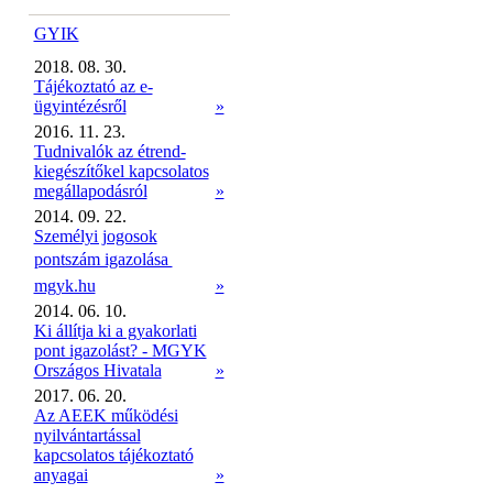
GYIK
2018. 08. 30.
Tájékoztató az e-
ügyintézésről
»
2016. 11. 23.
Tudnivalók az étrend-
kiegészítőkel kapcsolatos
megállapodásról
»
2014. 09. 22.
Személyi jogosok
pontszám igazolása 
mgyk.hu
»
2014. 06. 10.
Ki állítja ki a gyakorlati
pont igazolást? - MGYK
Országos Hivatala
»
2017. 06. 20.
Az AEEK működési
nyilvántartással
kapcsolatos tájékoztató
anyagai
»