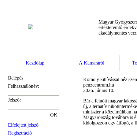
Magyar Gyógyszeré
értékteremtő érdek
akadálymentes verz
Kezdőlap
A Kamaráról
To
Belépés
Komoly kihívással néz szemb
penzcentrum.hu
Felhasználónév:
2026. június 10.
Jelszó:
Bár a felnőtt magyar lakossá
új, alternatív nikotintermé
miniszter a közelmúltban ha
OK
Magyarország továbbra is él
kidolgozzon egy átfogó, a fi
Elfelejtett jelszó
Regisztráció