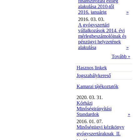
finanszírozási előleg
alakulása 2010-től
2016. januárig
»
2016. 03. 03.
A gyógyszertári
vállalkozások 2014. évi
mérlegbeszámolóinak és
pénzügyi helyzetének
alakulása
»
Tovább »
Hasznos linkek
Jogszabálykereső
Kamarai tájékoztatók
2020. 03. 31.
Kórházi
Minőségirányítási
Standardok
»
2016. 01. 07.
Minőségügyi kézikönyv
gyógyszertáraknak  II.