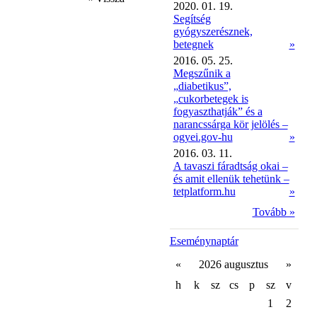
2020. 01. 19.
Segítség
gyógyszerésznek,
betegnek
»
2016. 05. 25.
Megszűnik a
„diabetikus”,
„cukorbetegek is
fogyaszthatják” és a
narancssárga kör jelölés –
ogyei.gov-hu
»
2016. 03. 11.
A tavaszi fáradtság okai –
és amit ellenük tehetünk –
tetplatform.hu
»
Tovább »
Eseménynaptár
«
2026 augusztus
»
h
k
sz
cs
p
sz
v
1
2