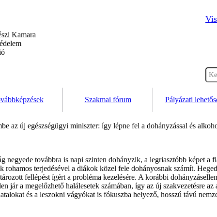
Vis
szi Kamara
védelem
ió
vábbképzések
Szakmai fórum
Pályázati lehető
e az új egészségügyi miniszter: így lépne fel a dohányzással és alkoho
g negyede továbbra is napi szinten dohányzik, a legriasztóbb képet a fi
kek rohamos terjedésével a diákok közel fele dohányosnak számít. Hege
tározott fellépést ígért a probléma kezelésére. A korábbi dohányzáselle
en jár a megelőzhető halálesetek számában, így az új szakvezetésre az a
atalokat és a leszokni vágyókat is fókuszba helyező, hosszú távú nemzeti