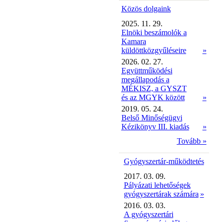
Közös dolgaink
2025. 11. 29.
Elnöki beszámolók a
Kamara
küldöttközgyűléseire
»
2026. 02. 27.
Együttműködési
megállapodás a
MÉKISZ, a GYSZT
és az MGYK között
»
2019. 05. 24.
Belső Minőségügyi
Kézikönyv III. kiadás
»
Tovább »
Gyógyszertár-működtetés
2017. 03. 09.
Pályázati lehetőségek
gyógyszertárak számára
»
2016. 03. 03.
A gyógyszertári