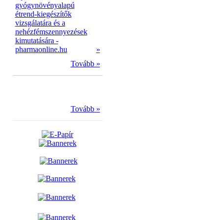
gyógynövényalapú
étrend-kiegészítők
vizsgálatára és a
nehézfémszennyezések
kimutatására -
pharmaonline.hu
»
Tovább »
Tovább »