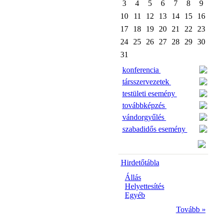
3
4
5
6
7
8
9
10
11
12
13
14
15
16
17
18
19
20
21
22
23
24
25
26
27
28
29
30
31
konferencia
társszervezetek
testületi esemény
továbbképzés
vándorgyűlés
szabadidős esemény
Hirdetőtábla
Állás
Helyettesítés
Egyéb
Tovább »