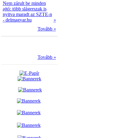
Nem zárult be minden
ajtó: több slágerszak is
nyitva maradt az SZTE-n
- delmagyar.hu
»
Tovább »
Tovább »