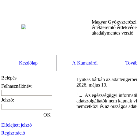
Magyar Gyógyszerész
értékteremtő érdekvéd
akadálymentes verzió
Kezdőlap
A Kamaráról
Továb
Belépés
Lyukas bárkán az adattengerbe
2026. május 19.
Felhasználónév:
"... Az egészségügyi informati
Jelszó:
adatszolgáltatók nem kapnak vis
nemzetközi és az országos adatok
OK
Elfelejtett jelszó
Regisztráció