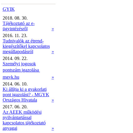
GYIK
2018. 08. 30.
Tájékoztató az e-
ügyintézésről
»
2016. 11. 23.
Tudnivalók az étrend-
kiegészítőkel kapcsolatos
megállapodásról
»
2014. 09. 22.
Személyi jogosok
pontszám igazolása 
mgyk.hu
»
2014. 06. 10.
Ki állítja ki a gyakorlati
pont igazolást? - MGYK
Országos Hivatala
»
2017. 06. 20.
Az AEEK működési
nyilvántartással
kapcsolatos tájékoztató
anyagai
»