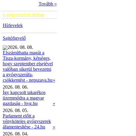
Tovább »
Gyógyszerészi Hírlap
Hírlevelek
Sajtófigyelő
2026. 08. 08.
Elszámíthatta magát a
Tisza-kormány, kétséges,
hogy szeptember elsejével
valóban sikerül bevezetni
a gyógyszeráfa-
»
csökkentést - nepszava.hu
2026. 08. 06.
Így kapcsolt takarékos
üzemmódra a magyar
gazdaság - hvg.hu
»
2026. 08. 05.
Parlament előtt a
vényköteles gyógyszerek
áfamentesítése - 24.hu
»
2026. 08. 04.