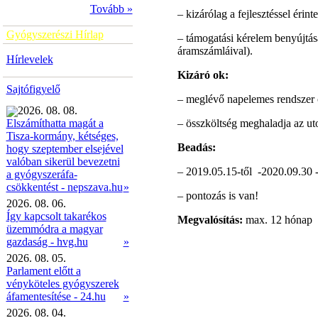
Tovább »
–
kizárólag a fejlesztéssel érint
Gyógyszerészi Hírlap
–
támogatási kérelem benyújtásá
áramszámláival).
Hírlevelek
Kizáró ok:
Sajtófigyelő
–
meglévő napelemes rendszer c
2026. 08. 08.
–
összköltség meghaladja az uto
Elszámíthatta magát a
Tisza-kormány, kétséges,
Beadás:
hogy szeptember elsejével
valóban sikerül bevezetni
–
2019.05.15-től -2020.09.30 -i
a gyógyszeráfa-
»
csökkentést - nepszava.hu
–
pontozás is van!
2026. 08. 06.
Így kapcsolt takarékos
Megvalósítás:
max. 12 hónap
üzemmódra a magyar
gazdaság - hvg.hu
»
2026. 08. 05.
Parlament előtt a
vényköteles gyógyszerek
áfamentesítése - 24.hu
»
2026. 08. 04.