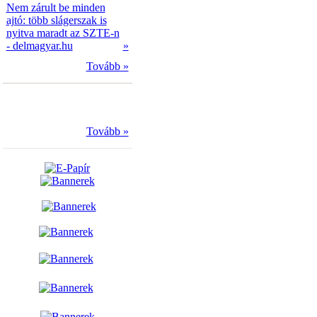
Nem zárult be minden
ajtó: több slágerszak is
nyitva maradt az SZTE-n
- delmagyar.hu
»
Tovább »
Tovább »