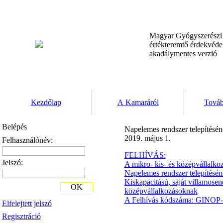
Magyar Gyógyszerész
értékteremtő érdekvéd
akadálymentes verzió
Kezdőlap
A Kamaráról
Továb
Belépés
Napelemes rendszer telepítésén
2019. május 1.
Felhasználónév:
FELHÍVÁS:
Jelszó:
A mikro- kis- és középvállalko
Napelemes rendszer telepítésén
Kiskapacitású, saját villamosen
OK
középvállalkozásoknak
A Felhívás kódszáma: GINOP-
Elfelejtett jelszó
Regisztráció