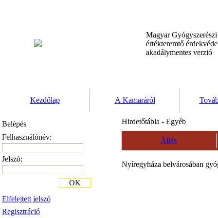
Magyar Gyógyszerész
értékteremtő érdekvéd
akadálymentes verzió
Kezdőlap
A Kamaráról
Továb
Hirdetőtábla - Egyéb
Belépés
Felhasználónév:
Állás
Jelszó:
Nyíregyháza belvárosában gyóg
OK
Elfelejtett jelszó
Regisztráció