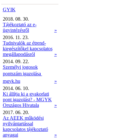
GYIK
2018. 08. 30.
Tájékoztató az e-
ügyintézésről
»
2016. 11. 23.
Tudnivalók az étrend-
kiegészítőkel kapcsolatos
megállapodásról
»
2014. 09. 22.
Személyi jogosok
pontszám igazolása 
mgyk.hu
»
2014. 06. 10.
Ki állítja ki a gyakorlati
pont igazolást? - MGYK
Országos Hivatala
»
2017. 06. 20.
Az AEEK működési
nyilvántartással
kapcsolatos tájékoztató
anyagai
»