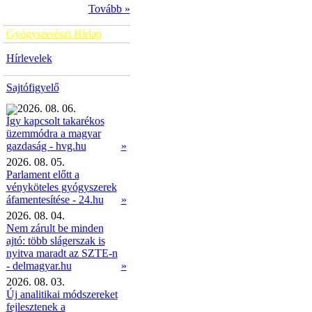
Tovább »
Gyógyszerészi Hírlap
Hírlevelek
Sajtófigyelő
2026. 08. 06.
Így kapcsolt takarékos
üzemmódra a magyar
»
gazdaság - hvg.hu
2026. 08. 05.
Parlament előtt a
vényköteles gyógyszerek
áfamentesítése - 24.hu
»
2026. 08. 04.
Nem zárult be minden
ajtó: több slágerszak is
nyitva maradt az SZTE-n
- delmagyar.hu
»
2026. 08. 03.
Új analitikai módszereket
fejlesztenek a