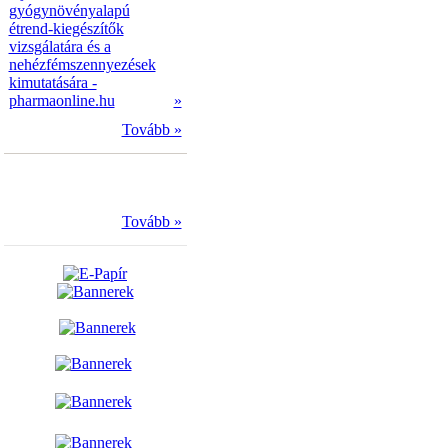
gyógynövényalapú
étrend-kiegészítők
vizsgálatára és a
nehézfémszennyezések
kimutatására -
pharmaonline.hu
»
Tovább »
Tovább »