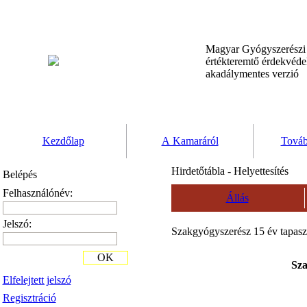
Magyar Gyógyszerész
értékteremtő érdekvéd
akadálymentes verzió
Kezdőlap
A Kamaráról
Továb
Hirdetőtábla - Helyettesítés
Belépés
Felhasználónév:
Állás
Jelszó:
Szakgyógyszerész 15 év tapasztal
OK
Sza
Elfelejtett jelszó
Regisztráció