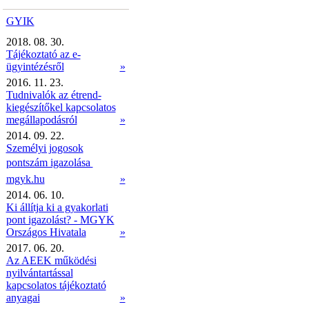
GYIK
2018. 08. 30.
Tájékoztató az e-
ügyintézésről
»
2016. 11. 23.
Tudnivalók az étrend-
kiegészítőkel kapcsolatos
megállapodásról
»
2014. 09. 22.
Személyi jogosok
pontszám igazolása 
mgyk.hu
»
2014. 06. 10.
Ki állítja ki a gyakorlati
pont igazolást? - MGYK
Országos Hivatala
»
2017. 06. 20.
Az AEEK működési
nyilvántartással
kapcsolatos tájékoztató
anyagai
»