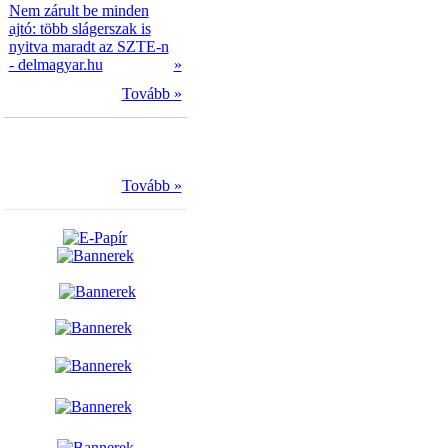
Nem zárult be minden
ajtó: több slágerszak is
nyitva maradt az SZTE-n
- delmagyar.hu
»
Tovább »
Tovább »