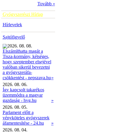
Tovább »
Gyógyszerészi Hírlap
Hírlevelek
Sajtófigyelő
2026. 08. 08.
Elszámíthatta magát a
Tisza-kormány, kétséges,
hogy szeptember elsejével
valóban sikerül bevezetni
a gyógyszeráfa-
»
csökkentést - nepszava.hu
2026. 08. 06.
Így kapcsolt takarékos
üzemmódra a magyar
gazdaság - hvg.hu
»
2026. 08. 05.
Parlament előtt a
vényköteles gyógyszerek
áfamentesítése - 24.hu
»
2026. 08. 04.