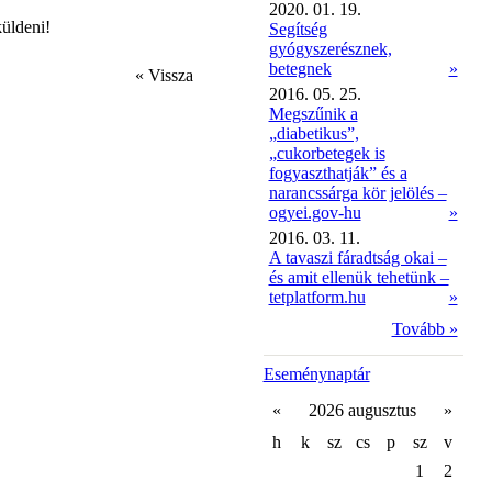
2020. 01. 19.
küldeni!
Segítség
gyógyszerésznek,
betegnek
»
« Vissza
2016. 05. 25.
Megszűnik a
„diabetikus”,
„cukorbetegek is
fogyaszthatják” és a
narancssárga kör jelölés –
ogyei.gov-hu
»
2016. 03. 11.
A tavaszi fáradtság okai –
és amit ellenük tehetünk –
tetplatform.hu
»
Tovább »
Eseménynaptár
«
2026 augusztus
»
h
k
sz
cs
p
sz
v
1
2