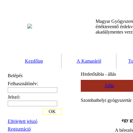
Magyar Gyógyszeré
értékteremtő érdek
akadálymentes verz
Kezdőlap
A Kamaráról
To
Hirdetőtábla - állás
Belépés
Felhasználónév:
Állás
Jelszó:
Szombathelyi gyógyszertár e
OK
egy g
Elfelejtett jelszó
Regisztráció
A bérezés