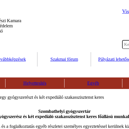
Vis
szi Kamara
védelem
ió
vábbképzések
Szakmai fórum
Pályázati lehető
Helyettesítés
Egyéb
gy gyógyszerészt és két expediáló szakasszisztenst keres
Szombathelyi gyógyszertár
yógyszerész és két expediáló szakasszisztenst keres főállású munka
 és a foglalkoztatás egyéb részletei személyes egyeztetéssel kerülnek kia