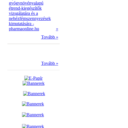
gyógynövényalapú
étrend-kiegészítők
vizsgálatára és a
nehézfémszennyezések
kimutatására -
pharmaonline.hu
»
Tovább »
Tovább »