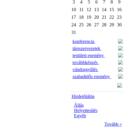
3
4
5
6
7
8
9
10
11
12
13
14
15
16
17
18
19
20
21
22
23
24
25
26
27
28
29
30
31
konferencia
társszervezetek
testületi esemény
továbbképzés
vándorgyűlés
szabadidős esemény
Hirdetőtábla
Állás
Helyettesítés
Egyéb
Tovább »