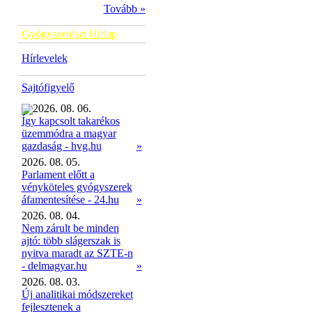
Tovább »
Gyógyszerészi Hírlap
Hírlevelek
Sajtófigyelő
2026. 08. 06.
Így kapcsolt takarékos
üzemmódra a magyar
»
gazdaság - hvg.hu
2026. 08. 05.
Parlament előtt a
vényköteles gyógyszerek
áfamentesítése - 24.hu
»
2026. 08. 04.
Nem zárult be minden
ajtó: több slágerszak is
nyitva maradt az SZTE-n
- delmagyar.hu
»
2026. 08. 03.
Új analitikai módszereket
fejlesztenek a