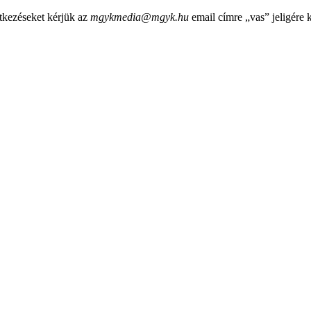
tkezéseket kérjük az
mgykmedia@mgyk.hu
email címre „vas” jeligére 