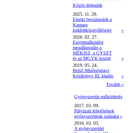
Közös dolgaink
2025. 11. 29.
Elnöki beszámolók a
Kamara
küldöttközgyűléseire
»
2026. 02. 27.
Együttműködési
megállapodás a
MÉKISZ, a GYSZT
és az MGYK között
»
2019. 05. 24.
Belső Minőségügyi
Kézikönyv III. kiadás
»
Tovább »
Gyógyszertár-működtetés
2017. 03. 09.
Pályázati lehetőségek
gyógyszertárak számára
»
2016. 03. 03.
A gyógyszertári