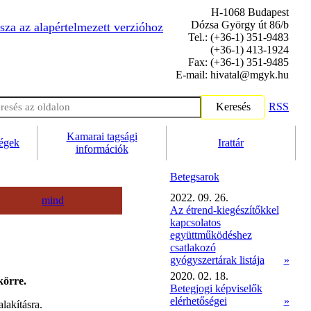
H-1068 Budapest
Dózsa György út 86/b
sza az alapértelmezett verzióhoz
Tel.: (+36-1) 351-9483
(+36-1) 413-1924
Fax: (+36-1) 351-9485
E-mail: hivatal@mgyk.hu
Keresés
RSS
Kamarai tagsági
ségek
Irattár
információk
Betegsarok
2022. 09. 26.
mind
Az étrend-kiegészítőkkel
kapcsolatos
együttműködéshez
csatlakozó
gyógyszertárak listája
»
2020. 02. 18.
körre.
Betegjogi képviselők
elérhetőségei
»
lakításra.