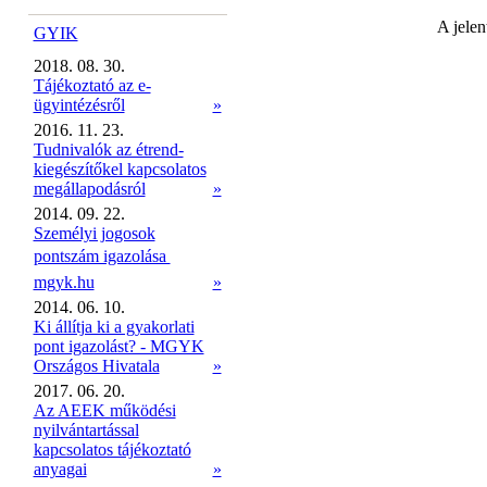
A jelen
GYIK
2018. 08. 30.
Tájékoztató az e-
ügyintézésről
»
2016. 11. 23.
Tudnivalók az étrend-
kiegészítőkel kapcsolatos
megállapodásról
»
2014. 09. 22.
Személyi jogosok
pontszám igazolása 
mgyk.hu
»
2014. 06. 10.
Ki állítja ki a gyakorlati
pont igazolást? - MGYK
Országos Hivatala
»
2017. 06. 20.
Az AEEK működési
nyilvántartással
kapcsolatos tájékoztató
anyagai
»