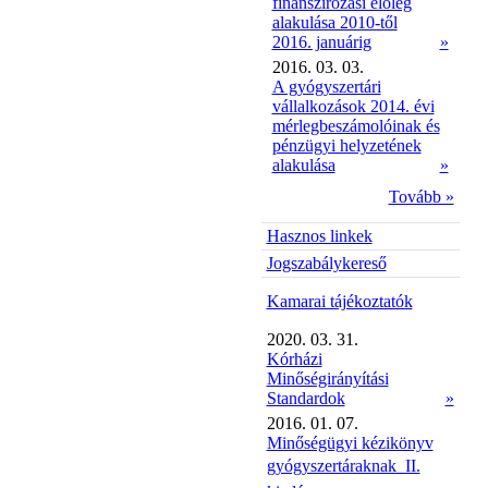
finanszírozási előleg
alakulása 2010-től
2016. januárig
»
2016. 03. 03.
A gyógyszertári
vállalkozások 2014. évi
mérlegbeszámolóinak és
pénzügyi helyzetének
alakulása
»
Tovább »
Hasznos linkek
Jogszabálykereső
Kamarai tájékoztatók
2020. 03. 31.
Kórházi
Minőségirányítási
Standardok
»
2016. 01. 07.
Minőségügyi kézikönyv
gyógyszertáraknak  II.