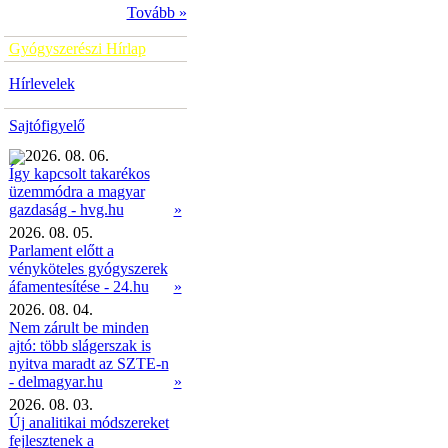
Tovább »
Gyógyszerészi Hírlap
Hírlevelek
Sajtófigyelő
2026. 08. 06.
Így kapcsolt takarékos
üzemmódra a magyar
»
gazdaság - hvg.hu
2026. 08. 05.
Parlament előtt a
vényköteles gyógyszerek
áfamentesítése - 24.hu
»
2026. 08. 04.
Nem zárult be minden
ajtó: több slágerszak is
nyitva maradt az SZTE-n
- delmagyar.hu
»
2026. 08. 03.
Új analitikai módszereket
fejlesztenek a