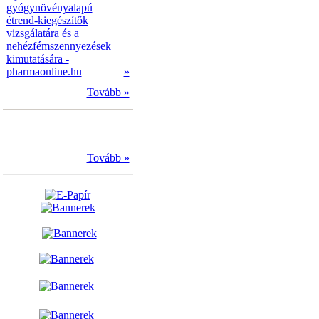
gyógynövényalapú
étrend-kiegészítők
vizsgálatára és a
nehézfémszennyezések
kimutatására -
pharmaonline.hu
»
Tovább »
Tovább »