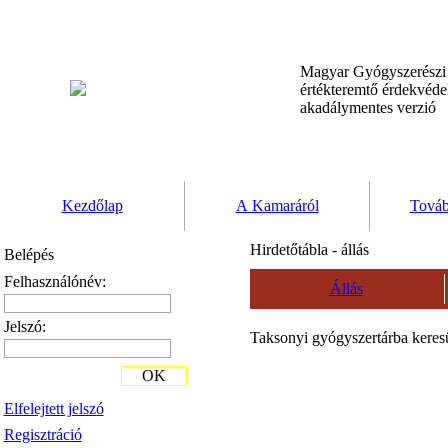
Magyar Gyógyszerész
értékteremtő érdekvéd
akadálymentes verzió
Kezdőlap
A Kamaráról
Továb
Hirdetőtábla - állás
Belépés
Felhasználónév:
Állás
Jelszó:
Taksonyi gyógyszertárba keres
OK
Elfelejtett jelszó
Regisztráció