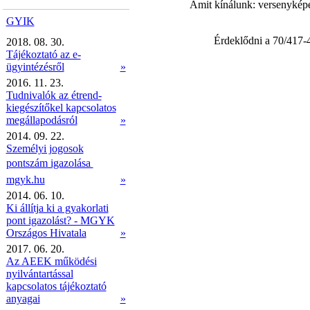
Amit kínálunk: versenyképe
GYIK
Érdeklődni a 70/417-
2018. 08. 30.
Tájékoztató az e-
ügyintézésről
»
2016. 11. 23.
Tudnivalók az étrend-
kiegészítőkel kapcsolatos
megállapodásról
»
2014. 09. 22.
Személyi jogosok
pontszám igazolása 
mgyk.hu
»
2014. 06. 10.
Ki állítja ki a gyakorlati
pont igazolást? - MGYK
Országos Hivatala
»
2017. 06. 20.
Az AEEK működési
nyilvántartással
kapcsolatos tájékoztató
anyagai
»